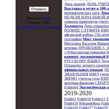
День знаний
ДЕНЬ УЧИТ
Выставка в музее к 10
математических наук
Дека
НЕДЕЛЯ НАЧАЛЬНОЙ 
Добавил
admin
семинар-практикум учител
Голоса: 1255
Холокоста
День открытых
Предыдущие голосования
РОДИНЕ СЛУЖИТЬ
ЮИ
афганской войны
250-лет
географии
Мисс гимназия
Михалапа Василия Марков
речевки
ПРОЩАНИЕ С 
«Дубоссарская гимназия 
концерт, посвященный 8
РУССКОМУ ЯЗЫКУ
Пед
Открытие летнего спортив
официальных языков
Д
ЭВАКУАЦИЯ
ЮИД
учени
ЗВЕНО
учитель года
ЮПП
жертвам фашизма
СПОРТ
Folder64
Экологическая 
2019-2020
Folder1
Folder10
Folder11
F
Folder19
Юнармейцы
Fold
Folder26
Folder27
Folder28