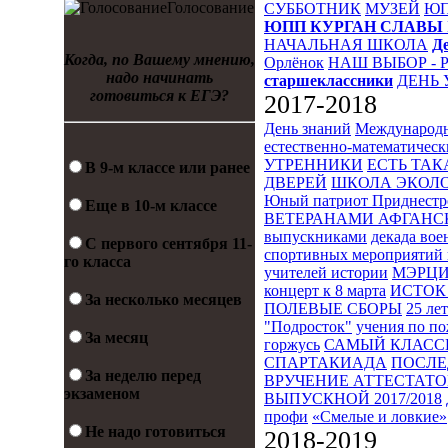
Голосование
СУББОТНИК
МУЗЕЙ
Ю
ЮПП
КУРГАН СЛАВЫ
НАЧАЛЬНАЯ ШКОЛА
Д
Когда, по Вашему мнению,
Орлёнок
НАШ ВЫБОР - 
надо начинать
старшеклассники
ДЕНЬ 
готовиться к ЕГЭ?
2017-2018
День знаний
Международн
естественно-математическ
УТРЕННИКИ
ЕСТЬ ТАК
В 9-м классе или ранее
ДВЕРЕЙ
ШКОЛА ЭКОЛО
Юный патриот Приднестр
Еще в 10-м классе
ВЕТЕРАНАМИ АФГАНС
выпускниками
декада во
С первого сентября 11-
спортивных мероприятий 
го класса
учителей истории
МЭРЦ
концерт к 8 марта
ИСТОК 
За несколько месяцев
ПОЛЕВЫЕ СБОРЫ
25 ле
"Подросток"
учения по п
За месяц
горжусь
САМЫЙ КЛАСС
СПАРТАКИАДА
ПОСЛЕ
За неделю перед
ВРУЧЕНИЕ АТТЕСТАТОВ
экзаменом
ВЫПУСКНОЙ 2017/2018
профи
«Смелые и ловкие»
Не надо готовиться
2018-2019