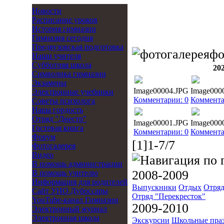
Новости
Расписание уроков
История гимназии
Гимназия сегодня
Предвузовская подготовка
фо
Наши учителя
Субботняя школа
20
Символика гимназии
Экзамены
Image00004.JPG
Image000
Электронные учебники
Комментарии: 0
Коммента
Советы психолога
Наша гордость
Отряд "Днестр"
Image00001.JPG
Image000
Гостевая книга
Комментарии: 0
Коммента
Форум
[1]1-7/7
Фотогалерея
Видео
В помощь администрации
2008-2009
В помощь учителю
Информация для родителей
Выпускники
Отдых
Отряд
Cайт УНО Дубоссары
Отряд "Перекресток"
YouTube-канал Гимназии
2009-2010
Электронный журнал
Электронная школа
Экскурсии
Школьные пра