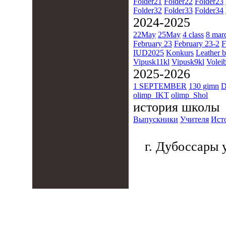
Folder21
Folder22
Folder23
Folder32
Folder33
Folder34
2024-2025
22May
25May
4 class
8 mar
February 23
February 23-2
F
IUD2025
Konkurs
Leather b
Vipusk11kl
Vipusk9kl
Voleib
2025-2026
1 SEPTEMBER
130 gimn
D
olimp_IKT
olimp_Shol
история школы
Выпускники
Учителя
Ист
г. Дубоссары у