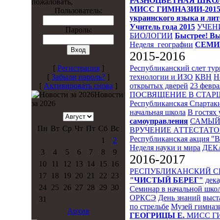
РАЗНОЦВЕТНАЯ ШКО
пожаловать,
МИСС ГИМНАЗИИ-201
Пользователь:
украинского языка и ли
Учитель года 2015
УЧЕН
Пароль:
БИОЛОГИИ
Быстрее! Вы
Неделя_географии
СЕМИ
2015-2016
Республиканский слет ту
[
Регистрация
]
технологии и ИЗО
КВН
Н
[
Забыли пароль?
]
открытых дверей
23 февра
[
Активировать снова
]
ПОСВЯЩЕНИЕ В СТА
Новости
Республиканская Спартак
за 2026
начальная школа
В гостях 
самоуправления
САМЫЙ
Пн
Вт
Ср
Чт
Пт
Сб
Вс
ВРУЧЕНИЕ АТТЕСТАТО
Республиканская акция "
1
2
Неделя науки и мира
ДЕК
3
4
5
6
7
8
9
2016-2017
10
11
12
13
14
15
16
РЕСПУБЛИКАНСКИЙ 
17
18
19
20
21
22
23
"ЧИСТЫЙ БЕРЕГ"
дека
24
25
26
27
28
29
30
Семинар в начальной шко
ОРКСЭ
День знаний
выст
31
по стрельбе
Музей гимназ
Архив
ГЕОГРИЦЫ Е.
МИСС Г