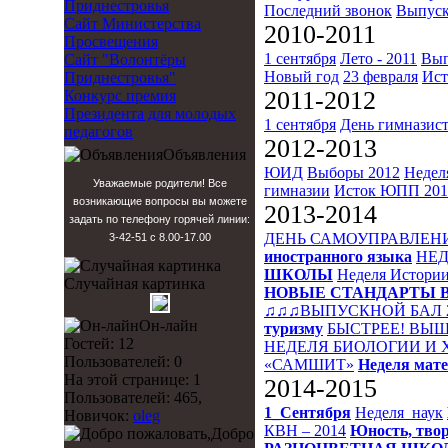
Приднестровья
Последний звонок
Выпуск
Сайт Министерства
2010-2011
Просвещения
1 сентября
Лето - 2011
Вып
Сайт "Волонтёры
Новый год
23 февраля
Ист
Приднестровья"
2011-2012
Конкурс премия
Президента для молодых
1 сентября
День гимназис
педагогов
2012-2013
Объявления
ЮИД
Выборы 2012
Недел
Уважаемые родители! Все
гимназии
Исток
ЮПП 201
возникающие вопросы вы можете
2013-2014
задать по телефону горячей линии:
ДЕНЬ САМОУПРАВЛЕН
3-42-51 с 8.00-17.00
иностранного языка
НЕД
ШКОЛЫ
Неделя Истори
Случайная картинка
НОВЫЕ СТАНДАРТЫ 
♫♫♫ВЫПУСКНОЙ БАЛ 
Он-лайн
туризму
БЫСТРЕЕ! ВЫШ
Гостей: 12
НЕДЕЛЯ БИОЛОГИИ И
Пользователей: 0
«САМШИТ»
Неделя мат
На этой странице: 1
2014-2015
Пользователей: 465,
1_Сентября
Неделя_наук
Новичок:
oleg
КВН – 2014
Юность, твор
Добро