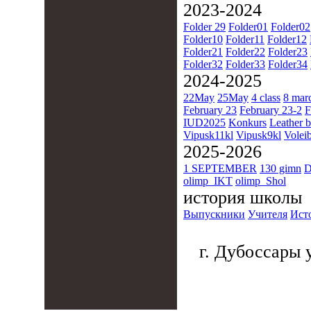
2023-2024
Folder 29
Folder01
Folder02
Folder10
Folder11
Folder12
Folder21
Folder22
Folder23
Folder32
Folder33
Folder34
2024-2025
22May
25May
4 class
8 mar
February 23
February 23-2
F
IUD2025
Konkurs
Leather b
Vipusk11kl
Vipusk9kl
Voleib
2025-2026
1 SEPTEMBER
130 gimn
D
olimp_IKT
olimp_Shol
история школы
Выпускники
Учителя
Ист
г. Дубоссары у