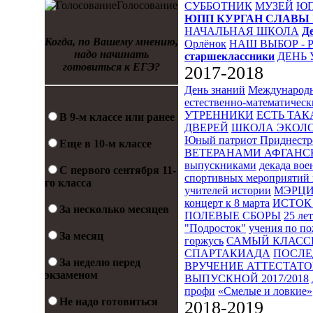
Голосование
СУББОТНИК
МУЗЕЙ
Ю
ЮПП
КУРГАН СЛАВЫ
НАЧАЛЬНАЯ ШКОЛА
Д
Когда, по Вашему мнению,
Орлёнок
НАШ ВЫБОР - 
надо начинать
старшеклассники
ДЕНЬ 
готовиться к ЕГЭ?
2017-2018
День знаний
Международн
естественно-математическ
УТРЕННИКИ
ЕСТЬ ТАК
В 9-м классе или ранее
ДВЕРЕЙ
ШКОЛА ЭКОЛО
Юный патриот Приднестр
Еще в 10-м классе
ВЕТЕРАНАМИ АФГАНС
выпускниками
декада во
С первого сентября 11-
спортивных мероприятий 
го класса
учителей истории
МЭРЦ
концерт к 8 марта
ИСТОК 
За несколько месяцев
ПОЛЕВЫЕ СБОРЫ
25 ле
"Подросток"
учения по п
За месяц
горжусь
САМЫЙ КЛАСС
СПАРТАКИАДА
ПОСЛЕ
За неделю перед
ВРУЧЕНИЕ АТТЕСТАТОВ
экзаменом
ВЫПУСКНОЙ 2017/2018
профи
«Смелые и ловкие»
Не надо готовиться
2018-2019