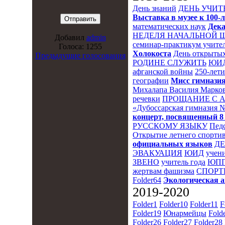
День знаний
ДЕНЬ УЧИТ
Выставка в музее к 10
математических наук
Дека
НЕДЕЛЯ НАЧАЛЬНОЙ 
Добавил
admin
семинар-практикум учител
Голоса: 1255
Холокоста
День открытых
Предыдущие голосования
РОДИНЕ СЛУЖИТЬ
ЮИ
афганской войны
250-лет
географии
Мисс гимназия
Михалапа Василия Марков
речевки
ПРОЩАНИЕ С 
«Дубоссарская гимназия 
концерт, посвященный 8
РУССКОМУ ЯЗЫКУ
Пед
Открытие летнего спортив
официальных языков
Д
ЭВАКУАЦИЯ
ЮИД
учени
ЗВЕНО
учитель года
ЮПП
жертвам фашизма
СПОРТ
Folder64
Экологическая 
2019-2020
Folder1
Folder10
Folder11
F
Folder19
Юнармейцы
Fold
Folder26
Folder27
Folder28