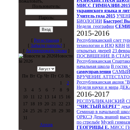
РАЗНОЦВЕТНАЯ ШКО
пожаловать,
МИСС ГИМНАЗИИ-201
Пользователь:
украинского языка и ли
Учитель года 2015
УЧЕН
Пароль:
БИОЛОГИИ
Быстрее! Вы
Неделя_географии
СЕМИ
2015-2016
Республиканский слет ту
[
Регистрация
]
технологии и ИЗО
КВН
Н
[
Забыли пароль?
]
открытых дверей
23 февра
[
Активировать снова
]
ПОСВЯЩЕНИЕ В СТА
Новости
Республиканская Спартак
за 2026
начальная школа
В гостях 
самоуправления
САМЫЙ
Пн
Вт
Ср
Чт
Пт
Сб
Вс
ВРУЧЕНИЕ АТТЕСТАТО
Республиканская акция "
1
2
Неделя науки и мира
ДЕК
3
4
5
6
7
8
9
2016-2017
10
11
12
13
14
15
16
РЕСПУБЛИКАНСКИЙ 
17
18
19
20
21
22
23
"ЧИСТЫЙ БЕРЕГ"
дека
24
25
26
27
28
29
30
Семинар в начальной шко
ОРКСЭ
День знаний
выст
31
по стрельбе
Музей гимназ
Архив
ГЕОГРИЦЫ Е.
МИСС Г