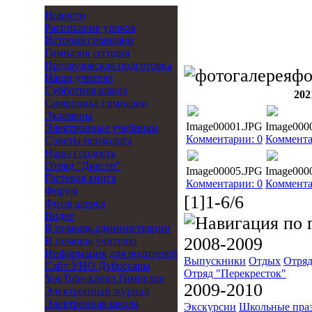
Новости
Расписание уроков
История гимназии
Гимназия сегодня
Предвузовская подготовка
фо
Наши учителя
Субботняя школа
202
Символика гимназии
Экзамены
Image00001.JPG
Image000
Электронные учебники
Комментарии: 0
Коммента
Советы психолога
Наша гордость
Отряд "Днестр"
Image00005.JPG
Image000
Гостевая книга
Комментарии: 0
Коммента
Форум
[1]1-6/6
Фотогалерея
Видео
В помощь администрации
2008-2009
В помощь учителю
Информация для родителей
Выпускники
Отдых
Отряд
Cайт УНО Дубоссары
Отряд "Перекресток"
YouTube-канал Гимназии
2009-2010
Электронный журнал
Электронная школа
Экскурсии
Школьные пра