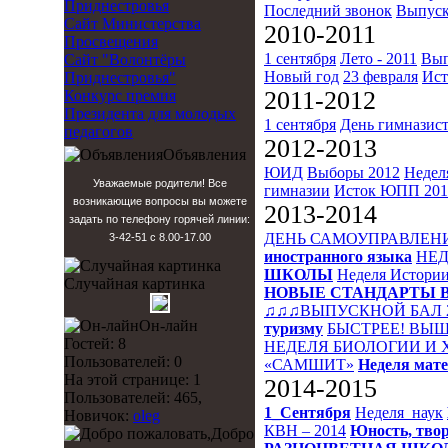
Приднестровья
Последний звонок
Выпуск
Сайт Министерства
2010-2011
Просвещения
1 сентября
Лето - 2011
Вып
Сайт "Волонтёры
Новый год
23 февраля
Ист
Приднестровья"
2011-2012
Конкурс премия
Президента для молодых
1 сентября
День гимназис
педагогов
2012-2013
Объявления
ЮИД
Выборы 2012
Недел
Уважаемые родители! Все
гимназии
Исток
ЮПП 201
возникающие вопросы вы можете
2013-2014
задать по телефону горячей линии:
ДЕНЬ САМОУПРАВЛЕН
3-42-51 с 8.00-17.00
иностранного языка
НЕД
ШКОЛЫ
Неделя Истори
Случайная картинка
НОВЫЕ СТАНДАРТЫ 
♫♫♫ВЫПУСКНОЙ БАЛ 
Он-лайн
туризму
БЫСТРЕЕ! ВЫШ
Гостей: 8
НЕДЕЛЯ БИОЛОГИИ И
Пользователей: 0
«САМШИТ»
Неделя мат
На этой странице: 1
2014-2015
Пользователей: 465,
1_Сентября
Неделя_наук
Новичок:
oleg
КВН – 2014
Юность, твор
Добро