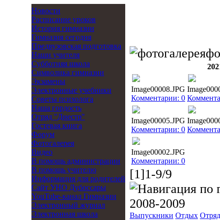
Новости
Расписание уроков
История гимназии
Гимназия сегодня
Предвузовская подготовка
фо
Наши учителя
Субботняя школа
202
Символика гимназии
Экзамены
Image00008.JPG
Image000
Электронные учебники
Комментарии: 0
Коммента
Советы психолога
Наша гордость
Отряд "Днестр"
Image00005.JPG
Image000
Гостевая книга
Комментарии: 0
Коммента
Форум
Фотогалерея
Видео
Image00002.JPG
В помощь администрации
Комментарии: 0
В помощь учителю
[1]1-9/9
Информация для родителей
Cайт УНО Дубоссары
YouTube-канал Гимназии
2008-2009
Электронный журнал
Электронная школа
Выпускники
Отдых
Отряд