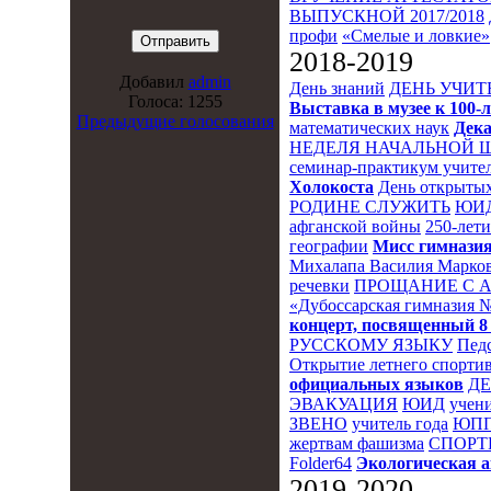
ВЫПУСКНОЙ 2017/2018
профи
«Смелые и ловкие»
2018-2019
Добавил
admin
День знаний
ДЕНЬ УЧИТ
Голоса: 1255
Выставка в музее к 10
Предыдущие голосования
математических наук
Дека
НЕДЕЛЯ НАЧАЛЬНОЙ 
семинар-практикум учител
Холокоста
День открытых
РОДИНЕ СЛУЖИТЬ
ЮИ
афганской войны
250-лет
географии
Мисс гимназия
Михалапа Василия Марков
речевки
ПРОЩАНИЕ С 
«Дубоссарская гимназия 
концерт, посвященный 8
РУССКОМУ ЯЗЫКУ
Пед
Открытие летнего спортив
официальных языков
Д
ЭВАКУАЦИЯ
ЮИД
учени
ЗВЕНО
учитель года
ЮПП
жертвам фашизма
СПОРТ
Folder64
Экологическая 
2019-2020