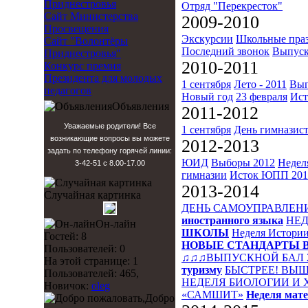
Приднестровья
Отряд "Перекресток"
Сайт Министерства
2009-2010
Просвещения
Экскурсии
Школьные пра
Сайт "Волонтёры
Последний звонок
Выпуск
Приднестровья"
2010-2011
Конкурс премия
Президента для молодых
1 сентября
Лето - 2011
Вып
педагогов
Новый год
23 февраля
Ист
Объявления
2011-2012
Уважаемые родители! Все
1 сентября
День гимназис
возникающие вопросы вы можете
2012-2013
задать по телефону горячей линии:
ЮИД
Выборы 2012
Недел
3-42-51 с 8.00-17.00
гимназии
Исток
ЮПП 201
2013-2014
Случайная картинка
ДЕНЬ САМОУПРАВЛЕН
иностранного языка
НЕД
Он-лайн
ШКОЛЫ
Неделя Истори
Гостей: 8
НОВЫЕ СТАНДАРТЫ 
Пользователей: 0
♫♫♫ВЫПУСКНОЙ БАЛ 
На этой странице: 1
туризму
БЫСТРЕЕ! ВЫШ
Пользователей: 465,
НЕДЕЛЯ БИОЛОГИИ И
Новичок:
oleg
«САМШИТ»
Неделя мат
Добро