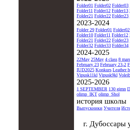
Folder01
Folder02
Folder03
Folder11
Folder12
Folder13
Folder21
Folder22
Folder23
2023-2024
Folder 29
Folder01
Folder02
Folder10
Folder11
Folder12
Folder21
Folder22
Folder23
Folder32
Folder33
Folder34
2024-2025
22May
25May
4 class
8 mar
February 23
February 23-2
F
IUD2025
Konkurs
Leather b
Vipusk11kl
Vipusk9kl
Voleib
2025-2026
1 SEPTEMBER
130 gimn
D
olimp_IKT
olimp_Shol
история школы
Выпускники
Учителя
Ист
г. Дубоссары у