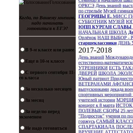
Семинар в начальной шко
Голосование
ОРКСЭ
День знаний
выст
по стрельбе
Музей гимназ
ГЕОГРИЦЫ Е.
МИСС Г
Когда, по Вашему мнению,
СУББОТНИК
МУЗЕЙ
Ю
надо начинать
ЮПП
КУРГАН СЛАВЫ
готовиться к ЕГЭ?
НАЧАЛЬНАЯ ШКОЛА
Д
Орлёнок
НАШ ВЫБОР - 
старшеклассники
ДЕНЬ 
2017-2018
В 9-м классе или ранее
День знаний
Международн
Еще в 10-м классе
естественно-математическ
УТРЕННИКИ
ЕСТЬ ТАК
С первого сентября 11-
ДВЕРЕЙ
ШКОЛА ЭКОЛО
го класса
Юный патриот Приднестр
ВЕТЕРАНАМИ АФГАНС
За несколько месяцев
выпускниками
декада во
спортивных мероприятий 
учителей истории
МЭРЦ
За месяц
концерт к 8 марта
ИСТОК 
ПОЛЕВЫЕ СБОРЫ
25 ле
За неделю перед
"Подросток"
учения по п
экзаменом
горжусь
САМЫЙ КЛАСС
СПАРТАКИАДА
ПОСЛЕ
Не надо готовиться
ВРУЧЕНИЕ АТТЕСТАТОВ