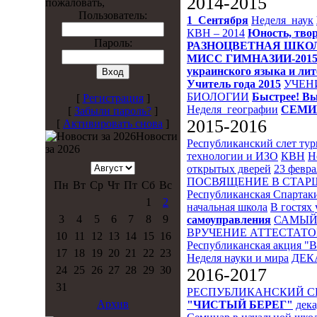
2014-2015
пожаловать,
Пользователь:
1_Сентября
Неделя_наук
КВН – 2014
Юность, твор
Пароль:
РАЗНОЦВЕТНАЯ ШКО
МИСС ГИМНАЗИИ-201
украинского языка и ли
Учитель года 2015
УЧЕН
БИОЛОГИИ
Быстрее! Вы
[
Регистрация
]
Неделя_географии
СЕМИ
[
Забыли пароль?
]
2015-2016
[
Активировать снова
]
Новости
Республиканский слет ту
за 2026
технологии и ИЗО
КВН
Н
открытых дверей
23 февра
ПОСВЯЩЕНИЕ В СТА
Пн
Вт
Ср
Чт
Пт
Сб
Вс
Республиканская Спартак
1
2
начальная школа
В гостях 
3
4
5
6
7
8
9
самоуправления
САМЫЙ
ВРУЧЕНИЕ АТТЕСТАТО
10
11
12
13
14
15
16
Республиканская акция "
17
18
19
20
21
22
23
Неделя науки и мира
ДЕК
24
25
26
27
28
29
30
2016-2017
31
РЕСПУБЛИКАНСКИЙ 
Архив
"ЧИСТЫЙ БЕРЕГ"
дека