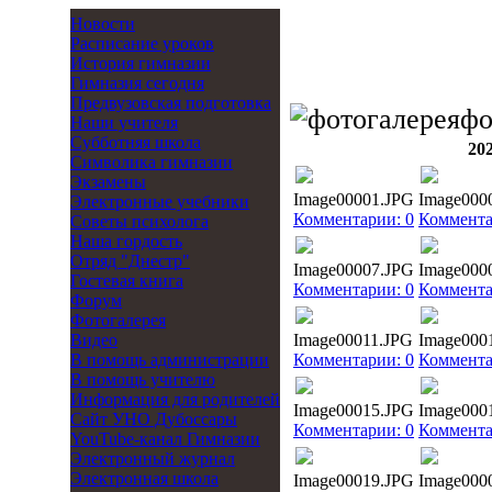
Новости
Расписание уроков
История гимназии
Гимназия сегодня
Предвузовская подготовка
фо
Наши учителя
Субботняя школа
20
Символика гимназии
Экзамены
Image00001.JPG
Image000
Электронные учебники
Комментарии: 0
Коммента
Советы психолога
Наша гордость
Отряд "Днестр"
Image00007.JPG
Image000
Гостевая книга
Комментарии: 0
Коммента
Форум
Фотогалерея
Видео
Image00011.JPG
Image000
В помощь администрации
Комментарии: 0
Коммента
В помощь учителю
Информация для родителей
Image00015.JPG
Image000
Cайт УНО Дубоссары
Комментарии: 0
Коммента
YouTube-канал Гимназии
Электронный журнал
Электронная школа
Image00019.JPG
Image000