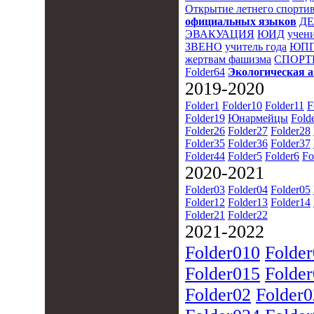
Открытие летнего спортив
официальных языков
Д
ЭВАКУАЦИЯ
ЮИД
учени
ЗВЕНО
учитель года
ЮПП
жертвам фашизма
СПОРТ
Folder64
Экологическая 
2019-2020
Folder1
Folder10
Folder11
F
Folder19
Юнармейцы
Fold
Folder26
Folder27
Folder28
Folder35
Folder36
Folder37
Folder44
Folder5
Folder6
Fo
2020-2021
Folder03
Folder04
Folder05
Folder12
Folder13
Folder14
Folder21
Folder22
2021-2022
Folder010
Folde
Folder015
Folde
Folder02
Folder