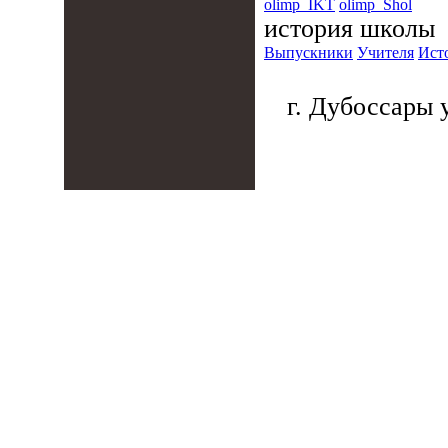
olimp_IKT
olimp_Shol
история школы
Выпускники
Учителя
Ист
г. Дубоссары у