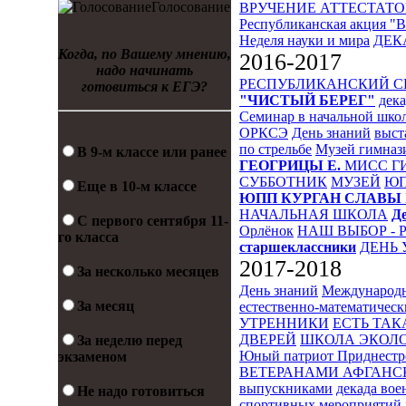
Голосование
ВРУЧЕНИЕ АТТЕСТАТО
Республиканская акция "
Неделя науки и мира
ДЕК
Когда, по Вашему мнению,
2016-2017
надо начинать
РЕСПУБЛИКАНСКИЙ 
готовиться к ЕГЭ?
"ЧИСТЫЙ БЕРЕГ"
дека
Семинар в начальной шко
ОРКСЭ
День знаний
выст
по стрельбе
Музей гимназ
В 9-м классе или ранее
ГЕОГРИЦЫ Е.
МИСС Г
СУББОТНИК
МУЗЕЙ
Ю
Еще в 10-м классе
ЮПП
КУРГАН СЛАВЫ
НАЧАЛЬНАЯ ШКОЛА
Д
С первого сентября 11-
Орлёнок
НАШ ВЫБОР - 
го класса
старшеклассники
ДЕНЬ 
2017-2018
За несколько месяцев
День знаний
Международн
За месяц
естественно-математическ
УТРЕННИКИ
ЕСТЬ ТАК
ДВЕРЕЙ
ШКОЛА ЭКОЛО
За неделю перед
Юный патриот Приднестр
экзаменом
ВЕТЕРАНАМИ АФГАНС
выпускниками
декада во
Не надо готовиться
спортивных мероприятий 