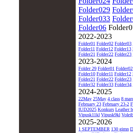
Folder024
Folde
Folder029
Folde
Folder033
Folde
Folder06
Folder
2022-2023
Folder01
Folder02
Folder03
Folder11
Folder12
Folder13
Folder21
Folder22
Folder23
2023-2024
Folder 29
Folder01
Folder02
Folder10
Folder11
Folder12
Folder21
Folder22
Folder23
Folder32
Folder33
Folder34
2024-2025
22May
25May
4 class
8 mar
February 23
February 23-2
F
IUD2025
Konkurs
Leather b
Vipusk11kl
Vipusk9kl
Voleib
2025-2026
1 SEPTEMBER
130 gimn
D