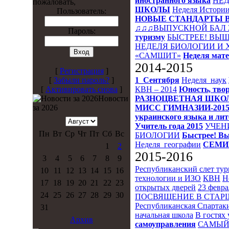
иностранного языка
НЕД
пожаловать,
ШКОЛЫ
Неделя Истори
Пользователь:
НОВЫЕ СТАНДАРТЫ 
♫♫♫ВЫПУСКНОЙ БАЛ 
Пароль:
туризму
БЫСТРЕЕ! ВЫШ
НЕДЕЛЯ БИОЛОГИИ И
«САМШИТ»
Неделя мат
2014-2015
[
Регистрация
]
1_Сентября
Неделя_наук
[
Забыли пароль?
]
КВН – 2014
Юность, твор
[
Активировать снова
]
РАЗНОЦВЕТНАЯ ШКО
Новости
МИСС ГИМНАЗИИ-201
за 2026
украинского языка и ли
Учитель года 2015
УЧЕН
Пн
Вт
Ср
Чт
Пт
Сб
Вс
БИОЛОГИИ
Быстрее! Вы
Неделя_географии
СЕМИ
1
2
2015-2016
3
4
5
6
7
8
9
Республиканский слет ту
10
11
12
13
14
15
16
технологии и ИЗО
КВН
Н
17
18
19
20
21
22
23
открытых дверей
23 февра
24
25
26
27
28
29
30
ПОСВЯЩЕНИЕ В СТА
Республиканская Спартак
31
начальная школа
В гостях 
Архив
самоуправления
САМЫЙ