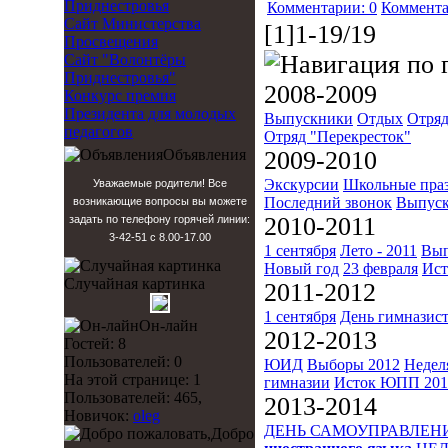
Приднестровья
Комментарии: 0
Коммента
Сайт Министерства
[1]1-19/19
Просвещения
Сайт "Волонтёры
Приднестровья"
2008-2009
Конкурс премия
Президента для молодых
Выпускники
Отдых
Отряд
педагогов
Отряд "Перекресток"
Объявления
2009-2010
Экскурсии
Школьные пра
Уважаемые родители! Все
Последний звонок
Выпуск
возникающие вопросы вы можете
2010-2011
задать по телефону горячей линии:
3-42-51 с 8.00-17.00
1 сентября
Лето - 2011
Вып
Новый год
23 февраля
Ист
Случайная картинка
2011-2012
1 сентября
День гимназис
Он-лайн
2012-2013
Гостей: 8
Пользователей: 0
ЮИД
Выборы 2012
Недел
На этой странице: 1
гимназии
Исток
ЮПП 201
Пользователей: 465,
2013-2014
Новичок:
oleg
ДЕНЬ САМОУПРАВЛЕН
Добро