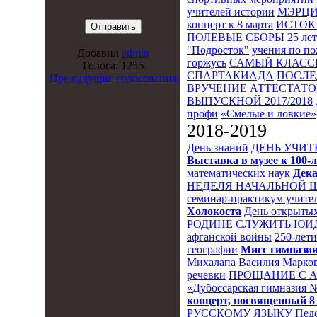
учителей истории
МЭРЦ
концерт к 8 марта
ИСТОК 
ПОЛЕВЫЕ СБОРЫ
25 ле
"Подросток"
учения по п
Добавил
admin
горжусь
САМЫЙ КЛАСС
Голоса: 1255
СПАРТАКИАДА
ПОСЛЕ
Предыдущие голосования
ВРУЧЕНИЕ АТТЕСТАТОВ
ВЫПУСКНОЙ 2017/2018
профи
«Смелые и ловкие»
2018-2019
День знаний
ДЕНЬ УЧИТ
Выставка в музее к 10
математических наук
Дека
НЕДЕЛЯ НАЧАЛЬНОЙ 
семинар-практикум учител
Холокоста
День открытых
РОДИНЕ СЛУЖИТЬ
ЮИ
афганской войны
250-лет
географии
Мисс гимназия
Михалапа Василия Марков
речевки
ПРОЩАНИЕ С 
«Дубоссарская гимназия 
концерт, посвященный 8
РУССКОМУ ЯЗЫКУ
Пед