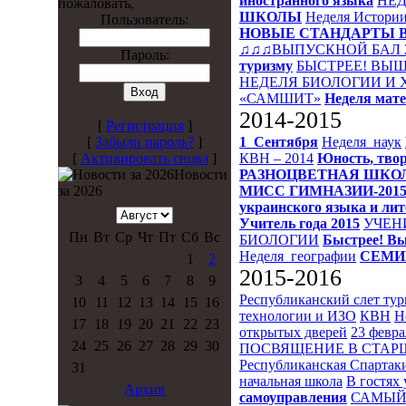
иностранного языка
НЕД
пожаловать,
ШКОЛЫ
Неделя Истори
Пользователь:
НОВЫЕ СТАНДАРТЫ 
♫♫♫ВЫПУСКНОЙ БАЛ 
Пароль:
туризму
БЫСТРЕЕ! ВЫШ
НЕДЕЛЯ БИОЛОГИИ И
«САМШИТ»
Неделя мат
2014-2015
[
Регистрация
]
1_Сентября
Неделя_наук
[
Забыли пароль?
]
КВН – 2014
Юность, твор
[
Активировать снова
]
РАЗНОЦВЕТНАЯ ШКО
Новости
МИСС ГИМНАЗИИ-201
за 2026
украинского языка и ли
Учитель года 2015
УЧЕН
Пн
Вт
Ср
Чт
Пт
Сб
Вс
БИОЛОГИИ
Быстрее! Вы
Неделя_географии
СЕМИ
1
2
2015-2016
3
4
5
6
7
8
9
Республиканский слет ту
10
11
12
13
14
15
16
технологии и ИЗО
КВН
Н
17
18
19
20
21
22
23
открытых дверей
23 февра
24
25
26
27
28
29
30
ПОСВЯЩЕНИЕ В СТА
Республиканская Спартак
31
начальная школа
В гостях 
Архив
самоуправления
САМЫЙ