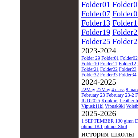
Folder01
Folder0
Folder07
Folder0
Folder13
Folder1
Folder19
Folder2
Folder25
Folder2
2023-2024
Folder 29
Folder01
Folder02
Folder10
Folder11
Folder12
Folder21
Folder22
Folder23
Folder32
Folder33
Folder34
2024-2025
22May
25May
4 class
8 mar
February 23
February 23-2
F
IUD2025
Konkurs
Leather b
Vipusk11kl
Vipusk9kl
Voleib
2025-2026
1 SEPTEMBER
130 gimn
D
olimp_IKT
olimp_Shol
история школы