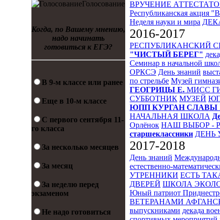
Голосование
ВРУЧЕНИЕ АТТЕСТАТО
Республиканская акция "
Неделя науки и мира
ДЕК
Когда, по Вашему мнению,
2016-2017
надо начинать
РЕСПУБЛИКАНСКИЙ 
готовиться к ЕГЭ?
"ЧИСТЫЙ БЕРЕГ"
дека
Семинар в начальной шко
ОРКСЭ
День знаний
выст
по стрельбе
Музей гимназ
В 9-м классе или ранее
ГЕОГРИЦЫ Е.
МИСС Г
СУББОТНИК
МУЗЕЙ
Ю
Еще в 10-м классе
ЮПП
КУРГАН СЛАВЫ
НАЧАЛЬНАЯ ШКОЛА
Д
С первого сентября 11-
Орлёнок
НАШ ВЫБОР - 
го класса
старшеклассники
ДЕНЬ 
2017-2018
За несколько месяцев
День знаний
Международн
За месяц
естественно-математическ
УТРЕННИКИ
ЕСТЬ ТАК
ДВЕРЕЙ
ШКОЛА ЭКОЛО
За неделю перед
Юный патриот Приднестр
экзаменом
ВЕТЕРАНАМИ АФГАНС
выпускниками
декада во
Не надо готовиться
спортивных мероприятий 