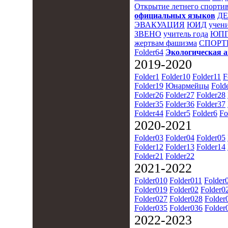
Открытие летнего спортив
официальных языков
Д
ЭВАКУАЦИЯ
ЮИД
учени
ЗВЕНО
учитель года
ЮПП
жертвам фашизма
СПОРТ
Folder64
Экологическая 
2019-2020
Folder1
Folder10
Folder11
F
Folder19
Юнармейцы
Fold
Folder26
Folder27
Folder28
Folder35
Folder36
Folder37
Folder44
Folder5
Folder6
Fo
2020-2021
Folder03
Folder04
Folder05
Folder12
Folder13
Folder14
Folder21
Folder22
2021-2022
Folder010
Folder011
Folder
Folder019
Folder02
Folder0
Folder027
Folder028
Folder
Folder035
Folder036
Folder
2022-2023