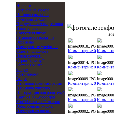
Новости
Расписание уроков
История гимназии
Гимназия сегодня
Предвузовская подготовка
фо
Наши учителя
Субботняя школа
20
Символика гимназии
Экзамены
Image00018.JPG
Image000
Электронные учебники
Комментарии: 0
Коммента
Советы психолога
Наша гордость
Отряд "Днестр"
Image00014.JPG
Image000
Гостевая книга
Комментарии: 0
Коммента
Форум
Фотогалерея
Видео
Image00009.JPG
Image000
В помощь администрации
Комментарии: 0
Коммента
В помощь учителю
Информация для родителей
Image00005.JPG
Image000
Cайт УНО Дубоссары
Комментарии: 0
Коммента
YouTube-канал Гимназии
Электронный журнал
Электронная школа
Image00002.JPG
Image000