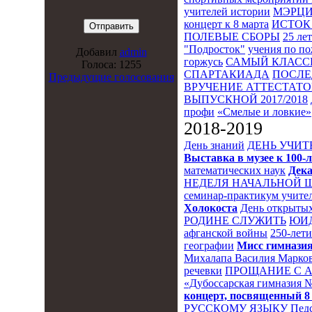
учителей истории
МЭРЦ
концерт к 8 марта
ИСТОК 
ПОЛЕВЫЕ СБОРЫ
25 ле
"Подросток"
учения по п
Добавил
admin
горжусь
САМЫЙ КЛАСС
Голоса: 1255
СПАРТАКИАДА
ПОСЛЕ
Предыдущие голосования
ВРУЧЕНИЕ АТТЕСТАТОВ
ВЫПУСКНОЙ 2017/2018
профи
«Смелые и ловкие»
2018-2019
День знаний
ДЕНЬ УЧИТ
Выставка в музее к 10
математических наук
Дека
НЕДЕЛЯ НАЧАЛЬНОЙ 
семинар-практикум учител
Холокоста
День открытых
РОДИНЕ СЛУЖИТЬ
ЮИ
афганской войны
250-лет
географии
Мисс гимназия
Михалапа Василия Марков
речевки
ПРОЩАНИЕ С 
«Дубоссарская гимназия 
концерт, посвященный 8
РУССКОМУ ЯЗЫКУ
Пед