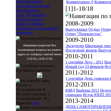
Приднестровья
Комментарии: 0
Коммента
Сайт Министерства
[1]1-18/18
Просвещения
Сайт "Волонтёры
Приднестровья"
2008-2009
Конкурс премия
Президента для молодых
Выпускники
Отдых
Отряд
педагогов
Отряд "Перекресток"
Объявления
2009-2010
Экскурсии
Школьные пра
Уважаемые родители! Все
Последний звонок
Выпуск
возникающие вопросы вы можете
2010-2011
задать по телефону горячей линии:
3-42-51 с 8.00-17.00
1 сентября
Лето - 2011
Вып
Новый год
23 февраля
Ист
Случайная картинка
2011-2012
1 сентября
День гимназис
Он-лайн
2012-2013
Гостей: 4
Пользователей: 0
ЮИД
Выборы 2012
Недел
На этой странице: 1
гимназии
Исток
ЮПП 201
Пользователей: 465,
2013-2014
Новичок:
oleg
ДЕНЬ САМОУПРАВЛЕН
Добро