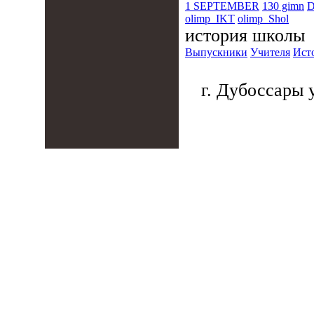
1 SEPTEMBER
130 gimn
D
olimp_IKT
olimp_Shol
история школы
Выпускники
Учителя
Ист
г. Дубоссары у