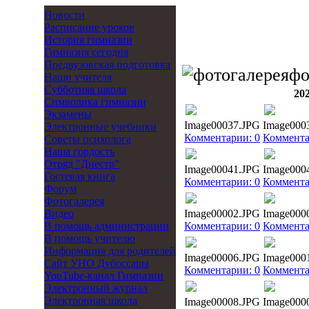
Новости
Расписание уроков
История гимназии
Гимназия сегодня
Предвузовская подготовка
фо
Наши учителя
Субботняя школа
20
Символика гимназии
Экзамены
Image00037.JPG
Image000
Электронные учебники
Комментарии: 0
Коммента
Советы психолога
Наша гордость
Отряд "Днестр"
Image00041.JPG
Image000
Гостевая книга
Комментарии: 0
Коммента
Форум
Фотогалерея
Видео
Image00002.JPG
Image000
В помощь администрации
Комментарии: 0
Коммента
В помощь учителю
Информация для родителей
Image00006.JPG
Image000
Cайт УНО Дубоссары
Комментарии: 0
Коммента
YouTube-канал Гимназии
Электронный журнал
Электронная школа
Image00008.JPG
Image000