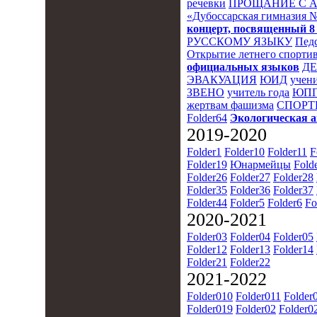
речевки
ПРОЩАНИЕ С 
«Дубоссарская гимназия 
концерт, посвященный 8
РУССКОМУ ЯЗЫКУ
Пед
Открытие летнего спортив
официальных языков
Д
ЭВАКУАЦИЯ
ЮИД
учени
ЗВЕНО
учитель года
ЮПП
жертвам фашизма
СПОРТ
Folder64
Экологическая 
2019-2020
Folder1
Folder10
Folder11
F
Folder19
Юнармейцы
Fold
Folder26
Folder27
Folder28
Folder35
Folder36
Folder37
Folder44
Folder5
Folder6
Fo
2020-2021
Folder03
Folder04
Folder05
Folder12
Folder13
Folder14
Folder21
Folder22
2021-2022
Folder010
Folder011
Folder
Folder019
Folder02
Folder0