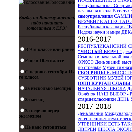
ПОСВЯЩЕНИЕ В СТА
Голосование
Республиканская Спартак
начальная школа
В гостях 
самоуправления
САМЫЙ
Когда, по Вашему мнению,
ВРУЧЕНИЕ АТТЕСТАТО
надо начинать
Республиканская акция "
готовиться к ЕГЭ?
Неделя науки и мира
ДЕК
2016-2017
РЕСПУБЛИКАНСКИЙ 
В 9-м классе или ранее
"ЧИСТЫЙ БЕРЕГ"
дека
Семинар в начальной шко
Еще в 10-м классе
ОРКСЭ
День знаний
выст
по стрельбе
Музей гимназ
С первого сентября 11-
ГЕОГРИЦЫ Е.
МИСС Г
го класса
СУББОТНИК
МУЗЕЙ
Ю
ЮПП
КУРГАН СЛАВЫ
За несколько месяцев
НАЧАЛЬНАЯ ШКОЛА
Д
Орлёнок
НАШ ВЫБОР - 
старшеклассники
ДЕНЬ 
За месяц
2017-2018
За неделю перед
День знаний
Международн
экзаменом
естественно-математическ
УТРЕННИКИ
ЕСТЬ ТАК
Не надо готовиться
ДВЕРЕЙ
ШКОЛА ЭКОЛО