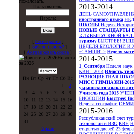
пожаловать,
2013-2014
Пользователь:
ДЕНЬ САМОУПРАВЛЕН
Пароль:
иностранного языка
НЕД
ШКОЛЫ
Неделя Истори
НОВЫЕ СТАНДАРТЫ 
♫♫♫ВЫПУСКНОЙ БАЛ 
туризму
БЫСТРЕЕ! ВЫШ
[
Регистрация
]
НЕДЕЛЯ БИОЛОГИИ И
[
Забыли пароль?
]
«САМШИТ»
Неделя мат
[
Активировать снова
]
2014-2015
Новости
за 2026
1_Сентября
Неделя_наук
КВН – 2014
Юность, твор
РАЗНОЦВЕТНАЯ ШКО
Пн
Вт
Ср
Чт
Пт
Сб
Вс
МИСС ГИМНАЗИИ-201
1
2
украинского языка и ли
3
4
5
6
7
8
9
Учитель года 2015
УЧЕН
БИОЛОГИИ
Быстрее! Вы
10
11
12
13
14
15
16
Неделя_географии
СЕМИ
17
18
19
20
21
22
23
2015-2016
24
25
26
27
28
29
30
Республиканский слет ту
31
технологии и ИЗО
КВН
Н
Архив
открытых дверей
23 февра