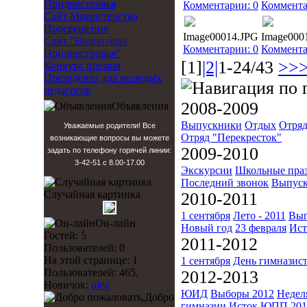
Приднестровья
Комментарии: 0
Коммента
Сайт Министерства
Просвещения
Image00014.JPG
Image000
Сайт "Волонтёры
Комментарии: 0
Коммента
Приднестровья"
[1]
|2|
1-24/43
>>
Конкурс премия
Президента для молодых
педагогов
2008-2009
Объявления
Выпускники
Отдых
Отряд
Уважаемые родители! Все
Отряд "Перекресток"
возникающие вопросы вы можете
2009-2010
задать по телефону горячей линии:
3-42-51 с 8.00-17.00
Экскурсии
Школьные пра
Последний звонок
Выпуск
Случайная картинка
2010-2011
1 сентября
Лето - 2011
Вып
Он-лайн
Новый год
23 февраля
Ист
Гостей: 5
2011-2012
Пользователей: 0
На этой странице: 1
1 сентября
День гимназис
Пользователей: 465,
2012-2013
Новичок:
oleg
ЮИД
Выборы 2012
Недел
Добро
гимназии
Исток
ЮПП 201