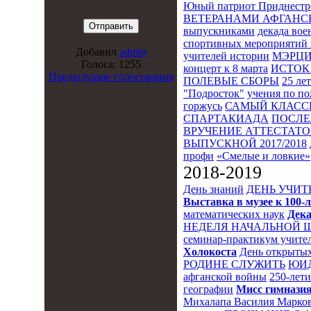
Юный патриот Приднестр
ВЕТЕРАНАМИ АФГАНС
выпускниками
декада во
спортивных мероприятий 
Добавил
admin
учителей истории
МЭРЦ
Голоса: 1255
концерт к 8 марта
ИСТОК 
Предыдущие голосования
ПОЛЕВЫЕ СБОРЫ
25 ле
"Подросток"
учения по п
горжусь
САМЫЙ КЛАСС
СПАРТАКИАДА
ПОСЛЕ
ВРУЧЕНИЕ АТТЕСТАТОВ
ВЫПУСКНОЙ 2017/2018
профи
«Смелые и ловкие»
2018-2019
День знаний
ДЕНЬ УЧИТ
Выставка в музее к 10
математических наук
Дека
НЕДЕЛЯ НАЧАЛЬНОЙ 
семинар-практикум учител
Холокоста
День открытых
РОДИНЕ СЛУЖИТЬ
ЮИ
афганской войны
250-лет
географии
Мисс гимназия
Михалапа Василия Марков