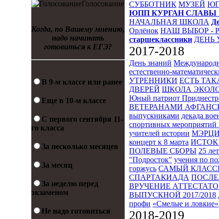
Голосование
СУББОТНИК
МУЗЕЙ
Ю
ЮПП
КУРГАН СЛАВЫ
НАЧАЛЬНАЯ ШКОЛА
Д
Когда, по Вашему мнению,
Орлёнок
НАШ ВЫБОР - 
надо начинать
старшеклассники
ДЕНЬ 
готовиться к ЕГЭ?
2017-2018
День знаний
Международн
естественно-математическ
УТРЕННИКИ
ЕСТЬ ТАК
В 9-м классе или ранее
ДВЕРЕЙ
ШКОЛА ЭКОЛО
Юный патриот Приднестр
Еще в 10-м классе
ВЕТЕРАНАМИ АФГАНС
выпускниками
декада во
С первого сентября 11-
спортивных мероприятий 
го класса
учителей истории
МЭРЦ
концерт к 8 марта
ИСТОК 
За несколько месяцев
ПОЛЕВЫЕ СБОРЫ
25 ле
"Подросток"
учения по п
За месяц
горжусь
САМЫЙ КЛАСС
СПАРТАКИАДА
ПОСЛЕ
За неделю перед
ВРУЧЕНИЕ АТТЕСТАТОВ
экзаменом
ВЫПУСКНОЙ 2017/2018
профи
«Смелые и ловкие»
Не надо готовиться
2018-2019