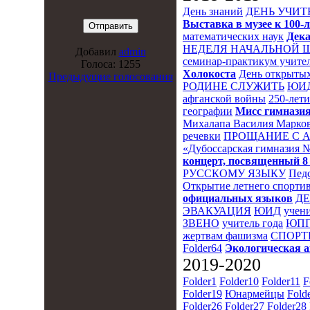
День знаний
ДЕНЬ УЧИТ
Выставка в музее к 10
математических наук
Дека
НЕДЕЛЯ НАЧАЛЬНОЙ 
Добавил
admin
семинар-практикум учител
Голоса: 1255
Холокоста
День открытых
Предыдущие голосования
РОДИНЕ СЛУЖИТЬ
ЮИ
афганской войны
250-лет
географии
Мисс гимназия
Михалапа Василия Марков
речевки
ПРОЩАНИЕ С 
«Дубоссарская гимназия 
концерт, посвященный 8
РУССКОМУ ЯЗЫКУ
Пед
Открытие летнего спортив
официальных языков
Д
ЭВАКУАЦИЯ
ЮИД
учени
ЗВЕНО
учитель года
ЮПП
жертвам фашизма
СПОРТ
Folder64
Экологическая 
2019-2020
Folder1
Folder10
Folder11
F
Folder19
Юнармейцы
Fold
Folder26
Folder27
Folder28