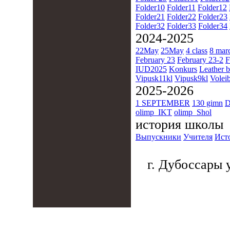
Folder10
Folder11
Folder12
Folder21
Folder22
Folder23
Folder32
Folder33
Folder34
2024-2025
22May
25May
4 class
8 mar
February 23
February 23-2
F
IUD2025
Konkurs
Leather b
Vipusk11kl
Vipusk9kl
Voleib
2025-2026
1 SEPTEMBER
130 gimn
D
olimp_IKT
olimp_Shol
история школы
Выпускники
Учителя
Ист
г. Дубоссары у