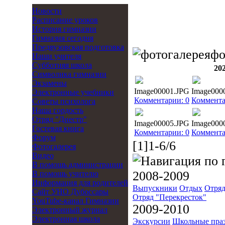
Новости
Расписание уроков
История гимназии
Гимназия сегодня
Предвузовская подготовка
фо
Наши учителя
Субботняя школа
20
Символика гимназии
Экзамены
Image00001.JPG
Image000
Электронные учебники
Комментарии: 0
Коммента
Советы психолога
Наша гордость
Отряд "Днестр"
Image00005.JPG
Image000
Гостевая книга
Комментарии: 0
Коммента
Форум
[1]1-6/6
Фотогалерея
Видео
В помощь администрации
2008-2009
В помощь учителю
Информация для родителей
Выпускники
Отдых
Отряд
Cайт УНО Дубоссары
Отряд "Перекресток"
YouTube-канал Гимназии
2009-2010
Электронный журнал
Электронная школа
Экскурсии
Школьные пра