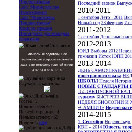
Приднестровья
Последний звонок
Выпуск
Сайт Министерства
2010-2011
Просвещения
1 сентября
Лето - 2011
Вып
Сайт "Волонтёры
Новый год
23 февраля
Ист
Приднестровья"
2011-2012
Конкурс премия
Президента для молодых
1 сентября
День гимназис
педагогов
2012-2013
Объявления
ЮИД
Выборы 2012
Недел
Уважаемые родители! Все
гимназии
Исток
ЮПП 201
возникающие вопросы вы можете
2013-2014
задать по телефону горячей линии:
ДЕНЬ САМОУПРАВЛЕН
3-42-51 с 8.00-17.00
иностранного языка
НЕД
ШКОЛЫ
Неделя Истори
Случайная картинка
НОВЫЕ СТАНДАРТЫ 
♫♫♫ВЫПУСКНОЙ БАЛ 
Он-лайн
туризму
БЫСТРЕЕ! ВЫШ
Гостей: 5
НЕДЕЛЯ БИОЛОГИИ И
Пользователей: 0
«САМШИТ»
Неделя мат
На этой странице: 4
2014-2015
Пользователей: 465,
1_Сентября
Неделя_наук
Новичок:
oleg
КВН – 2014
Юность, твор
Добро