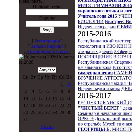
РАЗНОЦВЕТНАЯ ШКО
пожаловать,
МИСС ГИМНАЗИИ-201
Пользователь:
украинского языка и ли
Учитель года 2015
УЧЕН
Пароль:
БИОЛОГИИ
Быстрее! Вы
Неделя_географии
СЕМИ
2015-2016
Республиканский слет ту
[
Регистрация
]
технологии и ИЗО
КВН
Н
[
Забыли пароль?
]
открытых дверей
23 февра
[
Активировать снова
]
ПОСВЯЩЕНИЕ В СТА
Новости
Республиканская Спартак
за 2026
начальная школа
В гостях 
самоуправления
САМЫЙ
Пн
Вт
Ср
Чт
Пт
Сб
Вс
ВРУЧЕНИЕ АТТЕСТАТО
Республиканская акция "
1
2
Неделя науки и мира
ДЕК
3
4
5
6
7
8
9
2016-2017
10
11
12
13
14
15
16
РЕСПУБЛИКАНСКИЙ 
17
18
19
20
21
22
23
"ЧИСТЫЙ БЕРЕГ"
дека
24
25
26
27
28
29
30
Семинар в начальной шко
ОРКСЭ
День знаний
выст
31
по стрельбе
Музей гимназ
Архив
ГЕОГРИЦЫ Е.
МИСС Г