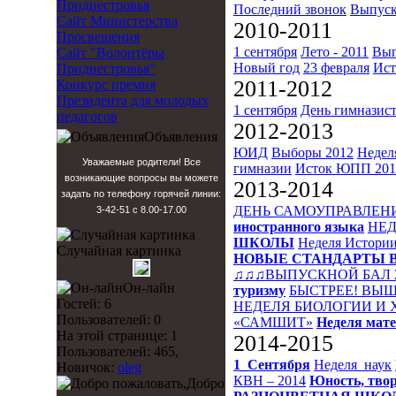
Приднестровья
Последний звонок
Выпуск
Сайт Министерства
2010-2011
Просвещения
1 сентября
Лето - 2011
Вып
Сайт "Волонтёры
Новый год
23 февраля
Ист
Приднестровья"
2011-2012
Конкурс премия
Президента для молодых
1 сентября
День гимназис
педагогов
2012-2013
Объявления
ЮИД
Выборы 2012
Недел
Уважаемые родители! Все
гимназии
Исток
ЮПП 201
возникающие вопросы вы можете
2013-2014
задать по телефону горячей линии:
ДЕНЬ САМОУПРАВЛЕН
3-42-51 с 8.00-17.00
иностранного языка
НЕД
ШКОЛЫ
Неделя Истори
Случайная картинка
НОВЫЕ СТАНДАРТЫ 
♫♫♫ВЫПУСКНОЙ БАЛ 
Он-лайн
туризму
БЫСТРЕЕ! ВЫШ
Гостей: 6
НЕДЕЛЯ БИОЛОГИИ И
Пользователей: 0
«САМШИТ»
Неделя мат
На этой странице: 1
2014-2015
Пользователей: 465,
1_Сентября
Неделя_наук
Новичок:
oleg
КВН – 2014
Юность, твор
Добро