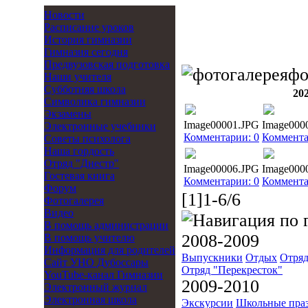
Новости
Расписание уроков
История гимназии
Гимназия сегодня
Предвузовская подготовка
фо
Наши учителя
Субботняя школа
20
Символика гимназии
Экзамены
Image00001.JPG
Image000
Электронные учебники
Комментарии: 0
Коммента
Советы психолога
Наша гордость
Отряд "Днестр"
Image00006.JPG
Image000
Гостевая книга
Комментарии: 0
Коммента
Форум
[1]1-6/6
Фотогалерея
Видео
В помощь администрации
2008-2009
В помощь учителю
Информация для родителей
Выпускники
Отдых
Отряд
Cайт УНО Дубоссары
Отряд "Перекресток"
YouTube-канал Гимназии
2009-2010
Электронный журнал
Электронная школа
Экскурсии
Школьные пра