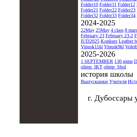
Folder10
Folder11
Folder12
Folder21
Folder22
Folder23
Folder32
Folder33
Folder34
2024-2025
22May
25May
4 class
8 mar
February 23
February 23-2
F
IUD2025
Konkurs
Leather b
Vipusk11kl
Vipusk9kl
Voleib
2025-2026
1 SEPTEMBER
130 gimn
D
olimp_IKT
olimp_Shol
история школы
Выпускники
Учителя
Ист
г. Дубоссары у