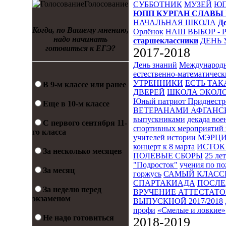
Голосование
СУББОТНИК
МУЗЕЙ
Ю
ЮПП
КУРГАН СЛАВЫ
НАЧАЛЬНАЯ ШКОЛА
Д
Когда, по Вашему мнению,
Орлёнок
НАШ ВЫБОР - 
надо начинать
старшеклассники
ДЕНЬ 
готовиться к ЕГЭ?
2017-2018
День знаний
Международн
естественно-математическ
УТРЕННИКИ
ЕСТЬ ТАК
В 9-м классе или ранее
ДВЕРЕЙ
ШКОЛА ЭКОЛО
Юный патриот Приднестр
Еще в 10-м классе
ВЕТЕРАНАМИ АФГАНС
выпускниками
декада во
С первого сентября 11-
спортивных мероприятий 
го класса
учителей истории
МЭРЦ
концерт к 8 марта
ИСТОК 
За несколько месяцев
ПОЛЕВЫЕ СБОРЫ
25 ле
"Подросток"
учения по п
За месяц
горжусь
САМЫЙ КЛАСС
СПАРТАКИАДА
ПОСЛЕ
За неделю перед
ВРУЧЕНИЕ АТТЕСТАТОВ
экзаменом
ВЫПУСКНОЙ 2017/2018
профи
«Смелые и ловкие»
Не надо готовиться
2018-2019