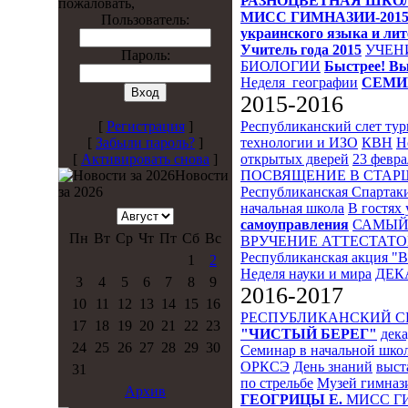
РАЗНОЦВЕТНАЯ ШКО
пожаловать,
МИСС ГИМНАЗИИ-201
Пользователь:
украинского языка и ли
Учитель года 2015
УЧЕН
Пароль:
БИОЛОГИИ
Быстрее! Вы
Неделя_географии
СЕМИ
2015-2016
Республиканский слет ту
[
Регистрация
]
технологии и ИЗО
КВН
Н
[
Забыли пароль?
]
открытых дверей
23 февра
[
Активировать снова
]
ПОСВЯЩЕНИЕ В СТА
Новости
Республиканская Спартак
за 2026
начальная школа
В гостях 
самоуправления
САМЫЙ
Пн
Вт
Ср
Чт
Пт
Сб
Вс
ВРУЧЕНИЕ АТТЕСТАТО
Республиканская акция "
1
2
Неделя науки и мира
ДЕК
3
4
5
6
7
8
9
2016-2017
10
11
12
13
14
15
16
РЕСПУБЛИКАНСКИЙ 
17
18
19
20
21
22
23
"ЧИСТЫЙ БЕРЕГ"
дека
24
25
26
27
28
29
30
Семинар в начальной шко
ОРКСЭ
День знаний
выст
31
по стрельбе
Музей гимназ
Архив
ГЕОГРИЦЫ Е.
МИСС Г