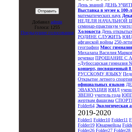
День знаний
ДЕНЬ УЧИТ
Выставка в музее к 10
математических наук
Дека
НЕДЕЛЯ НАЧАЛЬНОЙ 
Добавил
admin
семинар-практикум учител
Голоса: 1255
Холокоста
День открытых
Предыдущие голосования
РОДИНЕ СЛУЖИТЬ
ЮИ
афганской войны
250-лет
географии
Мисс гимназия
Михалапа Василия Марков
речевки
ПРОЩАНИЕ С 
«Дубоссарская гимназия 
концерт, посвященный 8
РУССКОМУ ЯЗЫКУ
Пед
Открытие летнего спортив
официальных языков
Д
ЭВАКУАЦИЯ
ЮИД
учени
ЗВЕНО
учитель года
ЮПП
жертвам фашизма
СПОРТ
Folder64
Экологическая 
2019-2020
Folder1
Folder10
Folder11
F
Folder19
Юнармейцы
Fold
Folder26
Folder27
Folder28