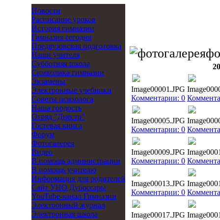
Новости
Расписание уроков
История гимназии
Гимназия сегодня
Предвузовская подготовка
фо
Наши учителя
Субботняя школа
2
Символика гимназии
Экзамены
Image00001.JPG
Image000
Электронные учебники
Комментарии: 0
Коммента
Советы психолога
Наша гордость
Отряд "Днестр"
Image00005.JPG
Image000
Гостевая книга
Комментарии: 0
Коммента
Форум
Фотогалерея
Видео
Image00009.JPG
Image000
В помощь администрации
Комментарии: 0
Коммента
В помощь учителю
Информация для родителей
Image00013.JPG
Image000
Cайт УНО Дубоссары
Комментарии: 0
Коммента
YouTube-канал Гимназии
Электронный журнал
Электронная школа
Image00017.JPG
Image000