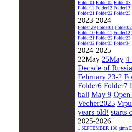
Folder01
Folder02
Folder03
Folder11
Folder12
Folder13
Folder21
Folder22
Folder23
2023-2024
Folder 29
Folder01
Folder02
Folder10
Folder11
Folder12
Folder21
Folder22
Folder23
Folder32
Folder33
Folder34
2024-2025
22May
25May
4 
Decade of Russia
February 23-2
Fo
Folder6
Folder7
ball
May 9
Open
Vecher2025
Vipu
years old!
starts 
2025-2026
1 SEPTEMBER
130 gimn
D