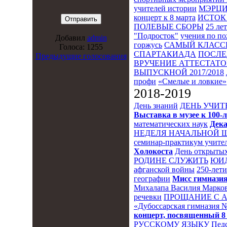
учителей истории
МЭРЦ
концерт к 8 марта
ИСТОК 
ПОЛЕВЫЕ СБОРЫ
25 ле
"Подросток"
учения по п
Добавил
admin
горжусь
САМЫЙ КЛАСС
Голоса: 1255
СПАРТАКИАДА
ПОСЛЕ
Предыдущие голосования
ВРУЧЕНИЕ АТТЕСТАТОВ
ВЫПУСКНОЙ 2017/2018
профи
«Смелые и ловкие»
2018-2019
День знаний
ДЕНЬ УЧИТ
Выставка в музее к 10
математических наук
Дека
НЕДЕЛЯ НАЧАЛЬНОЙ 
семинар-практикум учител
Холокоста
День открытых
РОДИНЕ СЛУЖИТЬ
ЮИ
афганской войны
250-лет
географии
Мисс гимназия
Михалапа Василия Марков
речевки
ПРОЩАНИЕ С 
«Дубоссарская гимназия 
концерт, посвященный 8
РУССКОМУ ЯЗЫКУ
Пед