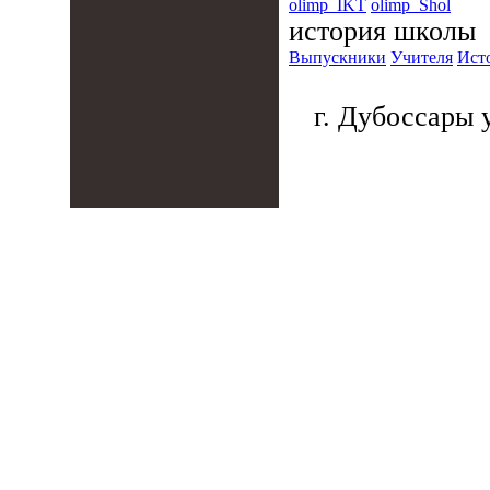
olimp_IKT
olimp_Shol
история школы
Выпускники
Учителя
Ист
г. Дубоссары у