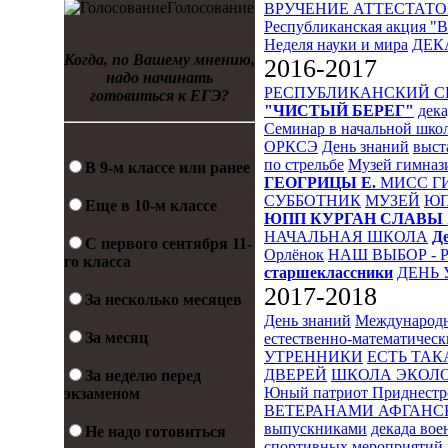
Голосование
ВРУЧЕНИЕ АТТЕСТАТО
Республиканская акция "
Неделя науки и мира
ДЕК
Когда, по Вашему мнению,
2016-2017
надо начинать
РЕСПУБЛИКАНСКИЙ 
готовиться к ЕГЭ?
"ЧИСТЫЙ БЕРЕГ"
дека
Семинар в начальной шко
ОРКСЭ
День знаний
выст
по стрельбе
Музей гимназ
В 9-м классе или ранее
ГЕОГРИЦЫ Е.
МИСС Г
СУББОТНИК
МУЗЕЙ
Ю
Еще в 10-м классе
ЮПП
КУРГАН СЛАВЫ
НАЧАЛЬНАЯ ШКОЛА
Д
С первого сентября 11-
Орлёнок
НАШ ВЫБОР - 
го класса
старшеклассники
ДЕНЬ 
2017-2018
За несколько месяцев
День знаний
Международн
За месяц
естественно-математическ
УТРЕННИКИ
ЕСТЬ ТАК
ДВЕРЕЙ
ШКОЛА ЭКОЛО
За неделю перед
Юный патриот Приднестр
экзаменом
ВЕТЕРАНАМИ АФГАНС
выпускниками
декада во
Не надо готовиться
спортивных мероприятий 