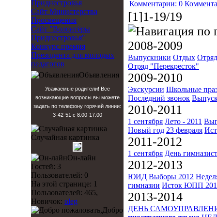
Приднестровья
Комментарии: 0
Коммента
Сайт Министерства
[1]1-19/19
Просвещения
Сайт "Волонтёры
Приднестровья"
2008-2009
Конкурс премия
Президента для молодых
Выпускники
Отдых
Отряд
педагогов
Отряд "Перекресток"
Объявления
2009-2010
Экскурсии
Школьные пра
Уважаемые родители! Все
Последний звонок
Выпуск
возникающие вопросы вы можете
2010-2011
задать по телефону горячей линии:
3-42-51 с 8.00-17.00
1 сентября
Лето - 2011
Вып
Новый год
23 февраля
Ист
Случайная картинка
2011-2012
1 сентября
День гимназис
Он-лайн
2012-2013
Гостей: 3
Пользователей: 0
ЮИД
Выборы 2012
Недел
На этой странице: 1
гимназии
Исток
ЮПП 201
Пользователей: 465,
2013-2014
Новичок:
oleg
ДЕНЬ САМОУПРАВЛЕН
Добро