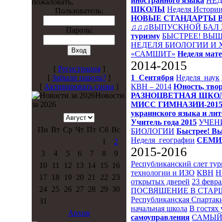
иностранного языка
НЕД
пожаловать,
ШКОЛЫ
Неделя Истори
Пользователь:
НОВЫЕ СТАНДАРТЫ 
♫♫♫ВЫПУСКНОЙ БАЛ 
Пароль:
туризму
БЫСТРЕЕ! ВЫШ
НЕДЕЛЯ БИОЛОГИИ И
«САМШИТ»
Неделя мат
2014-2015
[
Регистрация
]
1_Сентября
Неделя_наук
[
Забыли пароль?
]
КВН – 2014
Юность, твор
[
Активировать снова
]
РАЗНОЦВЕТНАЯ ШКО
Новости
МИСС ГИМНАЗИИ-201
за 2026
украинского языка и ли
Учитель года 2015
УЧЕН
Пн
Вт
Ср
Чт
Пт
Сб
Вс
БИОЛОГИИ
Быстрее! Вы
Неделя_географии
СЕМИ
1
2
2015-2016
3
4
5
6
7
8
9
Республиканский слет ту
10
11
12
13
14
15
16
технологии и ИЗО
КВН
Н
17
18
19
20
21
22
23
открытых дверей
23 февра
24
25
26
27
28
29
30
ПОСВЯЩЕНИЕ В СТА
Республиканская Спартак
31
начальная школа
В гостях 
Архив
самоуправления
САМЫЙ