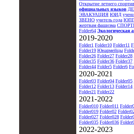
Открытие летнего спортив
официальных языков
Д
ЭВАКУАЦИЯ
ЮИД
учени
ЗВЕНО
учитель года
ЮПП
жертвам фашизма
СПОРТ
Folder64
Экологическая 
2019-2020
Folder1
Folder10
Folder11
F
Folder19
Юнармейцы
Fold
Folder26
Folder27
Folder28
Folder35
Folder36
Folder37
Folder44
Folder5
Folder6
Fo
2020-2021
Folder03
Folder04
Folder05
Folder12
Folder13
Folder14
Folder21
Folder22
2021-2022
Folder010
Folder011
Folder
Folder019
Folder02
Folder0
Folder027
Folder028
Folder
Folder035
Folder036
Folder
2022-2023