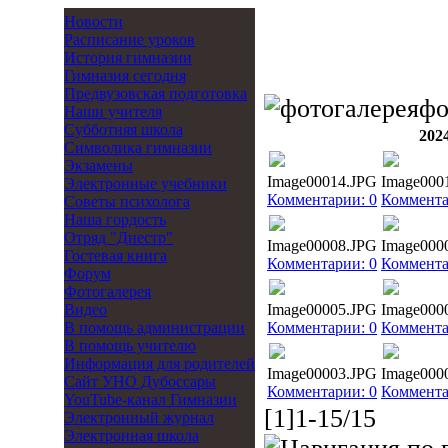
Новости
Расписание уроков
История гимназии
Гимназия сегодня
Предвузовская подготовка
фо
Наши учителя
Субботняя школа
202
Символика гимназии
Экзамены
Image00014.JPG
Image000
Электронные учебники
Комментарии: 0
Коммента
Советы психолога
Наша гордость
Отряд "Днестр"
Image00008.JPG
Image000
Гостевая книга
Комментарии: 0
Коммента
Форум
Фотогалерея
Видео
Image00005.JPG
Image000
В помощь администрации
Комментарии: 0
Коммента
В помощь учителю
Информация для родителей
Image00003.JPG
Image000
Cайт УНО Дубоссары
Комментарии: 0
Коммента
YouTube-канал Гимназии
[1]1-15/15
Электронный журнал
Электронная школа