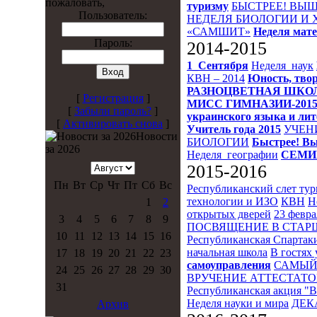
пожаловать,
туризму
БЫСТРЕЕ! ВЫШ
Пользователь:
НЕДЕЛЯ БИОЛОГИИ И
«САМШИТ»
Неделя мат
Пароль:
2014-2015
1_Сентября
Неделя_наук
КВН – 2014
Юность, твор
РАЗНОЦВЕТНАЯ ШКО
[
Регистрация
]
МИСС ГИМНАЗИИ-201
[
Забыли пароль?
]
украинского языка и ли
[
Активировать снова
]
Учитель года 2015
УЧЕН
Новости
БИОЛОГИИ
Быстрее! Вы
за 2026
Неделя_географии
СЕМИ
2015-2016
Пн
Вт
Ср
Чт
Пт
Сб
Вс
Республиканский слет ту
технологии и ИЗО
КВН
Н
1
2
открытых дверей
23 февра
3
4
5
6
7
8
9
ПОСВЯЩЕНИЕ В СТА
10
11
12
13
14
15
16
Республиканская Спартак
начальная школа
В гостях 
17
18
19
20
21
22
23
самоуправления
САМЫЙ
24
25
26
27
28
29
30
ВРУЧЕНИЕ АТТЕСТАТО
31
Республиканская акция "
Неделя науки и мира
ДЕК
Архив