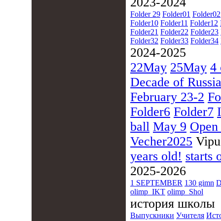
2023-2024
Folder 29
Folder01
Folder02
Folder10
Folder11
Folder12
Folder21
Folder22
Folder23
Folder32
Folder33
Folder34
2024-2025
22May
25May
4 
Decade of Russia
February 23-2
Fo
Folder6
Folder7
ball
May 9
Open
Vecher2025
Vipu
years old!
starts 
2025-2026
1 SEPTEMBER
130 gimn
D
olimp_IKT
olimp_Shol
история школы
Выпускники
Учителя
Ист