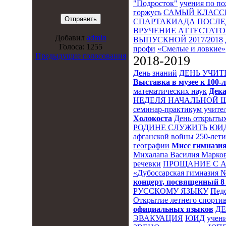
"Подросток"
учения по п
горжусь
САМЫЙ КЛАСС
СПАРТАКИАДА
ПОСЛЕ
ВРУЧЕНИЕ АТТЕСТАТОВ
Добавил
admin
ВЫПУСКНОЙ 2017/2018
Голоса: 1255
профи
«Смелые и ловкие»
Предыдущие голосования
2018-2019
День знаний
ДЕНЬ УЧИТ
Выставка в музее к 10
математических наук
Дека
НЕДЕЛЯ НАЧАЛЬНОЙ 
семинар-практикум учител
Холокоста
День открытых
РОДИНЕ СЛУЖИТЬ
ЮИ
афганской войны
250-лет
географии
Мисс гимназия
Михалапа Василия Марков
речевки
ПРОЩАНИЕ С 
«Дубоссарская гимназия 
концерт, посвященный 8
РУССКОМУ ЯЗЫКУ
Пед
Открытие летнего спортив
официальных языков
Д
ЭВАКУАЦИЯ
ЮИД
учени