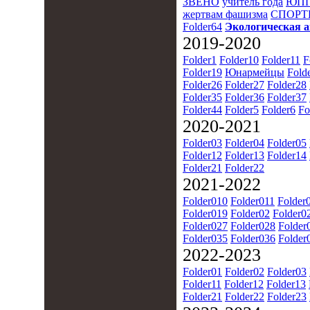
ЗВЕНО
учитель года
ЮПП
жертвам фашизма
СПОРТ
Folder64
Экологическая 
2019-2020
Folder1
Folder10
Folder11
F
Folder19
Юнармейцы
Fold
Folder26
Folder27
Folder28
Folder35
Folder36
Folder37
Folder44
Folder5
Folder6
Fo
2020-2021
Folder03
Folder04
Folder05
Folder12
Folder13
Folder14
Folder21
Folder22
2021-2022
Folder010
Folder011
Folder
Folder019
Folder02
Folder0
Folder027
Folder028
Folder
Folder035
Folder036
Folder
2022-2023
Folder01
Folder02
Folder03
Folder11
Folder12
Folder13
Folder21
Folder22
Folder23