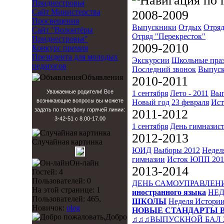
Приднестровья
Сайт Министерства
2008-2009
Просвещения
Выпускники
Отдых
Отряд
Сайт "Волонтёры
Отряд "Перекресток"
Приднестровья"
2009-2010
Конкурс премия
Президента для молодых
Экскурсии
Школьные пра
педагогов
Последний звонок
Выпуск
Объявления
2010-2011
Уважаемые родители! Все
1 сентября
Лето - 2011
Вып
возникающие вопросы вы можете
Новый год
23 февраля
Ист
задать по телефону горячей линии:
2011-2012
3-42-51 с 8.00-17.00
1 сентября
День гимназис
2012-2013
Случайная картинка
ЮИД
Выборы 2012
Недел
гимназии
Исток
ЮПП 201
Он-лайн
2013-2014
Гостей: 4
Пользователей: 0
ДЕНЬ САМОУПРАВЛЕН
На этой странице: 1
иностранного языка
НЕД
Пользователей: 465,
ШКОЛЫ
Неделя Истори
Новичок:
oleg
НОВЫЕ СТАНДАРТЫ 
Добро
♫♫♫ВЫПУСКНОЙ БАЛ 