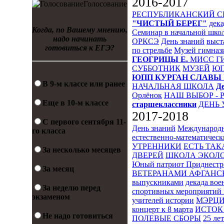
2016-2017
Голосование
РЕСПУБЛИКАНСКИЙ 
"ЧИСТЫЙ БЕРЕГ"
дека
Когда, по Вашему мнению,
Семинар в начальной шко
надо начинать
ОРКСЭ
День знаний
выст
готовиться к ЕГЭ?
по стрельбе
Музей гимназ
ГЕОГРИЦЫ Е.
МИСС Г
СУББОТНИК
МУЗЕЙ
Ю
ЮПП
КУРГАН СЛАВЫ
В 9-м классе или ранее
НАЧАЛЬНАЯ ШКОЛА
Д
Орлёнок
НАШ ВЫБОР - 
Еще в 10-м классе
старшеклассники
ДЕНЬ 
2017-2018
С первого сентября 11-
День знаний
Международн
го класса
естественно-математическ
УТРЕННИКИ
ЕСТЬ ТАК
За несколько месяцев
ДВЕРЕЙ
ШКОЛА ЭКОЛО
Юный патриот Приднестр
За месяц
ВЕТЕРАНАМИ АФГАНС
выпускниками
декада во
За неделю перед
спортивных мероприятий 
экзаменом
учителей истории
МЭРЦ
концерт к 8 марта
ИСТОК 
Не надо готовиться
ПОЛЕВЫЕ СБОРЫ
25 ле