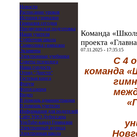
Новости
Расписание уроков
История гимназии
Гимназия сегодня
Предвузовская подготовка
Команда «Школя
Наши учителя
Субботняя школа
проекта «Главна
Символика гимназии
07.11.2025 - 17:35:15
Экзамены
Электронные учебники
С 4 
Советы психолога
Наша гордость
команда «
Отряд "Днестр"
Гостевая книга
гимн
Форум
Фотогалерея
межд
Видео
«
В помощь администрации
В помощь учителю
Информация для родителей
Cайт УНО Дубоссары
ун
YouTube-канал Гимназии
Электронный журнал
Новг
Электронная школа