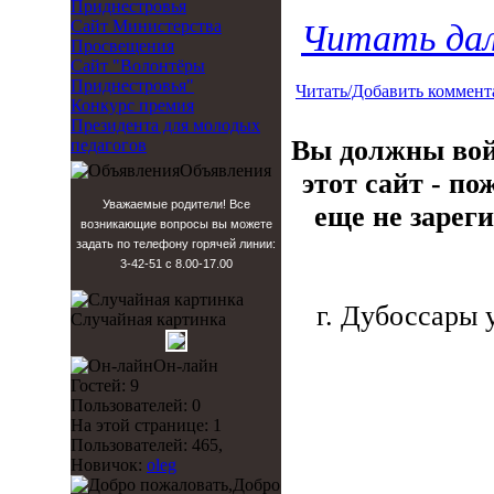
Приднестровья
Сайт Министерства
Читать дал
Просвещения
Сайт "Волонтёры
Приднестровья"
Читать/Добавить коммент
Конкурс премия
Президента для молодых
Вы должны вой
педагогов
Объявления
этот сайт - по
Уважаемые родители! Все
еще не зарег
возникающие вопросы вы можете
задать по телефону горячей линии:
3-42-51 с 8.00-17.00
г. Дубоссары у
Случайная картинка
Он-лайн
Гостей: 9
Пользователей: 0
На этой странице: 1
Пользователей: 465,
Новичок:
oleg
Добро