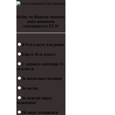
Голосование
Когда, по Вашему мнению,
надо начинать
готовиться к ЕГЭ?
В 9-м классе или ранее
Еще в 10-м классе
С первого сентября 11-
го класса
За несколько месяцев
За месяц
За неделю перед
экзаменом
Не надо готовиться