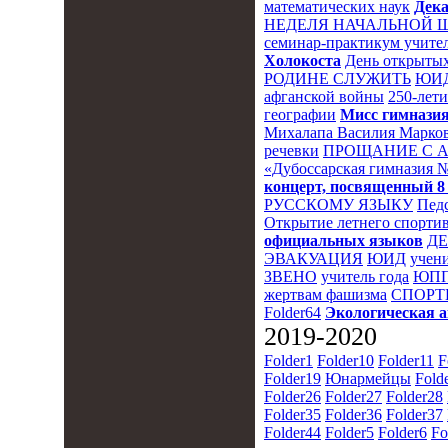
математических наук
Дека
НЕДЕЛЯ НАЧАЛЬНОЙ 
семинар-практикум учител
Холокоста
День открытых
РОДИНЕ СЛУЖИТЬ
ЮИ
афганской войны
250-лет
географии
Мисс гимназия
Михалапа Василия Марков
речевки
ПРОЩАНИЕ С 
«Дубоссарская гимназия 
концерт, посвященный 8
РУССКОМУ ЯЗЫКУ
Пед
Открытие летнего спортив
официальных языков
Д
ЭВАКУАЦИЯ
ЮИД
учени
ЗВЕНО
учитель года
ЮПП
жертвам фашизма
СПОРТ
Folder64
Экологическая 
2019-2020
Folder1
Folder10
Folder11
F
Folder19
Юнармейцы
Fold
Folder26
Folder27
Folder28
Folder35
Folder36
Folder37
Folder44
Folder5
Folder6
Fo