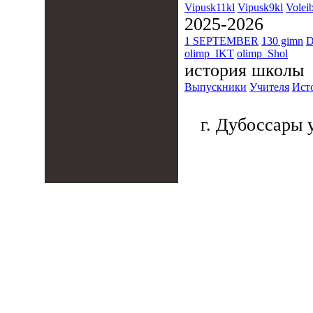
Vipusk11kl
Vipusk9kl
Voleib
2025-2026
1 SEPTEMBER
130 gimn
D
olimp_IKT
olimp_Shol
история школы
Выпускники
Учителя
Ист
г. Дубоссары у