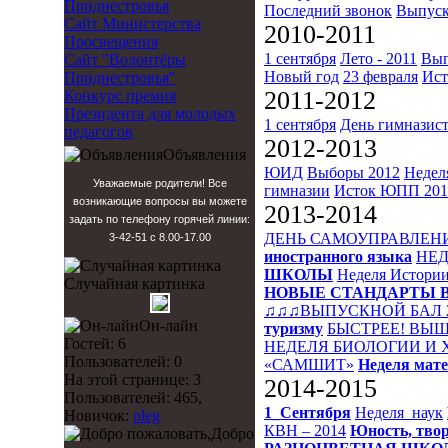
Приднестровья
Последний звонок
Выпуск
Сайт Министерства
2010-2011
Просвещения
1 сентября
Лето - 2011
Вып
Сайт "Волонтёры
Новый год
23 февраля
Ист
Приднестровья"
2011-2012
Конкурс премия
Президента для молодых
1 сентября
День гимназис
педагогов
2012-2013
Объявления
ЮИД
Выборы 2012
Недел
Уважаемые родители! Все
гимназии
Исток
ЮПП 201
возникающие вопросы вы можете
2013-2014
задать по телефону горячей линии:
ДЕНЬ САМОУПРАВЛЕН
3-42-51 с 8.00-17.00
иностранного языка
НЕД
ШКОЛЫ
Неделя Истори
Случайная картинка
НОВЫЕ СТАНДАРТЫ 
♫♫♫ВЫПУСКНОЙ БАЛ 
Он-лайн
туризму
БЫСТРЕЕ! ВЫШ
Гостей: 6
НЕДЕЛЯ БИОЛОГИИ И
Пользователей: 0
«САМШИТ»
Неделя мат
На этой странице: 3
2014-2015
Пользователей: 465,
1_Сентября
Неделя_наук
Новичок:
oleg
КВН – 2014
Юность, твор
Добро