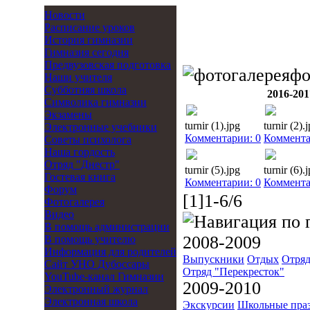
Новости
Расписание уроков
История гимназии
Гимназия сегодня
Предвузовская подготовка
фо
Наши учителя
Субботняя школа
2016-201
Символика гимназии
Экзамены
turnir (1).jpg
turnir (2).
Электронные учебники
Комментарии: 0
Коммента
Советы психолога
Наша гордость
Отряд "Днестр"
turnir (5).jpg
turnir (6).
Гостевая книга
Комментарии: 0
Коммента
Форум
[1]1-6/6
Фотогалерея
Видео
В помощь администрации
2008-2009
В помощь учителю
Информация для родителей
Выпускники
Отдых
Отряд
Cайт УНО Дубоссары
Отряд "Перекресток"
YouTube-канал Гимназии
2009-2010
Электронный журнал
Электронная школа
Экскурсии
Школьные пра