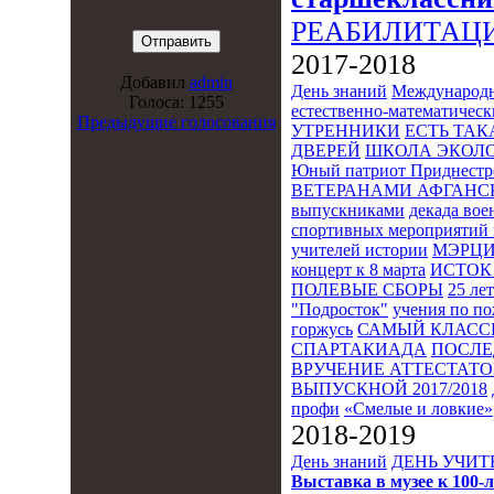
РЕАБИЛИТАЦ
2017-2018
Добавил
admin
День знаний
Международн
Голоса: 1255
естественно-математическ
Предыдущие голосования
УТРЕННИКИ
ЕСТЬ ТАК
ДВЕРЕЙ
ШКОЛА ЭКОЛО
Юный патриот Приднестр
ВЕТЕРАНАМИ АФГАНС
выпускниками
декада во
спортивных мероприятий 
учителей истории
МЭРЦ
концерт к 8 марта
ИСТОК 
ПОЛЕВЫЕ СБОРЫ
25 ле
"Подросток"
учения по п
горжусь
САМЫЙ КЛАСС
СПАРТАКИАДА
ПОСЛЕ
ВРУЧЕНИЕ АТТЕСТАТОВ
ВЫПУСКНОЙ 2017/2018
профи
«Смелые и ловкие»
2018-2019
День знаний
ДЕНЬ УЧИТ
Выставка в музее к 10