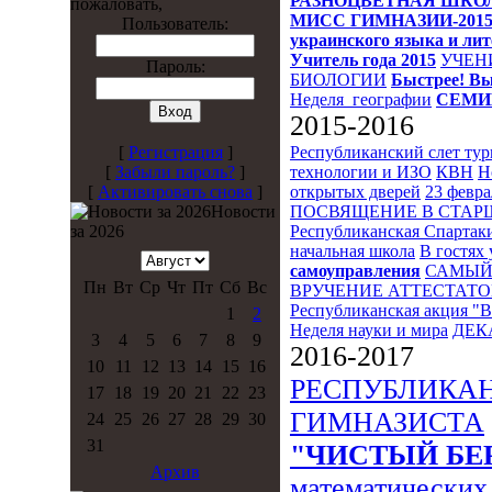
РАЗНОЦВЕТНАЯ ШКО
пожаловать,
МИСС ГИМНАЗИИ-201
Пользователь:
украинского языка и ли
Учитель года 2015
УЧЕН
Пароль:
БИОЛОГИИ
Быстрее! Вы
Неделя_географии
СЕМИ
2015-2016
Республиканский слет ту
[
Регистрация
]
технологии и ИЗО
КВН
Н
[
Забыли пароль?
]
открытых дверей
23 февра
[
Активировать снова
]
ПОСВЯЩЕНИЕ В СТА
Новости
Республиканская Спартак
за 2026
начальная школа
В гостях 
самоуправления
САМЫЙ
Пн
Вт
Ср
Чт
Пт
Сб
Вс
ВРУЧЕНИЕ АТТЕСТАТО
Республиканская акция "
1
2
Неделя науки и мира
ДЕК
3
4
5
6
7
8
9
2016-2017
10
11
12
13
14
15
16
РЕСПУБЛИКА
17
18
19
20
21
22
23
ГИМНАЗИСТА
24
25
26
27
28
29
30
31
"ЧИСТЫЙ БЕ
Архив
математических