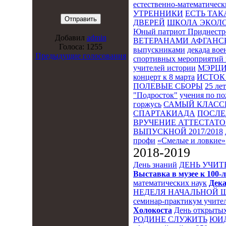
естественно-математическ
УТРЕННИКИ
ЕСТЬ ТАК
ДВЕРЕЙ
ШКОЛА ЭКОЛО
Юный патриот Приднестр
Добавил
admin
ВЕТЕРАНАМИ АФГАНС
Голоса: 1255
выпускниками
декада во
Предыдущие голосования
спортивных мероприятий 
учителей истории
МЭРЦ
концерт к 8 марта
ИСТОК 
ПОЛЕВЫЕ СБОРЫ
25 ле
"Подросток"
учения по п
горжусь
САМЫЙ КЛАСС
СПАРТАКИАДА
ПОСЛЕ
ВРУЧЕНИЕ АТТЕСТАТОВ
ВЫПУСКНОЙ 2017/2018
профи
«Смелые и ловкие»
2018-2019
День знаний
ДЕНЬ УЧИТ
Выставка в музее к 10
математических наук
Дека
НЕДЕЛЯ НАЧАЛЬНОЙ 
семинар-практикум учител
Холокоста
День открытых
РОДИНЕ СЛУЖИТЬ
ЮИ