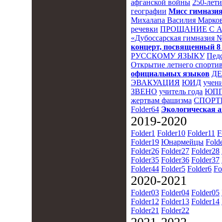
афганской войны
250-лет
географии
Мисс гимназия
Михалапа Василия Марков
речевки
ПРОЩАНИЕ С 
«Дубоссарская гимназия 
концерт, посвященный 8
РУССКОМУ ЯЗЫКУ
Пед
Открытие летнего спортив
официальных языков
Д
ЭВАКУАЦИЯ
ЮИД
учени
ЗВЕНО
учитель года
ЮПП
жертвам фашизма
СПОРТ
Folder64
Экологическая 
2019-2020
Folder1
Folder10
Folder11
F
Folder19
Юнармейцы
Fold
Folder26
Folder27
Folder28
Folder35
Folder36
Folder37
Folder44
Folder5
Folder6
Fo
2020-2021
Folder03
Folder04
Folder05
Folder12
Folder13
Folder14
Folder21
Folder22