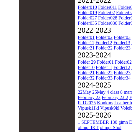
2021-2022
Folder010
Folder011
Folder
Folder019
Folder02
Folder0
Folder027
Folder028
Folder
Folder035
Folder036
Folder
2022-2023
Folder01
Folder02
Folder03
Folder11
Folder12
Folder13
Folder21
Folder22
Folder23
2023-2024
Folder 29
Folder01
Folder02
Folder10
Folder11
Folder12
Folder21
Folder22
Folder23
Folder32
Folder33
Folder34
2024-2025
22May
25May
4 class
8 mar
February 23
February 23-2
F
IUD2025
Konkurs
Leather b
Vipusk11kl
Vipusk9kl
Voleib
2025-2026
1 SEPTEMBER
130 gimn
D
olimp_IKT
olimp_Shol