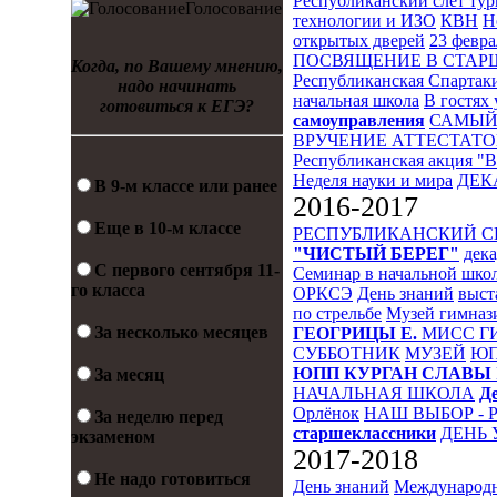
Республиканский слет ту
Голосование
технологии и ИЗО
КВН
Н
открытых дверей
23 февра
ПОСВЯЩЕНИЕ В СТА
Когда, по Вашему мнению,
Республиканская Спартак
надо начинать
начальная школа
В гостях 
готовиться к ЕГЭ?
самоуправления
САМЫЙ
ВРУЧЕНИЕ АТТЕСТАТО
Республиканская акция "
Неделя науки и мира
ДЕК
В 9-м классе или ранее
2016-2017
Еще в 10-м классе
РЕСПУБЛИКАНСКИЙ 
"ЧИСТЫЙ БЕРЕГ"
дека
С первого сентября 11-
Семинар в начальной шко
го класса
ОРКСЭ
День знаний
выст
по стрельбе
Музей гимназ
За несколько месяцев
ГЕОГРИЦЫ Е.
МИСС Г
СУББОТНИК
МУЗЕЙ
Ю
ЮПП
КУРГАН СЛАВЫ
За месяц
НАЧАЛЬНАЯ ШКОЛА
Д
Орлёнок
НАШ ВЫБОР - 
За неделю перед
старшеклассники
ДЕНЬ 
экзаменом
2017-2018
Не надо готовиться
День знаний
Международн