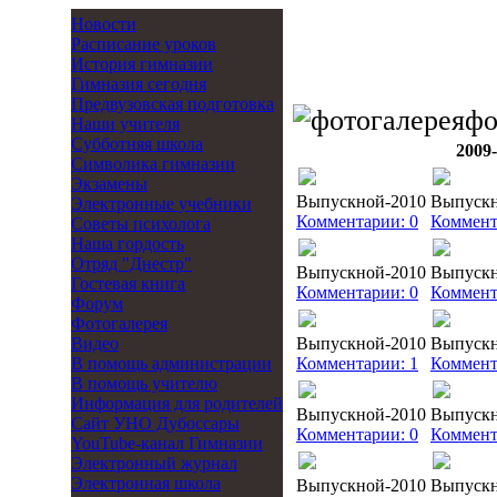
Новости
Расписание уроков
История гимназии
Гимназия сегодня
Предвузовская подготовка
фо
Наши учителя
Субботняя школа
2009
Символика гимназии
Экзамены
Выпускной-2010
Выпускн
Электронные учебники
Комментарии: 0
Коммент
Советы психолога
Наша гордость
Отряд "Днестр"
Выпускной-2010
Выпускн
Гостевая книга
Комментарии: 0
Коммент
Форум
Фотогалерея
Видео
Выпускной-2010
Выпускн
В помощь администрации
Комментарии: 1
Коммент
В помощь учителю
Информация для родителей
Выпускной-2010
Выпускн
Cайт УНО Дубоссары
Комментарии: 0
Коммент
YouTube-канал Гимназии
Электронный журнал
Электронная школа
Выпускной-2010
Выпускн