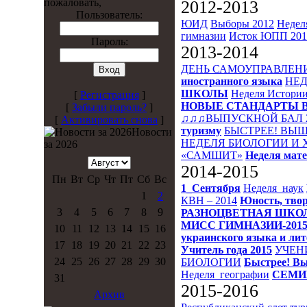
пожаловать,
2012-2013
Пользователь:
ЮИД
Выборы 2012
Недел
гимназии
Исток
ЮПП 201
Пароль:
2013-2014
ДЕНЬ САМОУПРАВЛЕН
иностранного языка
НЕД
ШКОЛЫ
Неделя Истори
[
Регистрация
]
НОВЫЕ СТАНДАРТЫ 
[
Забыли пароль?
]
♫♫♫ВЫПУСКНОЙ БАЛ 
[
Активировать снова
]
туризму
БЫСТРЕЕ! ВЫШ
Новости
НЕДЕЛЯ БИОЛОГИИ И
за 2026
«САМШИТ»
Неделя мат
2014-2015
Пн
Вт
Ср
Чт
Пт
Сб
Вс
1_Сентября
Неделя_наук
1
2
КВН – 2014
Юность, твор
3
4
5
6
7
8
9
РАЗНОЦВЕТНАЯ ШКО
МИСС ГИМНАЗИИ-201
10
11
12
13
14
15
16
украинского языка и ли
17
18
19
20
21
22
23
Учитель года 2015
УЧЕН
24
25
26
27
28
29
30
БИОЛОГИИ
Быстрее! Вы
Неделя_географии
СЕМИ
31
2015-2016
Архив