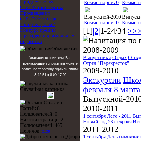
Приднестровья
Комментарии: 0
Коммент
Сайт Министерства
Просвещения
Выпускной-2010
Выпускн
Сайт "Волонтёры
Комментарии: 0
Коммент
Приднестровья"
[1]
|2|
1-24/34
>>
Конкурс премия
Президента для молодых
педагогов
2008-2009
Объявления
Выпускники
Отдых
Отряд
Уважаемые родители! Все
Отряд "Перекресток"
возникающие вопросы вы можете
2009-2010
задать по телефону горячей линии:
3-42-51 с 8.00-17.00
Экскурсии
Школ
февраля
8 марта
Случайная картинка
Выпускной-201
Он-лайн
2010-2011
Гостей: 8
Пользователей: 0
1 сентября
Лето - 2011
Вып
На этой странице: 2
Новый год
23 февраля
Ист
Пользователей: 465,
2011-2012
Новичок:
oleg
Добро
1 сентября
День гимназис