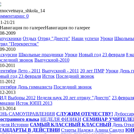
znocvetnaya_shkola_14
омментарии: 0
]1-21/21
Навигация по галерее
08-2009
ыпускники
Отдых
Отряд "Днестр"
Наши успехи
Уроки
Школьны
ряд "Перекресток"
09-2010
скурсии
Школьные праздники
Уроки
Новый год
23 февраля
8 м
следний звонок
Выпускной-2010
10-2011
сентября
Лето - 2011
Выпускной - 2011
20 лет ПМР
Уроки
День г
вый год
23 февраля
Исток
Последний звонок
11-2012
сентября
День гимназиста
Последний звонок
12-2013
ИД
Выборы 2012
Неделя наук
20 лет отряду "Днестр"
23 феврал
мназии
Исток
ЮПП 2013
13-2014
ЕНЬ САМОУПРАВЛЕНИЯ
СЛУЖИМ ОТЕЧЕСТВУ!
Дубоссар
остранного языка
НЕДЕЛЯ ФИЗИКИ
СЕМИНАР УЧИТЕЛЕ
деля Истории
САМЫЙ КЛАССНЫЙ КЛАССНЫЙ
День Отк
ТАНДАРТЫ В ДЕЙСТВИИ
Старты Надежд
Алина Сандул
ЮИД