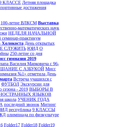
9 КЛАССЕ
Летняя площадка
портивные достижения
100-летие ВЛКСМ
Выставка
ественно-математических наук
дежи
НЕДЕЛЯ НАЧАЛЬНОЙ
 семинар-практикум
 Холокоста
День открытых
Е СЛУЖИТЬ
ЮИД
О
ойны
250-летие со дня
сс гимназия 2019
па Василия Марковича с 96-
ЩАНИЕ С АЗБУКОЙ
Мисс
имназия №1» отметила День
 марта
Встреча учащихся с
ФУТБОЛ
Экскурсии для
 сезона - 2019
ВЫБОРЫ В
НОСТРАННЫХ ЯЗЫКОВ
ая школа
УЧЕНИК ГОДА
А
последний звонок
Митинг
ИД республика
9 КЛАССЫ
ЖД
олимпиада по физкультуре
16
Folder17
Folder18
Folder19