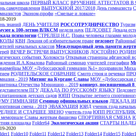
чальная школа
ПЕРВЫЙ КЛАСС
ВРУЧЕНИЕ АТТЕСТАТОВ В 
нь самоуправления
ВЫПУСКНОЙ 2017/2018
День гимназиста
С
мназистов
Эконом-профи
«Смелые и ловкие»
18-2019
нь знаний
ДЕНЬ УЧИТЕЛЯ
РОССОТРУДНИЧЕСТВО
Туризм
музее к 100-летию ВЛКСМ
неделя наук
ПЕДСОВЕТ
Декада ест
када психологии
СТРЕЛЕЦ Н.С.
Права человека глазами моло
КОЛЫ
КВН
Лекция об избирательном праве
педсовет
Районный
ителей начальных классов
Международный день памяти жертв
ерей
ВЕЧЕР ВСТРЕЧИ ВЫПУСКНИКОВ
ДОСТОЙНО РОДИН
агических событиях Холокоста
Открывая страницы афганской в
ждения И.А.Крылова
Районный семинар учителей географии
Ми
армейцы МОУ «Дубоссарской гимназии №1» поздравили Михала
тием
РОДИТЕЛЬСКОЕ СОБРАНИЕ
Смотр строя и речевки
ПРО
мназия - 2019
Митинг на Кургане Славы
МОУ «Дубоссарская г
щитника Отечества
Мэрцишор – 2019
концерт, посвященный 8
едставителем ПГУ
ДЕКАДА ПО РУССКОМУ ЯЗЫКУ
Педсовет
спитанников детских садов
ЮПП
Открытие летнего спортивного
УМУ ГИМНАЗИИ
Семинар официальных языков
ДЕКАДА И
ортивная смена - 2019
ЭВАКУАЦИЯ
ЮИД
ученик года начальн
РЕДНЕЕ И СТАРШЕЕ ЗВЕНО
учитель года
ЮПП РЕСПУБЛИК
 мемориале Славы жертвам фашизма
СПОРТИВНАЯ СМЕНА
Ю
тняя площадка
Folder64
Экологическая акция
СТАРТЫ НАДЕ
19-2020
lder1
Folder10
Folder11
Folder12
Folder13
Folder14
Folder15
Folder