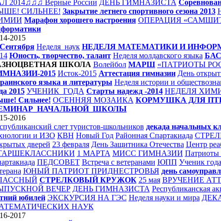
АЛ 2014♫♫♫
Верные России
ДЕНЬ ГИМНАЗИСТА
Соревнован
ЫШЕ! СИЛЬНЕЕ!
Закрытие летнего спортивного сезона 2013
ИМИИ
Марафон хорошего настроения
ОПЕРАЦИЯ «САМШИ
нформатики
14-2015
Сентября
Неделя_наук
НЕДЕЛЯ МАТЕМАТИКИ И ИНФОР
14
Юность, творчество, талант
Неделя молдавского языка
БА
АЗНОЦВЕТНАЯ ШКОЛА
Волейбол
МАРШ
«ПАТРИОТЫ РО
ИМНАЗИИ-2015
Исток-2015
Аттестация гимназии
День открыт
раинского языка и литературы
Неделя истории и обществозна
да 2015
УЧЕНИК_ГОДА
Старты надежд -2014
НЕДЕЛЯ ХИМИ
ше! Сильнее!
ОСЕННЯЯ МОЗАИКА
КОРМУШКА ДЛЯ ПТ
ЕМИНАР_НАЧАЛЬНОЙ_ШКОЛЫ
15-2016
спубликанский слет туристов-школьников
декада начальных к
хнологии и ИЗО
КВН
Новый Год
Районная Спартакиада
СТРЕ
крытых дверей
23 февраля
День Защитника Отечества
Центр ре
ТАРШЕКЛАССНИКИ
1 МАРТА
МИСС ГИМНАЗИИ
Патриоты 
артакиада
ПЕДСОВЕТ
Встреча с ветеранами
ЮПП
Ученик года
терана
ЮНЫЙ ПАТРИОТ ПРИДНЕСТРОВЬЯ
день самоуправ
ЛАССНЫЙ
СТРЕЛКОВЫЙ КРУЖОК
25 мая
ВРУЧЕНИЕ АТ
ЫПУСКНОЙ ВЕЧЕР
ДЕНЬ ГИМНАЗИСТА
Республиканская ак
тний юбилей
ЭКСКУРСИЯ НА ГЭС
Неделя науки и мира
ДЕК
АТЕМАТИЧЕСКИХ НАУК
16-2017