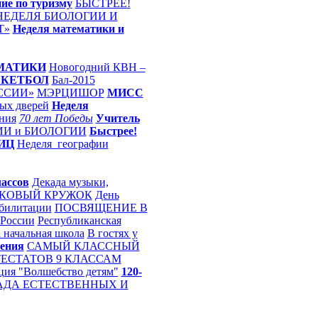
ие по туризму
БЫСТРЕЕ!
НЕДЕЛЯ БИОЛОГИИ И
Т»
Неделя математики и
МАТИКИ
Новогодний КВН –
СКЕТБОЛ
Бал-2015
ССИИ»
МЭРЦИШОР
МИСС
ых дверей
Неделя
ния
70 лет Победы
Учитель
И и БИОЛОГИИ
Быстрее!
ИЦ
Неделя_географии
лассов
Декада музыки,
ЛКОВЫЙ КРУЖОК
День
абилитации
ПОСВЯЩЕНИЕ В
России
Республиканская
 начальная школа
В гостях у
ления
САМЫЙ КЛАССНЫЙ
ТЕСТАТОВ 9 КЛАССАМ
ция "Волшебство детям"
120-
АДА ЕСТЕСТВЕННЫХ И