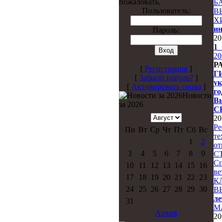
пожаловать,
Б
Пользователь:
В
Х
и
Пароль:
20
1_
20
Р
[
Регистрация
]
Г
[
Забыли пароль?
]
ук
[
Активировать снова
]
го
Новости
Вы
за 2026
С
20
Ре
Пн
Вт
Ср
Чт
Пт
Сб
Вс
те
1
2
от
3
4
5
6
7
8
9
С
Сп
10
11
12
13
14
15
16
ве
17
18
19
20
21
22
23
К
24
25
26
27
28
29
30
В
ле
31
М
Архив
20