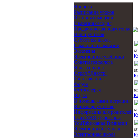
Новости
Расписание уроков
История гимназии
Гимназия сегодня
Предвузовская подготовка
Наши учителя
Субботняя школа
Символика гимназии
ra
Экзамены
К
Электронные учебники
Советы психолога
Наша гордость
ra
Отряд "Днестр"
К
Гостевая книга
Форум
Фотогалерея
ra
Видео
К
В помощь администрации
В помощь учителю
ra
Информация для родителей
К
Cайт УНО Дубоссары
YouTube-канал Гимназии
Электронный журнал
ra
Электронная школа
К