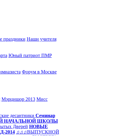
е праздники
Наши учителя
арта
Юный патриот ПМР
имназиста
Форум в Москве
я
Мэрцишор 2013
Мисс
ские десантники
Семинар
Й НАЧАЛЬНОЙ ШКОЛЫ
рытых Дверей
НОВЫЕ
-2014
♫♫♫ВЫПУСКНОЙ