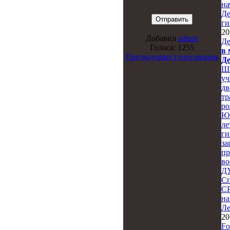
на
Де
ги
20
Добавил
admin
Де
Голоса: 1255
в 
Предыдущие голосования
Де
Ш
уч
дв
тр
ро
Юн
ле
ги
за
пр
во
Д
Сп
С
на
Ле
20
Fo