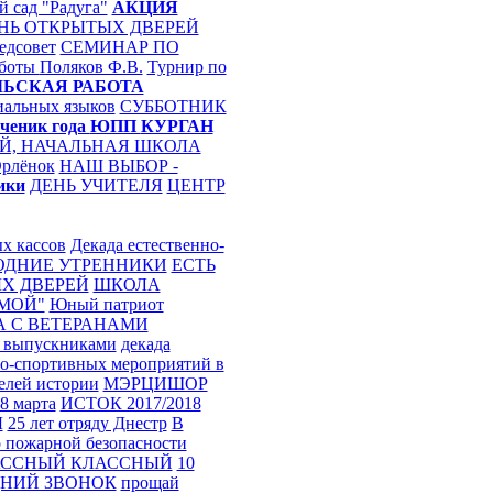
й сад "Радуга"
АКЦИЯ
НЬ ОТКРЫТЫХ ДВЕРЕЙ
едсовет
СЕМИНАР ПО
аботы
Поляков Ф.В.
Турнир по
ЬСКАЯ РАБОТА
иальных языков
СУББОТНИК
ченик года
ЮПП
КУРГАН
Й, НАЧАЛЬНАЯ ШКОЛА
рлёнок
НАШ ВЫБОР -
ики
ДЕНЬ УЧИТЕЛЯ
ЦЕНТР
х кассов
Декада естественно-
ОДНИЕ УТРЕННИКИ
ЕСТЬ
Х ДВЕРЕЙ
ШКОЛА
ИМОЙ"
Юный патриот
А С ВЕТЕРАНАМИ
с выпускниками
декада
о-спортивных мероприятий в
елей истории
МЭРЦИШОР
 8 марта
ИСТОК 2017/2018
Ы
25 лет отряду Днестр
В
о пожарной безопасности
АССНЫЙ КЛАССНЫЙ
10
НИЙ ЗВОНОК
прощай