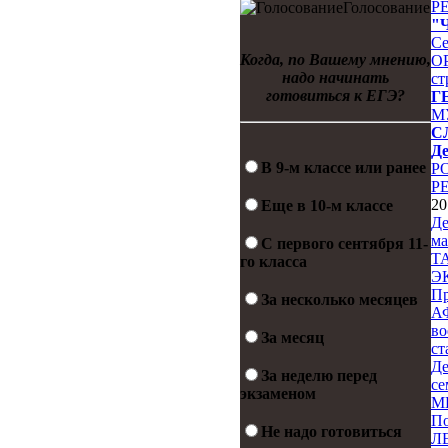
Р
Голосование
"
Се
Когда, по Вашему мнению,
О
надо начинать
ст
готовиться к ЕГЭ?
Г
М
С
Де
В 9-м классе или ранее
Р
Р
20
Еще в 10-м классе
Де
ма
С первого сентября 11-
Т
го класса
Э
Пр
За несколько месяцев
А
во
За месяц
ст
Де
За неделю перед
се
экзаменом
М
По
Не надо готовиться
Л