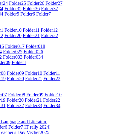
er24
Folder25
Folder26
Folder27
34
Folder35
Folder36
Folder37
44
Folder5
Folder6
Folder7
r1
Folder10
Folder11
Folder12
r2
Folder20
Folder21
Folder22
16
Folder017
Folder018
4
Folder025
Folder026
2
Folder033
Folder034
der09
Folder1
r08
Folder09
Folder10
Folder11
r19
Folder20
Folder21
Folder22
er07
Folder08
Folder09
Folder10
r19
Folder20
Folder21
Folder22
r31
Folder32
Folder33
Folder34
 Language and Literature
der6
Folder7
IT rally 2024!
Teacher's Day
Vecher2025