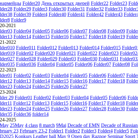
нармейцы
Folder20
День открытых дверей
Folder22
Folder23
Fold
lder28
Folder29
Folder3
Folder30
Folder31
Folder32
Folder33
Folder
lder38
Folder39
Folder4
Folder40
Folder41
Folder42
Folder43
Folder
lder8
Folder9
20-2021
lder03
Folder04
Folder05
Folder06
Folder07
Folder08
Folder09
Folde
lder13
Folder14
Folder15
Folder16
Folder17
Folder18
Folder19
Folde
21-2022
lder010
Folder011
Folder012
Folder013
Folder014
Folder015
Folder0
lder019
Folder02
Folder020
Folder021
Folder022
Folder023
Folder02
lder027
Folder028
Folder029
Folder03
Folder030
Folder031
Folder03
lder035
Folder036
Folder04
Folder05
Folder06
Folder07
Folder08
Fol
22-2023
lder01
Folder02
Folder03
Folder04
Folder05
Folder06
Folder07
Folde
lder12
Folder13
Folder14
Folder15
Folder16
Folder17
Folder18
Folde
lder23
Folder24
Folder25
Folder26
Folder27
23-2024
lder 29
Folder01
Folder02
Folder03
Folder04
Folder05
Folder06
Fold
lder11
Folder12
Folder13
Folder15
Folder16
Folder17
Folder18
Folde
lder23
Folder24
Folder25
Folder26
Folder27
Folder28
Folder30
Folde
lder35
Folder36
folder14
24-2025
2May
25May
4 class
8 march
9Mai
Decade of EMN
Decade of Russian
bruary 23
February 23-2
Folder1
Folder2
Folder3
Folder4
Folder5
Fol
D2025
Konkurs
Leather ball
May 9
Open day
Raznoe
Seminar
Sport