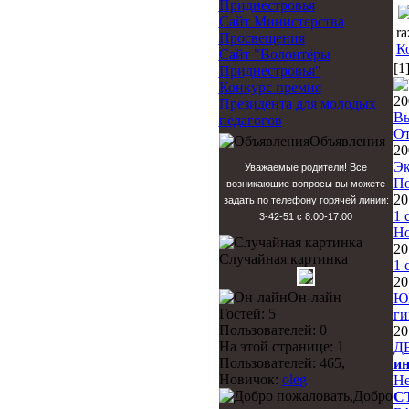
Приднестровья
Сайт Министерства
ra
Просвещения
К
Сайт "Волонтёры
[1
Приднестровья"
Конкурс премия
20
Президента для молодых
В
педагогов
От
Объявления
20
Эк
Уважаемые родители! Все
По
возникающие вопросы вы можете
20
задать по телефону горячей линии:
1 
3-42-51 с 8.00-17.00
Но
20
Случайная картинка
1 
20
Он-лайн
Ю
Гостей: 5
ги
Пользователей: 0
20
На этой странице: 1
Д
Пользователей: 465,
ин
Новичок:
oleg
Не
Добро
С