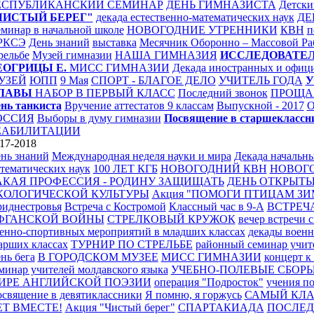
ЕСПУБЛИКАНСКИЙ СЕМИНАР
ДЕНЬ ГИМНАЗИСТА
Детски
ЧИСТЫЙ БЕРЕГ"
декада естественно-математических наук
ДЕ
минар в начальной школе
НОВОГОДНИЕ УТРЕННИКИ
КВН
п
РКСЭ
День знаний
выставка
Месячник Оборонно – Массовой Р
рельбе
Музей гимназии
НАША ГИМНАЗИЯ
ИССЛЕДОВАТЕЛ
ЕОГРИЦЫ Е.
МИСС ГИМНАЗИИ
Декада иностранных и офиц
УЗЕЙ
ЮПП
9 Мая
СПОРТ - БЛАГОЕ ДЕЛО
УЧИТЕЛЬ ГОДА
У
ЛАВЫ
НАБОР В ПЕРВЫЙ КЛАСС
Последний звонок
ПРОЩА
нь танкиста
Вручение аттестатов 9 классам
Выпускной - 2017
О
ОССИЯ
Выборы в думу гимназии
Посвящение в старшеклассн
ЕАБИЛИТАЦИИ
17-2018
нь знаний
Международная неделя науки и мира
Декада начальны
тематических наук
100 ЛЕТ КГБ
НОВОГОДНИЙ КВН
НОВОГ
АКАЯ ПРОФЕССИЯ - РОДИНУ ЗАЩИЩАТЬ
ДЕНЬ ОТКРЫТЫ
КОЛОГИЧЕСКОЙ КУЛЬТУРЫ
Акция "ПОМОГИ ПТИЦАМ З
иднестровья
Встреча с Костромой
Классный час в 9-А
ВСТРЕЧ
ФГАНСКОЙ ВОЙНЫ
СТРЕЛКОВЫЙ КРУЖОК
вечер встречи 
енно-спортивных мероприятий в младших классах
декады военн
арших классах
ТУРНИР ПО СТРЕЛЬБЕ
районный семинар учит
нь бега
В ГОРОДСКОМ МУЗЕЕ
МИСС ГИМНАЗИИ
концерт к
минар учителей молдавского языка
УЧЕБНО-ПОЛЕВЫЕ СБОР
ИРЕ АНГЛИЙСКОЙ ПОЭЗИИ
операция "Подросток"
учения п
священие в девятиклассники
Я помню, я горжусь
САМЫЙ КЛ
ЕТ ВМЕСТЕ!
Акция "Чистый берег"
СПАРТАКИАДА
ПОСЛЕД