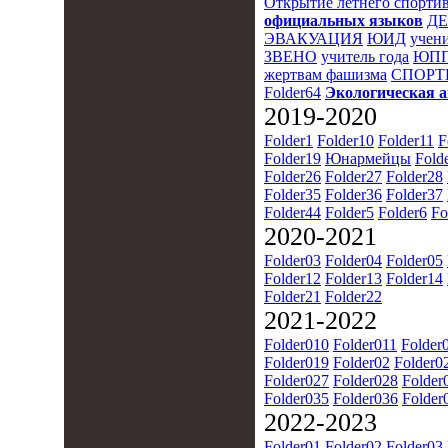
Открытие летнего спортив
официальных языков
Д
ЭВАКУАЦИЯ
ЮИД
учени
ЗВЕНО
учитель года
ЮПП
жертвам фашизма
СПОРТ
Folder64
Экологическая 
2019-2020
Folder1
Folder10
Folder11
F
Folder19
Юнармейцы
Fold
Folder26
Folder27
Folder28
Folder35
Folder36
Folder37
Folder44
Folder5
Folder6
Fo
2020-2021
Folder03
Folder04
Folder05
Folder12
Folder13
Folder14
Folder21
Folder22
2021-2022
Folder010
Folder011
Folder
Folder019
Folder02
Folder0
Folder027
Folder028
Folder
Folder035
Folder036
Folder
2022-2023
Folder01
Folder02
Folder03