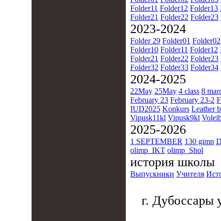
Folder11
Folder12
Folder13
Folder21
Folder22
Folder23
2023-2024
Folder 29
Folder01
Folder02
Folder10
Folder11
Folder12
Folder21
Folder22
Folder23
Folder32
Folder33
Folder34
2024-2025
22May
25May
4 class
8 mar
February 23
February 23-2
F
IUD2025
Konkurs
Leather b
Vipusk11kl
Vipusk9kl
Voleib
2025-2026
1 SEPTEMBER
130 gimn
D
olimp_IKT
olimp_Shol
история школы
Выпускники
Учителя
Ист
г. Дубоссары у