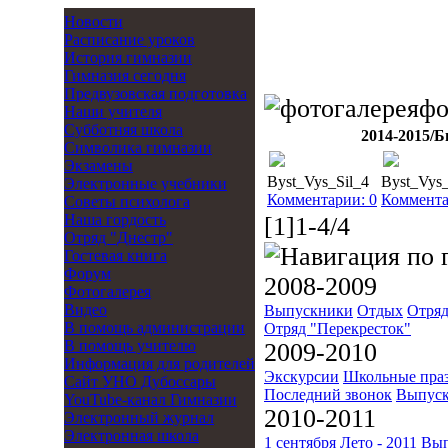
Новости
Расписание уроков
История гимназии
Гимназия сегодня
Предвузовская подготовка
фо
Наши учителя
Субботняя школа
2014-2015/
Б
Символика гимназии
Экзамены
Byst_Vys_Sil_4
Byst_Vys_
Электронные учебники
Комментарии: 0
Коммента
Советы психолога
Наша гордость
[1]1-4/4
Отряд "Днестр"
Гостевая книга
Форум
2008-2009
Фотогалерея
Видео
Выпускники
Отдых
Отряд
В помощь администрации
Отряд "Перекресток"
В помощь учителю
2009-2010
Информация для родителей
Экскурсии
Школьные пра
Cайт УНО Дубоссары
Последний звонок
Выпуск
YouTube-канал Гимназии
2010-2011
Электронный журнал
Электронная школа
1 сентября
Лето - 2011
Вып