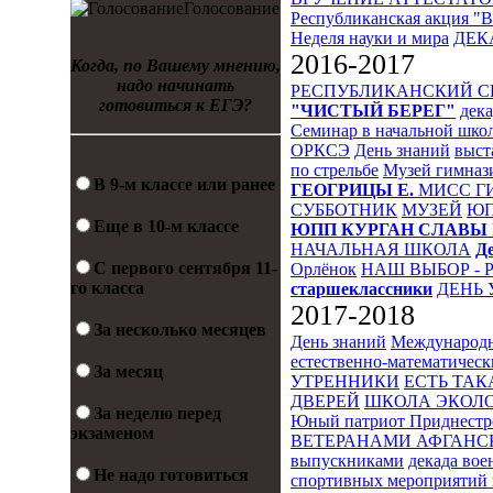
Голосование
Республиканская акция "
Неделя науки и мира
ДЕК
2016-2017
Когда, по Вашему мнению,
надо начинать
РЕСПУБЛИКАНСКИЙ 
готовиться к ЕГЭ?
"ЧИСТЫЙ БЕРЕГ"
дека
Семинар в начальной шко
ОРКСЭ
День знаний
выст
по стрельбе
Музей гимназ
В 9-м классе или ранее
ГЕОГРИЦЫ Е.
МИСС Г
СУББОТНИК
МУЗЕЙ
Ю
Еще в 10-м классе
ЮПП
КУРГАН СЛАВЫ
НАЧАЛЬНАЯ ШКОЛА
Д
С первого сентября 11-
Орлёнок
НАШ ВЫБОР - 
го класса
старшеклассники
ДЕНЬ 
2017-2018
За несколько месяцев
День знаний
Международн
естественно-математическ
За месяц
УТРЕННИКИ
ЕСТЬ ТАК
ДВЕРЕЙ
ШКОЛА ЭКОЛО
За неделю перед
Юный патриот Приднестр
экзаменом
ВЕТЕРАНАМИ АФГАНС
выпускниками
декада во
Не надо готовиться
спортивных мероприятий 