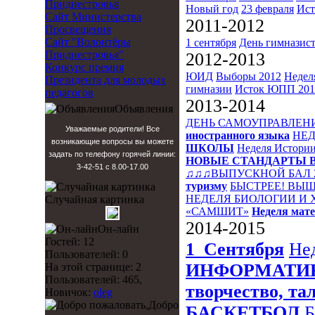
Приднестровья
Новый год
23 февраля
Ист
Сайт Министерства
2011-2012
Просвещения
Сайт "Волонтёры
1 сентября
День гимназис
Приднестровья"
2012-2013
Конкурс премия
ЮИД
Выборы 2012
Недел
Президента для молодых
гимназии
Исток
ЮПП 201
педагогов
2013-2014
Объявления
ДЕНЬ САМОУПРАВЛЕН
Уважаемые родители! Все
иностранного языка
НЕД
возникающие вопросы вы можете
ШКОЛЫ
Неделя Истори
задать по телефону горячей линии:
НОВЫЕ СТАНДАРТЫ 
3-42-51 с 8.00-17.00
♫♫♫ВЫПУСКНОЙ БАЛ 
туризму
БЫСТРЕЕ! ВЫШ
НЕДЕЛЯ БИОЛОГИИ И
Случайная картинка
«САМШИТ»
Неделя мат
2014-2015
Он-лайн
Гостей: 12
1_Сентября
Не
Пользователей: 0
ИНФОРМАТИ
На этой странице: 2
Пользователей: 465,
творчество, та
Новичок:
oleg
Добро
БАСКЕТБОЛ
Б