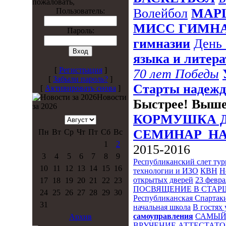
пожаловать,
Волейбол
МАР
Пользователь:
МИСС ГИМНА
Пароль:
гимназии
День 
языка и литер
[
Регистрация
]
70 лет Победы
[
Забыли пароль?
]
Старты надежд
[
Активировать снова
]
Новости
Быстрее! Выше
за 2026
КОРМУШКА Д
СЕМИНАР_Н
Пн
Вт
Ср
Чт
Пт
Сб
Вс
1
2
2015-2016
3
4
5
6
7
8
9
Республиканский слет ту
10
11
12
13
14
15
16
технологии и ИЗО
КВН
Н
открытых дверей
23 февра
17
18
19
20
21
22
23
ПОСВЯЩЕНИЕ В СТА
24
25
26
27
28
29
30
Республиканская Спартак
31
начальная школа
В гостях 
самоуправления
САМЫЙ
Архив
ВРУЧЕНИЕ АТТЕСТАТО