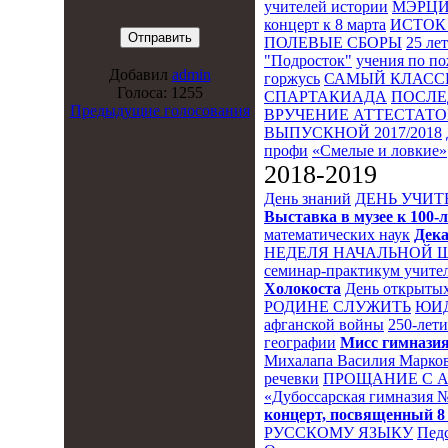
учителей истории
МЭРЦ
концерт к 8 марта
ИСТОК 
ПОЛЕВЫЕ СБОРЫ
25 ле
"Подросток"
учения по п
Добавил
admin
горжусь
САМЫЙ КЛАСС
Голоса: 1255
СПАРТАКИАДА
ПОСЛЕ
Предыдущие голосования
ВРУЧЕНИЕ АТТЕСТАТОВ
ВЫПУСКНОЙ 2017/2018
профи
«Смелые и ловкие»
2018-2019
День знаний
ДЕНЬ УЧИТ
Выставка в музее к 10
математических наук
Дека
НЕДЕЛЯ НАЧАЛЬНОЙ 
семинар-практикум учител
Холокоста
День открытых
РОДИНЕ СЛУЖИТЬ
ЮИ
афганской войны
250-лет
географии
Мисс гимназия
Михалапа Василия Марков
речевки
ПРОЩАНИЕ С 
«Дубоссарская гимназия 
концерт, посвященный 8
РУССКОМУ ЯЗЫКУ
Пед