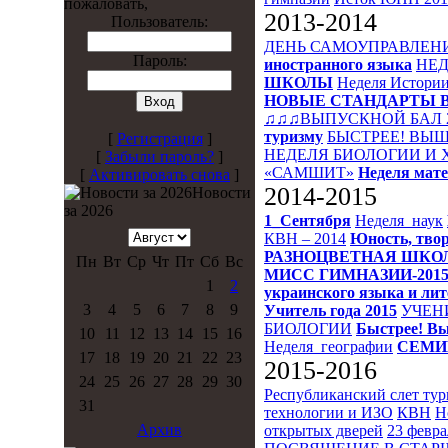
пожаловать,
2013-2014
Пользователь:
ДЕНЬ САМОУПРАВЛЕН
Пароль:
иностранного языка
НЕД
ШКОЛЫ
Неделя Истори
НОВЫЕ СТАНДАРТЫ 
♫♫♫ВЫПУСКНОЙ БАЛ 
туризму
БЫСТРЕЕ! ВЫШ
[
Регистрация
]
НЕДЕЛЯ БИОЛОГИИ И
[
Забыли пароль?
]
«САМШИТ»
Неделя мат
[
Активировать снова
]
2014-2015
Новости
за 2026
1_Сентября
Неделя_наук
КВН – 2014
Юность, твор
РАЗНОЦВЕТНАЯ ШКО
Пн
Вт
Ср
Чт
Пт
Сб
Вс
МИСС ГИМНАЗИИ-201
1
2
украинского языка и ли
3
4
5
6
7
8
9
Учитель года 2015
УЧЕН
БИОЛОГИИ
Быстрее! Вы
10
11
12
13
14
15
16
Неделя_географии
СЕМИ
17
18
19
20
21
22
23
2015-2016
24
25
26
27
28
29
30
Республиканский слет ту
31
технологии и ИЗО
КВН
Н
Архив
открытых дверей
23 февра