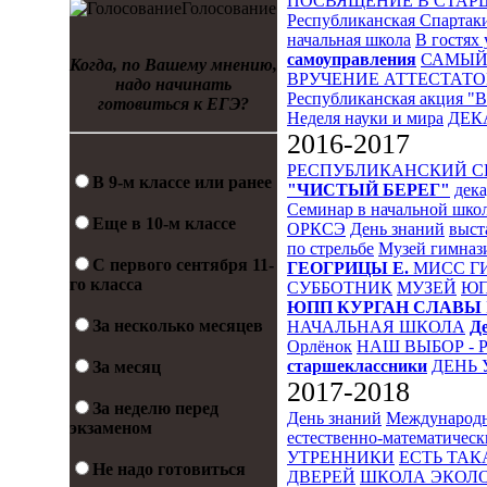
ПОСВЯЩЕНИЕ В СТА
Голосование
Республиканская Спартак
начальная школа
В гостях 
самоуправления
САМЫЙ
Когда, по Вашему мнению,
ВРУЧЕНИЕ АТТЕСТАТО
надо начинать
Республиканская акция "
готовиться к ЕГЭ?
Неделя науки и мира
ДЕК
2016-2017
РЕСПУБЛИКАНСКИЙ 
В 9-м классе или ранее
"ЧИСТЫЙ БЕРЕГ"
дека
Семинар в начальной шко
Еще в 10-м классе
ОРКСЭ
День знаний
выст
по стрельбе
Музей гимназ
С первого сентября 11-
ГЕОГРИЦЫ Е.
МИСС Г
го класса
СУББОТНИК
МУЗЕЙ
Ю
ЮПП
КУРГАН СЛАВЫ
За несколько месяцев
НАЧАЛЬНАЯ ШКОЛА
Д
Орлёнок
НАШ ВЫБОР - 
старшеклассники
ДЕНЬ 
За месяц
2017-2018
За неделю перед
День знаний
Международн
экзаменом
естественно-математическ
УТРЕННИКИ
ЕСТЬ ТАК
Не надо готовиться
ДВЕРЕЙ
ШКОЛА ЭКОЛО