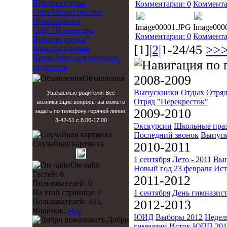
Приднестровья
Комментарии: 0
Коммента
Сайт Министерства
Просвещения
Image00001.JPG
Image000
Сайт "Волонтёры
Комментарии: 0
Коммента
Приднестровья"
[1]
|2|
1-24/45
>>
Конкурс премия
Президента для молодых
педагогов
2008-2009
Объявления
Выпускники
Отдых
Отряд
Уважаемые родители! Все
Отряд "Перекресток"
возникающие вопросы вы можете
2009-2010
задать по телефону горячей линии:
3-42-51 с 8.00-17.00
Экскурсии
Школьные пра
Последний звонок
Выпуск
Случайная картинка
2010-2011
1 сентября
Лето - 2011
Вып
Он-лайн
Новый год
23 февраля
Ист
Гостей: 6
2011-2012
Пользователей: 0
На этой странице: 1
1 сентября
День гимназис
Пользователей: 465,
2012-2013
Новичок:
oleg
ЮИД
Выборы 2012
Недел
Добро
гимназии
Исток
ЮПП 201