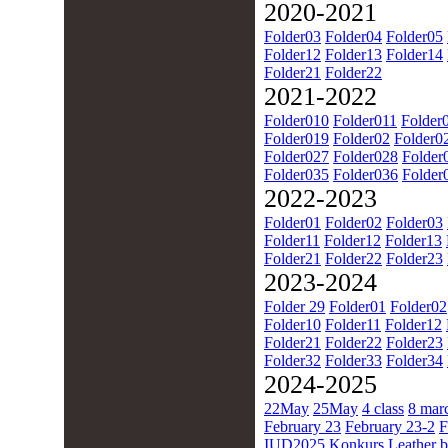
2020-2021
Folder03
Folder04
Folder05
Folder12
Folder13
Folder14
Folder21
Folder22
2021-2022
Folder010
Folder011
Folder
Folder019
Folder02
Folder0
Folder027
Folder028
Folder
Folder035
Folder036
Folder
2022-2023
Folder01
Folder02
Folder03
Folder11
Folder12
Folder13
Folder21
Folder22
Folder23
2023-2024
Folder 29
Folder01
Folder02
Folder10
Folder11
Folder12
Folder21
Folder22
Folder23
Folder32
Folder33
Folder34
2024-2025
22May
25May
4 class
8 mar
February 23
February 23-2
F
IUD2025
Konkurs
Leather b