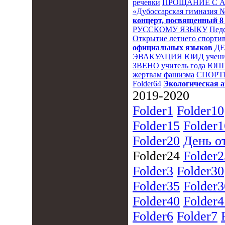
речевки
ПРОЩАНИЕ С 
«Дубоссарская гимназия 
концерт, посвященный 8
РУССКОМУ ЯЗЫКУ
Пед
Открытие летнего спортив
официальных языков
Д
ЭВАКУАЦИЯ
ЮИД
учени
ЗВЕНО
учитель года
ЮПП
жертвам фашизма
СПОРТ
Folder64
Экологическая 
2019-2020
Folder1
Folder10
Folder15
Folder1
Folder20
День о
Folder24
Folder2
Folder3
Folder30
Folder35
Folder3
Folder40
Folder4
Folder6
Folder7