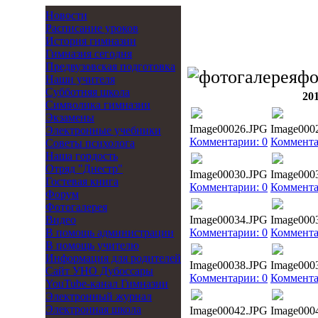
Новости
Расписание уроков
История гимназии
Гимназия сегодня
Предвузовская подготовка
фо
Наши учителя
Субботняя школа
20
Символика гимназии
Экзамены
Image00026.JPG
Image000
Электронные учебники
Комментарии: 0
Коммента
Советы психолога
Наша гордость
Отряд "Днестр"
Image00030.JPG
Image000
Гостевая книга
Комментарии: 0
Коммента
Форум
Фотогалерея
Видео
Image00034.JPG
Image000
В помощь администрации
Комментарии: 0
Коммента
В помощь учителю
Информация для родителей
Image00038.JPG
Image000
Cайт УНО Дубоссары
Комментарии: 0
Коммента
YouTube-канал Гимназии
Электронный журнал
Электронная школа
Image00042.JPG
Image000