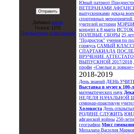
Юный патриот Приднестр
ВЕТЕРАНАМИ АФГАНС
выпускниками
декада во
спортивных мероприятий 
Добавил
admin
учителей истории
МЭРЦ
Голоса: 1255
концерт к 8 марта
ИСТОК 
Предыдущие голосования
ПОЛЕВЫЕ СБОРЫ
25 ле
"Подросток"
учения по п
горжусь
САМЫЙ КЛАСС
СПАРТАКИАДА
ПОСЛЕ
ВРУЧЕНИЕ АТТЕСТАТОВ
ВЫПУСКНОЙ 2017/2018
профи
«Смелые и ловкие»
2018-2019
День знаний
ДЕНЬ УЧИТ
Выставка в музее к 10
математических наук
Дека
НЕДЕЛЯ НАЧАЛЬНОЙ 
семинар-практикум учител
Холокоста
День открытых
РОДИНЕ СЛУЖИТЬ
ЮИ
афганской войны
250-лет
географии
Мисс гимназия
Михалапа Василия Марков