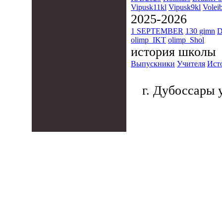
Vipusk11kl
Vipusk9kl
Voleib
2025-2026
1 SEPTEMBER
130 gimn
D
olimp_IKT
olimp_Shol
история школы
Выпускники
Учителя
Ист
г. Дубоссары у