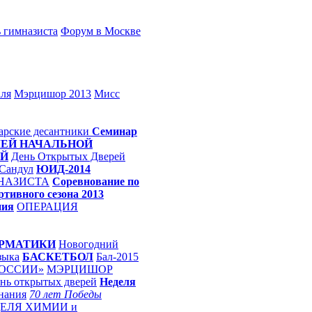
 гимназиста
Форум в Москве
аля
Мэрцишор 2013
Мисс
арские десантники
Семинар
ЕЙ НАЧАЛЬНОЙ
ЫЙ
День Открытых Дверей
Сандул
ЮИД-2014
НАЗИСТА
Соревнование по
ртивного сезона 2013
ния
ОПЕРАЦИЯ
ОРМАТИКИ
Новогодний
зыка
БАСКЕТБОЛ
Бал-2015
РОССИИ»
МЭРЦИШОР
нь открытых дверей
Неделя
нания
70 лет Победы
ЕЛЯ ХИМИИ и