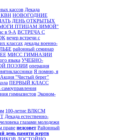
ных кассов
Декада
 КВН
НОВОГОДНИЕ
ЩАТЬ
ДЕНЬ ОТКРЫТЫХ
ОМОГИ ПТИЦАМ ЗИМОЙ"
с в 9-А
ВСТРЕЧА С
ОК
вечер встречи с
их классах
декады военно-
ЛЬБЕ
районный семинар
ЕЕ
МИСС ГИМНАЗИИ
ого языка
УЧЕБНО-
ОЙ ПОЭЗИИ
операция
евятиклассники
Я помню, я
Акция "Чистый берег"
кола
ПЕРВЫЙ КЛАСС
 самоуправления
ния гимназистов
Эконом-
зм
100-летие ВЛКСМ
ЕТ
Декада естественно-
человека глазами молодежи
м праве
педсовет
Районный
й день памяти жертв
НИКОВ
ДОСТОЙНО