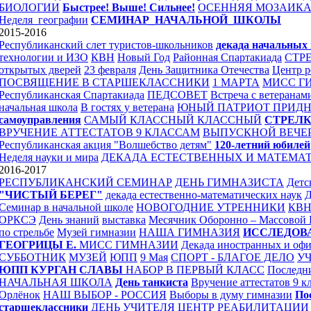
БИОЛОГИИ
Быстрее! Выше! Сильнее!
ОСЕННЯЯ МОЗАИК
Неделя_географии
СЕМИНАР_НАЧАЛЬНОЙ_ШКОЛЫ
2015-2016
Республиканский слет туристов-школьников
декада начальных 
технологии и ИЗО
КВН
Новый Год
Районная Спартакиада
СТР
открытых дверей
23 февраля
День Защитника Отечества
Центр р
ПОСВЯЩЕНИЕ В СТАРШЕКЛАССНИКИ
1 МАРТА
МИСС Г
Республиканская Спартакиада
ПЕДСОВЕТ
Встреча с ветеранам
начальная школа
В гостях у ветерана
ЮНЫЙ ПАТРИОТ ПРИДН
самоуправления
САМЫЙ КЛАССНЫЙ КЛАССНЫЙ
СТРЕЛ
ВРУЧЕНИЕ АТТЕСТАТОВ 9 КЛАССАМ
ВЫПУСКНОЙ ВЕЧЕ
Республиканская акция "Волшебство детям"
120-летний юбилей
Неделя науки и мира
ДЕКАДА ЕСТЕСТВЕННЫХ И МАТЕМА
2016-2017
РЕСПУБЛИКАНСКИЙ СЕМИНАР
ДЕНЬ ГИМНАЗИСТА
Детс
"ЧИСТЫЙ БЕРЕГ"
декада естественно-математических наук
Семинар в начальной школе
НОВОГОДНИЕ УТРЕННИКИ
КВ
ОРКСЭ
День знаний
выставка
Месячник Оборонно – Массовой
по стрельбе
Музей гимназии
НАША ГИМНАЗИЯ
ИССЛЕДОВ
ГЕОГРИЦЫ Е.
МИСС ГИМНАЗИИ
Декада иностранных и оф
СУББОТНИК
МУЗЕЙ
ЮПП
9 Мая
СПОРТ - БЛАГОЕ ДЕЛО
УЧ
ЮПП
КУРГАН СЛАВЫ
НАБОР В ПЕРВЫЙ КЛАСС
Последн
НАЧАЛЬНАЯ ШКОЛА
День танкиста
Вручение аттестатов 9 к
Орлёнок
НАШ ВЫБОР - РОССИЯ
Выборы в думу гимназии
По
старшеклассники
ДЕНЬ УЧИТЕЛЯ
ЦЕНТР РЕАБИЛИТАЦИИ