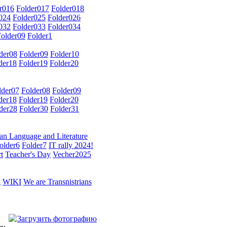
r016
Folder017
Folder018
024
Folder025
Folder026
032
Folder033
Folder034
Folder09
Folder1
der08
Folder09
Folder10
der18
Folder19
Folder20
lder07
Folder08
Folder09
der18
Folder19
Folder20
der28
Folder30
Folder31
an Language and Literature
older6
Folder7
IT rally 2024!
t
Teacher's Day
Vecher2025
g
WIKI
We are Transnistrians
Загрузить фотографию