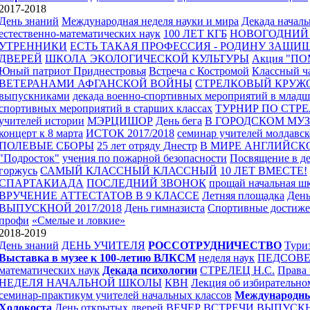
2017-2018
День знаний
Международная неделя науки и мира
Декада началь
естественно-математических наук
100 ЛЕТ КГБ
НОВОГОДНИЙ
УТРЕННИКИ
ЕСТЬ ТАКАЯ ПРОФЕССИЯ - РОДИНУ ЗАЩИ
ДВЕРЕЙ
ШКОЛА ЭКОЛОГИЧЕСКОЙ КУЛЬТУРЫ
Акция "П
Юный патриот Приднестровья
Встреча с Костромой
Классный ча
ВЕТЕРАНАМИ АФГАНСКОЙ ВОЙНЫ
СТРЕЛКОВЫЙ КРУЖ
выпускниками
декада военно-спортивных мероприятий в младш
спортивных мероприятий в старших классах
ТУРНИР ПО СТРЕ
учителей истории
МЭРЦИШОР
День бега
В ГОРОДСКОМ МУЗ
концерт к 8 марта
ИСТОК 2017/2018
семинар учителей молдавск
ПОЛЕВЫЕ СБОРЫ
25 лет отряду Днестр
В МИРЕ АНГЛИЙСК
"Подросток"
учения по пожарной безопасности
Посвящение в д
горжусь
САМЫЙ КЛАССНЫЙ КЛАССНЫЙ
10 ЛЕТ ВМЕСТЕ!
СПАРТАКИАДА
ПОСЛЕДНИЙ ЗВОНОК
прощай начальная ш
ВРУЧЕНИЕ АТТЕСТАТОВ В 9 КЛАССЕ
Летняя площадка
День
ВЫПУСКНОЙ 2017/2018
День гимназиста
Спортивные достиже
профи
«Смелые и ловкие»
2018-2019
День знаний
ДЕНЬ УЧИТЕЛЯ
РОССОТРУДНИЧЕСТВО
Тури
Выставка в музее к 100-летию ВЛКСМ
неделя наук
ПЕДСОВ
математических наук
Декада психологии
СТРЕЛЕЦ Н.С.
Права 
НЕДЕЛЯ НАЧАЛЬНОЙ ШКОЛЫ
КВН
Лекция об избирательно
семинар-практикум учителей начальных классов
Международны
Холокоста
День открытых дверей
ВЕЧЕР ВСТРЕЧИ ВЫПУСК