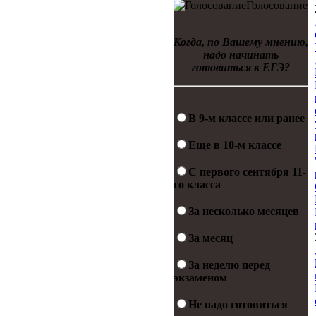
Голосование
Когда, по Вашему мнению,
надо начинать
готовиться к ЕГЭ?
В 9-м классе или ранее
Еще в 10-м классе
С первого сентября 11-
го класса
За несколько месяцев
За месяц
За неделю перед
экзаменом
Не надо готовиться