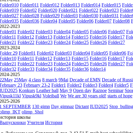
Folder010
Folder011
Folder012
Folder013
Folder014
Folder015
Folde
Folder019
Folder02
Folder020
Folder021
Folder022
Folder023
Folder
Folder027
Folder028
Folder029
Folder03
Folder030
Folder031
Folder
Folder035
Folder036
Folder04
Folder05
Folder06
Folder07
Folder08
2022-2023
Folder01
Folder02
Folder03
Folder04
Folder05
Folder06
Folder07
Fol
Folder11
Folder12
Folder13
Folder14
Folder15
Folder16
Folder17
Fol
Folder21
Folder22
Folder23
Folder24
Folder25
Folder26
Folder27
2023-2024
Folder 29
Folder01
Folder02
Folder03
Folder04
Folder05
Folder06
Fo
Folder10
Folder11
Folder12
Folder13
Folder15
Folder16
Folder17
Fol
Folder21
Folder22
Folder23
Folder24
Folder25
Folder26
Folder27
Fol
Folder32
Folder33
Folder34
Folder35
Folder36
folder14
2024-2025
22May
25May
4 class
8 march
9Mai
Decade of EMN
Decade of Russi
February 23
February 23-2
Folder1
Folder2
Folder3
Folder4
Folder5
F
IUD2025
Konkurs
Leather ball
May 9
Open day
Raznoe
Seminar
Spor
Vipusk11kl
Vipusk9kl
Voleiball
We
We are 30 years old!
starts of hope
2025-2026
1 SEPTEMBER
130 gimn
Day gimnaz
Dictant
IUD2025
Stop_bullin
olimp_IKT
olimp_Shol
история школы
Выпускники
Учителя
История