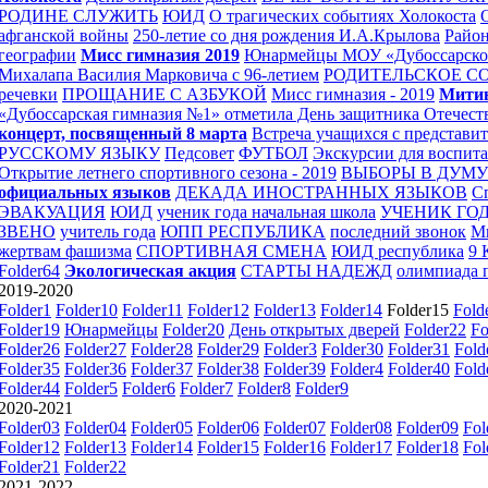
РОДИНЕ СЛУЖИТЬ
ЮИД
О трагических событиях Холокоста
афганской войны
250-летие со дня рождения И.А.Крылова
Район
географии
Мисс гимназия 2019
Юнармейцы МОУ «Дубоссарской
Михалапа Василия Марковича с 96-летием
РОДИТЕЛЬСКОЕ С
речевки
ПРОЩАНИЕ С АЗБУКОЙ
Мисс гимназия - 2019
Митин
«Дубоссарская гимназия №1» отметила День защитника Отечест
концерт, посвященный 8 марта
Встреча учащихся с представи
РУССКОМУ ЯЗЫКУ
Педсовет
ФУТБОЛ
Экскурсии для воспита
Открытие летнего спортивного сезона - 2019
ВЫБОРЫ В ДУМ
официальных языков
ДЕКАДА ИНОСТРАННЫХ ЯЗЫКОВ
Сп
ЭВАКУАЦИЯ
ЮИД
ученик года начальная школа
УЧЕНИК ГОД
ЗВЕНО
учитель года
ЮПП РЕСПУБЛИКА
последний звонок
М
жертвам фашизма
СПОРТИВНАЯ СМЕНА
ЮИД республика
9
Folder64
Экологическая акция
СТАРТЫ НАДЕЖД
олимпиада 
2019-2020
Folder1
Folder10
Folder11
Folder12
Folder13
Folder14
Folder15
Fold
Folder19
Юнармейцы
Folder20
День открытых дверей
Folder22
Fo
Folder26
Folder27
Folder28
Folder29
Folder3
Folder30
Folder31
Fold
Folder35
Folder36
Folder37
Folder38
Folder39
Folder4
Folder40
Fold
Folder44
Folder5
Folder6
Folder7
Folder8
Folder9
2020-2021
Folder03
Folder04
Folder05
Folder06
Folder07
Folder08
Folder09
Fol
Folder12
Folder13
Folder14
Folder15
Folder16
Folder17
Folder18
Fol
Folder21
Folder22
2021-2022