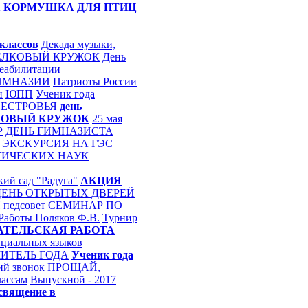
А
КОРМУШКА ДЛЯ ПТИЦ
классов
Декада музыки,
ЕЛКОВЫЙ КРУЖОК
День
еабилитации
ИМНАЗИИ
Патриоты России
и
ЮПП
Ученик года
ЕСТРОВЬЯ
день
КОВЫЙ КРУЖОК
25 мая
Р
ДЕНЬ ГИМНАЗИСТА
ЭКСКУРСИЯ НА ГЭС
ТИЧЕСКИХ НАУК
кий сад "Радуга"
АКЦИЯ
ДЕНЬ ОТКРЫТЫХ ДВЕРЕЙ
Н
педсовет
СЕМИНАР ПО
 Работы
Поляков Ф.В.
Турнир
АТЕЛЬСКАЯ РАБОТА
ициальных языков
ИТЕЛЬ ГОДА
Ученик года
ий звонок
ПРОЩАЙ,
лассам
Выпускной - 2017
священие в