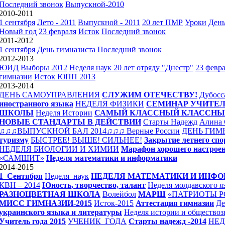
Последний звонок
Выпускной-2010
2010-2011
1 сентября
Лето - 2011
Выпускной - 2011
20 лет ПМР
Уроки
День
Новый год
23 февраля
Исток
Последний звонок
2011-2012
1 сентября
День гимназиста
Последний звонок
2012-2013
ЮИД
Выборы 2012
Неделя наук
20 лет отряду "Днестр"
23 февр
гимназии
Исток
ЮПП 2013
2013-2014
ДЕНЬ САМОУПРАВЛЕНИЯ
СЛУЖИМ ОТЕЧЕСТВУ!
Дубосс
иностранного языка
НЕДЕЛЯ ФИЗИКИ
СЕМИНАР УЧИТЕЛ
ШКОЛЫ
Неделя Истории
САМЫЙ КЛАССНЫЙ КЛАССН
НОВЫЕ СТАНДАРТЫ В ДЕЙСТВИИ
Старты Надежд
Алина 
♫♫♫ВЫПУСКНОЙ БАЛ 2014♫♫♫
Верные России
ДЕНЬ ГИМ
туризму
БЫСТРЕЕ! ВЫШЕ! СИЛЬНЕЕ!
Закрытие летнего спо
НЕДЕЛЯ БИОЛОГИИ И ХИМИИ
Марафон хорошего настрое
«САМШИТ»
Неделя математики и информатики
2014-2015
1_Сентября
Неделя_наук
НЕДЕЛЯ МАТЕМАТИКИ И ИНФ
КВН – 2014
Юность, творчество, талант
Неделя молдавского я
РАЗНОЦВЕТНАЯ ШКОЛА
Волейбол
МАРШ
«ПАТРИОТЫ 
МИСС ГИМНАЗИИ-2015
Исток-2015
Аттестация гимназии
Де
украинского языка и литературы
Неделя истории и обществоз
Учитель года 2015
УЧЕНИК_ГОДА
Старты надежд -2014
НЕД