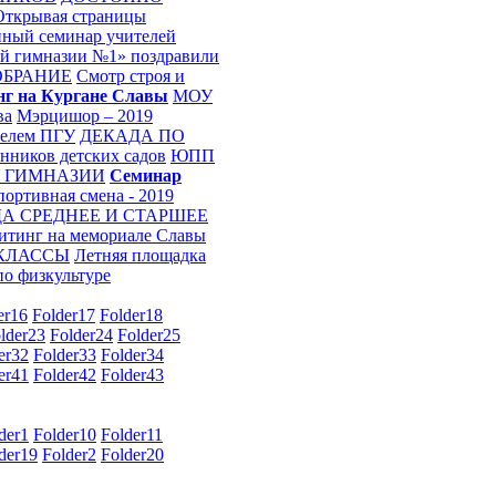
Открывая страницы
ный семинар учителей
 гимназии №1» поздравили
ОБРАНИЕ
Смотр строя и
г на Кургане Славы
МОУ
ва
Мэрцишор – 2019
телем ПГУ
ДЕКАДА ПО
нников детских садов
ЮПП
У ГИМНАЗИИ
Семинар
ортивная смена - 2019
А СРЕДНЕЕ И СТАРШЕЕ
итинг на мемориале Славы
 КЛАССЫ
Летняя площадка
по физкультуре
er16
Folder17
Folder18
lder23
Folder24
Folder25
er32
Folder33
Folder34
er41
Folder42
Folder43
der1
Folder10
Folder11
der19
Folder2
Folder20