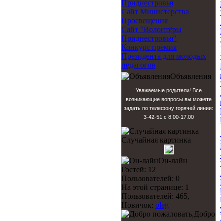
Приднестровья
Сайт Министерства
Просвещения
Сайт "Волонтёры
Приднестровья"
Конкурс премия
Президента для молодых
педагогов
Объявления
Уважаемые родители! Все
возникающие вопросы вы можете
задать по телефону горячей линии:
3-42-51 с 8.00-17.00
Случайная картинка
Он-лайн
Гостей: 12
Пользователей: 0
На этой странице: 1
Пользователей: 465,
Новичок:
oleg
Добро