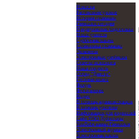
Новости
Расписание уроков
История гимназии
Гимназия сегодня
Предвузовская подготовка
Наши учителя
Субботняя школа
Символика гимназии
Экзамены
Электронные учебники
Советы психолога
Наша гордость
Отряд "Днестр"
Гостевая книга
Форум
Фотогалерея
Видео
В помощь администрации
В помощь учителю
Информация для родителей
Cайт УНО Дубоссары
YouTube-канал Гимназии
Электронный журнал
Электронная школа