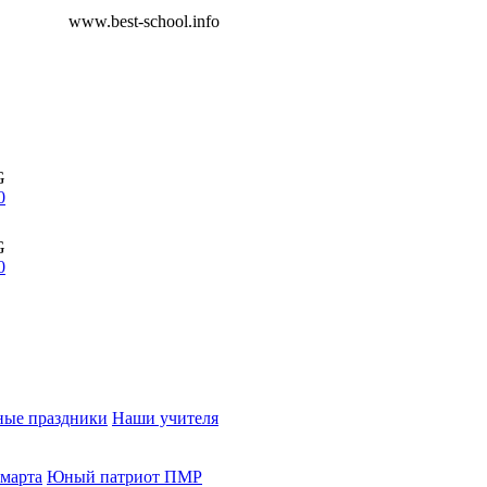
www.best-school.info
G
0
G
0
ые праздники
Наши учителя
 марта
Юный патриот ПМР