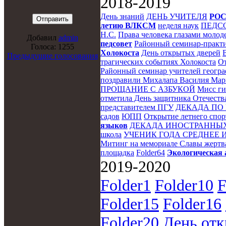
2018-2019
День знаний
ДЕНЬ УЧИТЕЛЯ
РО
летию ВЛКСМ
неделя наук
ПЕДС
Н.С.
Права человека глазами моло
Добавил
admin
педсовет
Районный семинар-практи
Голоса: 1255
Холокоста
День открытых дверей
Предыдущие голосования
трагических событиях Холокоста
От
Районный семинар учителей геогр
поздравили Михалапа Василия Марк
ПРОЩАНИЕ С АЗБУКОЙ
Мисс ги
отметила День защитника Отечеств
представителем ПГУ
ДЕКАДА ПО
садов
ЮПП
Открытие летнего спорт
языков
ДЕКАДА ИНОСТРАННЫ
школа
УЧЕНИК ГОДА СРЕДНЕЕ 
Митинг на мемориале Славы жертв
площадка
Folder64
Экологическая 
2019-2020
Folder1
Folder10
F
Folder15
Folder16
Folder20
День отк