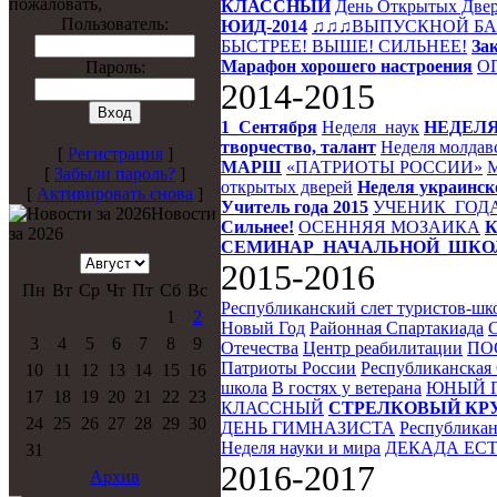
пожаловать,
КЛАССНЫЙ
День Открытых Две
Пользователь:
ЮИД-2014
♫♫♫ВЫПУСКНОЙ БА
БЫСТРЕЕ! ВЫШЕ! СИЛЬНЕЕ!
За
Марафон хорошего настроения
О
Пароль:
2014-2015
1_Сентября
Неделя_наук
НЕДЕЛ
творчество, талант
Неделя молдав
[
Регистрация
]
МАРШ
«ПАТРИОТЫ РОССИИ»
[
Забыли пароль?
]
открытых дверей
Неделя украинск
[
Активировать снова
]
Учитель года 2015
УЧЕНИК_ГОД
Новости
Сильнее!
ОСЕННЯЯ МОЗАИКА
за 2026
СЕМИНАР_НАЧАЛЬНОЙ_ШК
2015-2016
Пн
Вт
Ср
Чт
Пт
Сб
Вс
Республиканский слет туристов-шк
1
2
Новый Год
Районная Спартакиада
3
4
5
6
7
8
9
Отечества
Центр реабилитации
ПО
Патриоты России
Республиканская
10
11
12
13
14
15
16
школа
В гостях у ветерана
ЮНЫЙ П
17
18
19
20
21
22
23
КЛАССНЫЙ
СТРЕЛКОВЫЙ КР
24
25
26
27
28
29
30
ДЕНЬ ГИМНАЗИСТА
Республикан
Неделя науки и мира
ДЕКАДА ЕС
31
2016-2017
Архив