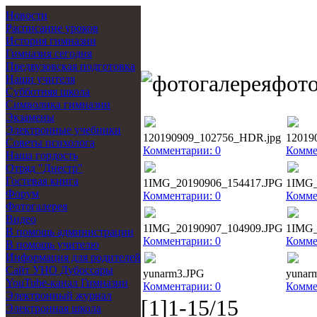
Новости
Расписание уроков
История гимназии
Гимназия сегодня
Предвузовская подготовка
фото
Наши учителя
Субботняя школа
Символика гимназии
Экзамены
Электронные учебники
120190909_102756_HDR.jpg
12019
Советы психолога
Комментарии: 0
Комме
Наша гордость
Отряд "Днестр"
Гостевая книга
1IMG_20190906_154417.JPG
1IMG_
Форум
Комментарии: 0
Комме
Фотогалерея
Видео
1IMG_20190907_104909.JPG
1IMG_
В помощь администрации
Комментарии: 0
Комме
В помощь учителю
Информация для родителей
Cайт УНО Дубоссары
yunarm3.JPG
yunar
YouTube-канал Гимназии
Комментарии: 0
Комме
Электронный журнал
[1]1-15/15
Электронная школа