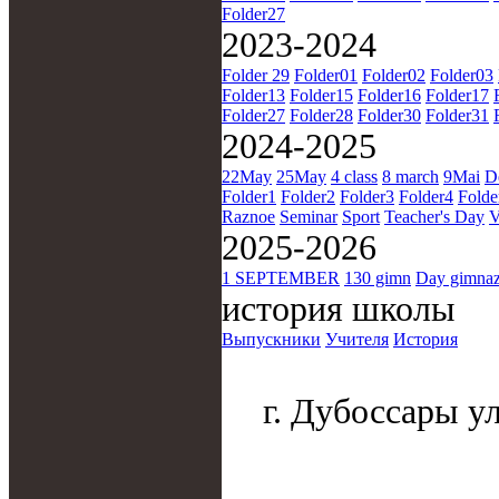
Folder27
2023-2024
Folder 29
Folder01
Folder02
Folder03
Folder13
Folder15
Folder16
Folder17
Folder27
Folder28
Folder30
Folder31
2024-2025
22May
25May
4 class
8 march
9Mai
D
Folder1
Folder2
Folder3
Folder4
Folde
Raznoe
Seminar
Sport
Teacher's Day
V
2025-2026
1 SEPTEMBER
130 gimn
Day gimna
история школы
Выпускники
Учителя
История
г. Дубоссары ул