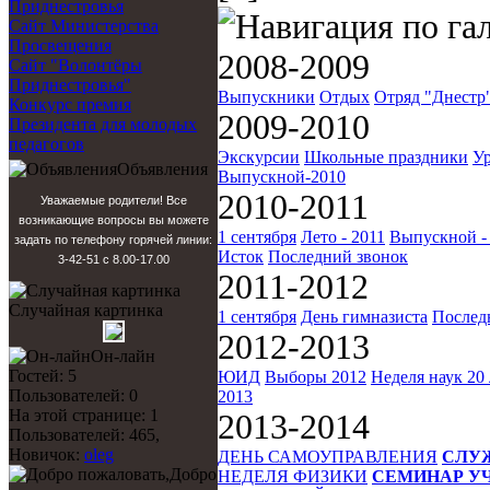
Приднестровья
Сайт Министерства
Просвещения
2008-2009
Сайт "Волонтёры
Приднестровья"
Выпускники
Отдых
Отряд "Днестр
Конкурс премия
2009-2010
Президента для молодых
педагогов
Экскурсии
Школьные праздники
У
Объявления
Выпускной-2010
2010-2011
Уважаемые родители! Все
возникающие вопросы вы можете
1 сентября
Лето - 2011
Выпускной -
задать по телефону горячей линии:
Исток
Последний звонок
3-42-51 с 8.00-17.00
2011-2012
Случайная картинка
1 сентября
День гимназиста
Послед
2012-2013
Он-лайн
Гостей: 5
ЮИД
Выборы 2012
Неделя наук
20
Пользователей: 0
2013
На этой странице: 1
2013-2014
Пользователей: 465,
Новичок:
oleg
ДЕНЬ САМОУПРАВЛЕНИЯ
СЛУ
Добро
НЕДЕЛЯ ФИЗИКИ
СЕМИНАР У