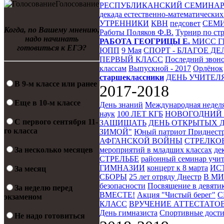
Голосование
РЕСПУБЛИКАНСКИЙ СЕМИНА
декада естественно-математических
УТРЕННИКИ
КВН
педсовет
СЕМИ
Когда, по Вашему мнению,
Работы
Поляков Ф.В.
Турнир по ст
надо начинать
РАБОТА ГЕОГРИЦЫ Е.
МИСС 
готовиться к ЕГЭ?
ЮПП
9 Мая
СПОРТ - БЛАГОЕ ДЕ
ПЕРВЫЙ КЛАСС
Последний звон
классам
Выпускной - 2017
Орлёнок
старшеклассники
ДЕНЬ УЧИТЕЛ
В 9-м классе или ранее
2017-2018
Еще в 10-м классе
День знаний
Международная неделя
наук
100 ЛЕТ КГБ
НОВОГОДНИЙ
С первого сентября 11-
ЗАЩИЩАТЬ
ДЕНЬ ОТКРЫТЫХ 
го класса
ЗИМОЙ"
Юный патриот Приднест
АФГАНСКОЙ ВОЙНЫ
СТРЕЛКО
мероприятий в младших классах
де
За несколько месяцев
СТРЕЛЬБЕ
районный семинар учит
ГИМНАЗИИ
концерт к 8 марта
ИСТ
За месяц
СБОРЫ
25 лет отряду Днестр
В М
безопасности
Посвящение в девяти
За неделю перед
ВМЕСТЕ!
Акция "Чистый берег"
С
экзаменом
КЛАСС
ВРУЧЕНИЕ АТТЕСТАТОВ
День гимназиста
Спортивные дости
Не надо готовиться