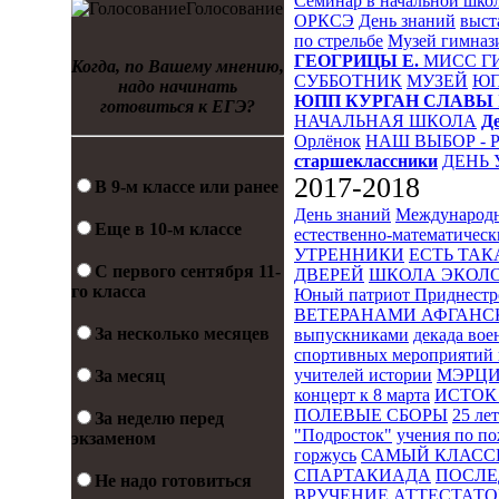
Семинар в начальной шко
Голосование
ОРКСЭ
День знаний
выст
по стрельбе
Музей гимназ
ГЕОГРИЦЫ Е.
МИСС Г
Когда, по Вашему мнению,
СУББОТНИК
МУЗЕЙ
Ю
надо начинать
ЮПП
КУРГАН СЛАВЫ
готовиться к ЕГЭ?
НАЧАЛЬНАЯ ШКОЛА
Д
Орлёнок
НАШ ВЫБОР - 
старшеклассники
ДЕНЬ 
2017-2018
В 9-м классе или ранее
День знаний
Международн
Еще в 10-м классе
естественно-математическ
УТРЕННИКИ
ЕСТЬ ТАК
С первого сентября 11-
ДВЕРЕЙ
ШКОЛА ЭКОЛО
го класса
Юный патриот Приднестр
ВЕТЕРАНАМИ АФГАНС
За несколько месяцев
выпускниками
декада во
спортивных мероприятий 
учителей истории
МЭРЦ
За месяц
концерт к 8 марта
ИСТОК 
ПОЛЕВЫЕ СБОРЫ
25 ле
За неделю перед
"Подросток"
учения по п
экзаменом
горжусь
САМЫЙ КЛАСС
СПАРТАКИАДА
ПОСЛЕ
Не надо готовиться
ВРУЧЕНИЕ АТТЕСТАТОВ