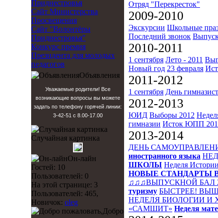
Приднестровья
Отряд "Перекресток"
Сайт Министерства
2009-2010
Просвещения
Экскурсии
Школьные пра
Сайт "Волонтёры
Последний звонок
Выпуск
Приднестровья"
2010-2011
Конкурс премия
Президента для молодых
1 сентября
Лето - 2011
Вып
педагогов
Новый год
23 февраля
Ист
Объявления
2011-2012
Уважаемые родители! Все
1 сентября
День гимназис
возникающие вопросы вы можете
2012-2013
задать по телефону горячей линии:
ЮИД
Выборы 2012
Недел
3-42-51 с 8.00-17.00
гимназии
Исток
ЮПП 201
2013-2014
Случайная картинка
ДЕНЬ САМОУПРАВЛЕН
иностранного языка
НЕД
Он-лайн
ШКОЛЫ
Неделя Истори
Гостей: 10
НОВЫЕ СТАНДАРТЫ 
Пользователей: 0
♫♫♫ВЫПУСКНОЙ БАЛ 
На этой странице: 3
туризму
БЫСТРЕЕ! ВЫШ
Пользователей: 465,
НЕДЕЛЯ БИОЛОГИИ И
Новичок:
oleg
«САМШИТ»
Неделя мат
Добро