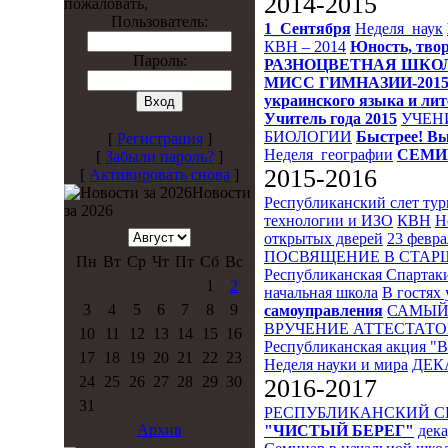
2014-2015
пожаловать,
Пользователь:
1_Сентября
Неделя_наук
КВН – 2014
Юность, твор
Пароль:
РАЗНОЦВЕТНАЯ ШКО
МИСС ГИМНАЗИИ-201
украинского языка и ли
Учитель года 2015
УЧЕН
БИОЛОГИИ
Быстрее! Вы
[
Регистрация
]
Неделя_географии
СЕМИ
[
Забыли пароль?
]
2015-2016
[
Активировать снова
]
Новости
Республиканский слет ту
за 2026
технологии и ИЗО
КВН
Н
открытых дверей
23 февра
ПОСВЯЩЕНИЕ В СТА
Пн
Вт
Ср
Чт
Пт
Сб
Вс
Республиканская Спартак
1
2
начальная школа
В гостях 
3
4
5
6
7
8
9
самоуправления
САМЫЙ
ВРУЧЕНИЕ АТТЕСТАТО
10
11
12
13
14
15
16
Республиканская акция "
17
18
19
20
21
22
23
Неделя науки и мира
ДЕК
24
25
26
27
28
29
30
2016-2017
31
РЕСПУБЛИКАНСКИЙ 
Архив
"ЧИСТЫЙ БЕРЕГ"
дека