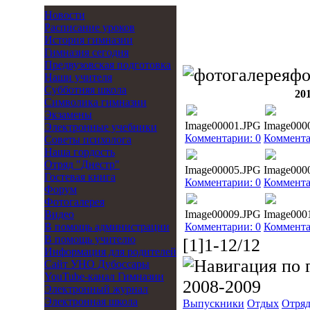
Новости
Расписание уроков
История гимназии
Гимназия сегодня
Предвузовская подготовка
фо
Наши учителя
Субботняя школа
20
Символика гимназии
Экзамены
Image00001.JPG
Image000
Электронные учебники
Комментарии: 0
Коммента
Советы психолога
Наша гордость
Отряд "Днестр"
Image00005.JPG
Image000
Гостевая книга
Комментарии: 0
Коммента
Форум
Фотогалерея
Видео
Image00009.JPG
Image000
В помощь администрации
Комментарии: 0
Коммента
В помощь учителю
[1]1-12/12
Информация для родителей
Cайт УНО Дубоссары
YouTube-канал Гимназии
2008-2009
Электронный журнал
Электронная школа
Выпускники
Отдых
Отряд