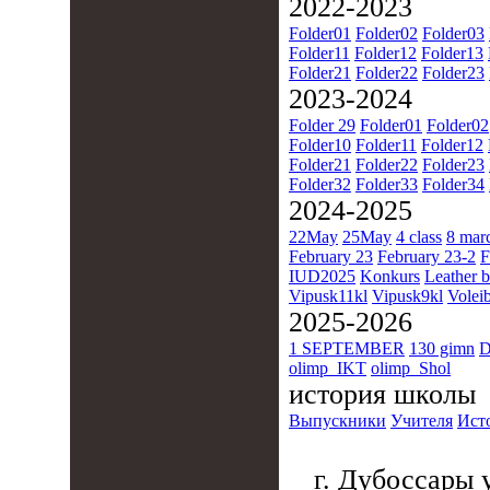
2022-2023
Folder01
Folder02
Folder03
Folder11
Folder12
Folder13
Folder21
Folder22
Folder23
2023-2024
Folder 29
Folder01
Folder02
Folder10
Folder11
Folder12
Folder21
Folder22
Folder23
Folder32
Folder33
Folder34
2024-2025
22May
25May
4 class
8 mar
February 23
February 23-2
F
IUD2025
Konkurs
Leather b
Vipusk11kl
Vipusk9kl
Voleib
2025-2026
1 SEPTEMBER
130 gimn
D
olimp_IKT
olimp_Shol
история школы
Выпускники
Учителя
Ист
г. Дубоссары у