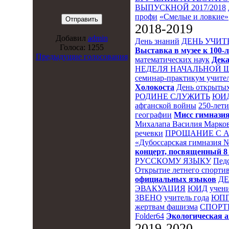
ВЫПУСКНОЙ 2017/2018
профи
«Смелые и ловкие»
2018-2019
Добавил
admin
День знаний
ДЕНЬ УЧИТ
Голоса: 1255
Выставка в музее к 10
Предыдущие голосования
математических наук
Дека
НЕДЕЛЯ НАЧАЛЬНОЙ 
семинар-практикум учител
Холокоста
День открытых
РОДИНЕ СЛУЖИТЬ
ЮИ
афганской войны
250-лет
географии
Мисс гимназия
Михалапа Василия Марков
речевки
ПРОЩАНИЕ С 
«Дубоссарская гимназия 
концерт, посвященный 8
РУССКОМУ ЯЗЫКУ
Пед
Открытие летнего спортив
официальных языков
Д
ЭВАКУАЦИЯ
ЮИД
учени
ЗВЕНО
учитель года
ЮПП
жертвам фашизма
СПОРТ
Folder64
Экологическая 
2019-2020