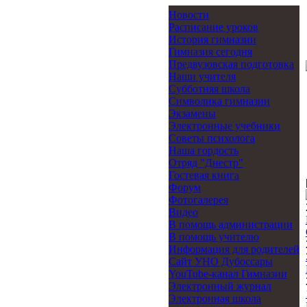
Новости
Расписание уроков
История гимназии
Гимназия сегодня
Предвузовская подготовка
Наши учителя
Субботняя школа
Символика гимназии
Экзамены
Электронные учебники
Советы психолога
Наша гордость
Отряд "Днестр"
Гостевая книга
Форум
Фотогалерея
Видео
В помощь администрации
В помощь учителю
Информация для родителей
Cайт УНО Дубоссары
YouTube-канал Гимназии
Электронный журнал
Электронная школа