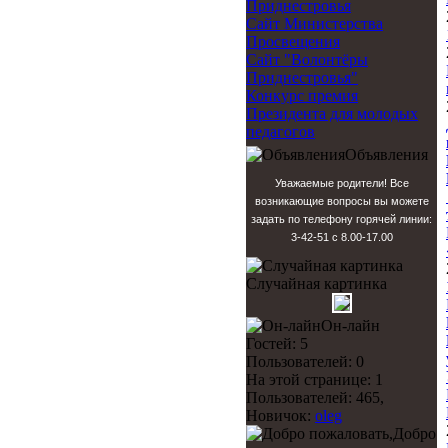
Приднестровья
Сайт Министерства
Просвещения
Сайт "Волонтёры
Приднестровья"
Конкурс премия
Президента для молодых
педагогов
Объявления
Уважаемые родители! Все
возникающие вопросы вы можете
задать по телефону горячей линии:
3-42-51 с 8.00-17.00
Случайная картинка
Он-лайн
Гостей: 5
Пользователей: 0
На этой странице: 1
Пользователей: 465,
Новичок:
oleg
Добро