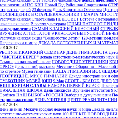
Республиканский слет туристов-школьников
декада начальных 
технологии и ИЗО
КВН
Новый Год
Районная Спартакиада
СТР
открытых дверей
23 февраля
День Защитника Отечества
Центр р
ПОСВЯЩЕНИЕ В СТАРШЕКЛАССНИКИ
1 МАРТА
МИСС Г
Республиканская Спартакиада
ПЕДСОВЕТ
Встреча с ветеранам
начальная школа
В гостях у ветерана
ЮНЫЙ ПАТРИОТ ПРИДН
самоуправления
САМЫЙ КЛАССНЫЙ КЛАССНЫЙ
СТРЕЛ
ВРУЧЕНИЕ АТТЕСТАТОВ 9 КЛАССАМ
ВЫПУСКНОЙ ВЕЧЕ
Республиканская акция "Волшебство детям"
120-летний юбилей
Неделя науки и мира
ДЕКАДА ЕСТЕСТВЕННЫХ И МАТЕМА
2016-2017
РЕСПУБЛИКАНСКИЙ СЕМИНАР
ДЕНЬ ГИМНАЗИСТА
Детс
"ЧИСТЫЙ БЕРЕГ"
декада естественно-математических наук
Семинар в начальной школе
НОВОГОДНИЕ УТРЕННИКИ
КВ
ОРКСЭ
День знаний
выставка
Месячник Оборонно – Массовой
по стрельбе
Музей гимназии
НАША ГИМНАЗИЯ
ИССЛЕДОВ
ГЕОГРИЦЫ Е.
МИСС ГИМНАЗИИ
Декада иностранных и оф
СУББОТНИК
МУЗЕЙ
ЮПП
9 Мая
СПОРТ - БЛАГОЕ ДЕЛО
УЧ
ЮПП
КУРГАН СЛАВЫ
НАБОР В ПЕРВЫЙ КЛАСС
Последн
НАЧАЛЬНАЯ ШКОЛА
День танкиста
Вручение аттестатов 9 к
Орлёнок
НАШ ВЫБОР - РОССИЯ
Выборы в думу гимназии
По
старшеклассники
ДЕНЬ УЧИТЕЛЯ
ЦЕНТР РЕАБИЛИТАЦИИ
2017-2018
День знаний
Международная неделя науки и мира
Декада началь
естественно-математических наук
100 ЛЕТ КГБ
НОВОГОДНИЙ