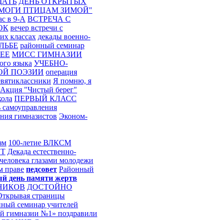
ЩАТЬ
ДЕНЬ ОТКРЫТЫХ
ОМОГИ ПТИЦАМ ЗИМОЙ"
с в 9-А
ВСТРЕЧА С
ОК
вечер встречи с
их классах
декады военно-
ЛЬБЕ
районный семинар
ЕЕ
МИСС ГИМНАЗИИ
ого языка
УЧЕБНО-
ОЙ ПОЭЗИИ
операция
евятиклассники
Я помню, я
Акция "Чистый берег"
кола
ПЕРВЫЙ КЛАСС
 самоуправления
ния гимназистов
Эконом-
зм
100-летие ВЛКСМ
ЕТ
Декада естественно-
человека глазами молодежи
м праве
педсовет
Районный
й день памяти жертв
НИКОВ
ДОСТОЙНО
Открывая страницы
ный семинар учителей
 гимназии №1» поздравили