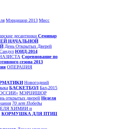
аля
Мэрцишор 2013
Мисс
арские десантники
Семинар
ЕЙ НАЧАЛЬНОЙ
ЫЙ
День Открытых Дверей
Сандул
ЮИД-2014
НАЗИСТА
Соревнование по
ртивного сезона 2013
ния
ОПЕРАЦИЯ
ОРМАТИКИ
Новогодний
зыка
БАСКЕТБОЛ
Бал-2015
РОССИИ»
МЭРЦИШОР
нь открытых дверей
Неделя
нания
70 лет Победы
ЕЛЯ ХИМИИ и
А
КОРМУШКА ДЛЯ ПТИЦ