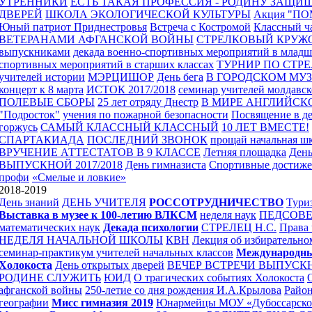
УТРЕННИКИ
ЕСТЬ ТАКАЯ ПРОФЕССИЯ - РОДИНУ ЗАЩИ
ДВЕРЕЙ
ШКОЛА ЭКОЛОГИЧЕСКОЙ КУЛЬТУРЫ
Акция "П
Юный патриот Приднестровья
Встреча с Костромой
Классный ча
ВЕТЕРАНАМИ АФГАНСКОЙ ВОЙНЫ
СТРЕЛКОВЫЙ КРУЖ
выпускниками
декада военно-спортивных мероприятий в младш
спортивных мероприятий в старших классах
ТУРНИР ПО СТРЕ
учителей истории
МЭРЦИШОР
День бега
В ГОРОДСКОМ МУЗ
концерт к 8 марта
ИСТОК 2017/2018
семинар учителей молдавск
ПОЛЕВЫЕ СБОРЫ
25 лет отряду Днестр
В МИРЕ АНГЛИЙСК
"Подросток"
учения по пожарной безопасности
Посвящение в д
горжусь
САМЫЙ КЛАССНЫЙ КЛАССНЫЙ
10 ЛЕТ ВМЕСТЕ!
СПАРТАКИАДА
ПОСЛЕДНИЙ ЗВОНОК
прощай начальная ш
ВРУЧЕНИЕ АТТЕСТАТОВ В 9 КЛАССЕ
Летняя площадка
День
ВЫПУСКНОЙ 2017/2018
День гимназиста
Спортивные достиже
профи
«Смелые и ловкие»
2018-2019
День знаний
ДЕНЬ УЧИТЕЛЯ
РОССОТРУДНИЧЕСТВО
Тури
Выставка в музее к 100-летию ВЛКСМ
неделя наук
ПЕДСОВ
математических наук
Декада психологии
СТРЕЛЕЦ Н.С.
Права 
НЕДЕЛЯ НАЧАЛЬНОЙ ШКОЛЫ
КВН
Лекция об избирательно
семинар-практикум учителей начальных классов
Международны
Холокоста
День открытых дверей
ВЕЧЕР ВСТРЕЧИ ВЫПУСК
РОДИНЕ СЛУЖИТЬ
ЮИД
О трагических событиях Холокоста
афганской войны
250-летие со дня рождения И.А.Крылова
Район
географии
Мисс гимназия 2019
Юнармейцы МОУ «Дубоссарской