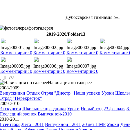
Дубоссарская гимназия №1
фотогалерея
2019-2020/Folder13
Image00001.jpg
Image00002.jpg
Image00003.jpg
Image00004.jpg
Комментарии: 0
Комментарии: 0
Комментарии: 0
Комментарии: 
Image00005.jpg
Image00006.jpg
Image00007.jpg
Комментарии: 0
Комментарии: 0
Комментарии: 0
[1]1-7/7
Навигация по галерее
2008-2009
Выпускники
Отдых
Отряд "Днестр"
Наши успехи
Уроки
Школьн
Отряд "Перекресток"
2009-2010
Экскурсии
Школьные праздники
Уроки
Новый год
23 февраля
8
Последний звонок
Выпускной-2010
2010-2011
1 сентября
Лето - 2011
Выпускной - 2011
20 лет ПМР
Уроки
День
Новый год
23 февраля
Исток
Последний звонок