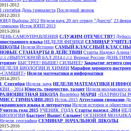
2011-2012
1 сентября
День гимназиста
Последний звонок
2012-2013
ЮИД
Выборы 2012
Неделя наук
20 лет отряду "Днестр"
23 февр
гимназии
Исток
ЮПП 2013
2013-2014
ДЕНЬ САМОУПРАВЛЕНИЯ
СЛУЖИМ ОТЕЧЕСТВУ!
Дубосс
иностранного языка
НЕДЕЛЯ ФИЗИКИ
СЕМИНАР УЧИТЕЛ
ШКОЛЫ
Неделя Истории
САМЫЙ КЛАССНЫЙ КЛАССН
НОВЫЕ СТАНДАРТЫ В ДЕЙСТВИИ
Старты Надежд
Алина 
♫♫♫ВЫПУСКНОЙ БАЛ 2014♫♫♫
Верные России
ДЕНЬ ГИМ
туризму
БЫСТРЕЕ! ВЫШЕ! СИЛЬНЕЕ!
Закрытие летнего спо
НЕДЕЛЯ БИОЛОГИИ И ХИМИИ
Марафон хорошего настрое
«САМШИТ»
Неделя математики и информатики
2014-2015
1_Сентября
Неделя_наук
НЕДЕЛЯ МАТЕМАТИКИ И ИНФ
КВН – 2014
Юность, творчество, талант
Неделя молдавского я
РАЗНОЦВЕТНАЯ ШКОЛА
Волейбол
МАРШ
«ПАТРИОТЫ 
МИСС ГИМНАЗИИ-2015
Исток-2015
Аттестация гимназии
Де
украинского языка и литературы
Неделя истории и обществоз
Учитель года 2015
УЧЕНИК_ГОДА
Старты надежд -2014
НЕД
БИОЛОГИИ
Быстрее! Выше! Сильнее!
ОСЕННЯЯ МОЗАИК
Неделя_географии
СЕМИНАР_НАЧАЛЬНОЙ_ШКОЛЫ
2015-2016