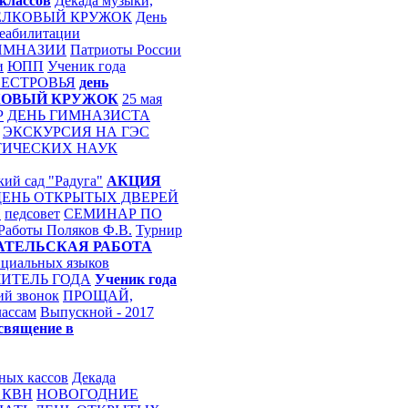
классов
Декада музыки,
ЕЛКОВЫЙ КРУЖОК
День
еабилитации
ИМНАЗИИ
Патриоты России
и
ЮПП
Ученик года
ЕСТРОВЬЯ
день
КОВЫЙ КРУЖОК
25 мая
Р
ДЕНЬ ГИМНАЗИСТА
ЭКСКУРСИЯ НА ГЭС
ТИЧЕСКИХ НАУК
кий сад "Радуга"
АКЦИЯ
ДЕНЬ ОТКРЫТЫХ ДВЕРЕЙ
Н
педсовет
СЕМИНАР ПО
 Работы
Поляков Ф.В.
Турнир
АТЕЛЬСКАЯ РАБОТА
ициальных языков
ИТЕЛЬ ГОДА
Ученик года
ий звонок
ПРОЩАЙ,
лассам
Выпускной - 2017
священие в
ных кассов
Декада
 КВН
НОВОГОДНИЕ