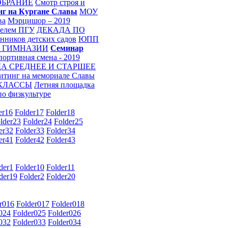
ОБРАНИЕ
Смотр строя и
г на Кургане Славы
МОУ
ва
Мэрцишор – 2019
телем ПГУ
ДЕКАДА ПО
нников детских садов
ЮПП
У ГИМНАЗИИ
Семинар
ортивная смена - 2019
А СРЕДНЕЕ И СТАРШЕЕ
итинг на мемориале Славы
 КЛАССЫ
Летняя площадка
по физкультуре
er16
Folder17
Folder18
lder23
Folder24
Folder25
er32
Folder33
Folder34
er41
Folder42
Folder43
der1
Folder10
Folder11
der19
Folder2
Folder20
r016
Folder017
Folder018
024
Folder025
Folder026
032
Folder033
Folder034