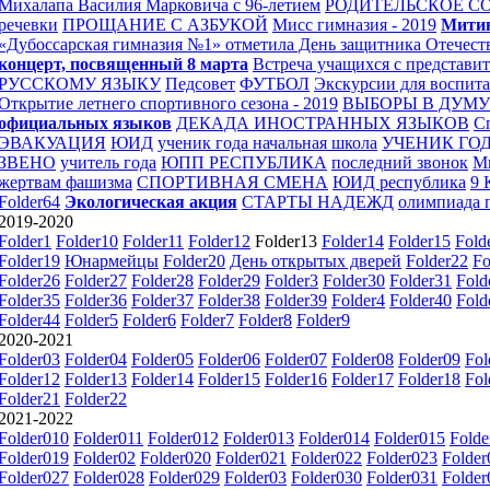
Михалапа Василия Марковича с 96-летием
РОДИТЕЛЬСКОЕ С
речевки
ПРОЩАНИЕ С АЗБУКОЙ
Мисс гимназия - 2019
Митин
«Дубоссарская гимназия №1» отметила День защитника Отечест
концерт, посвященный 8 марта
Встреча учащихся с представи
РУССКОМУ ЯЗЫКУ
Педсовет
ФУТБОЛ
Экскурсии для воспита
Открытие летнего спортивного сезона - 2019
ВЫБОРЫ В ДУМ
официальных языков
ДЕКАДА ИНОСТРАННЫХ ЯЗЫКОВ
Сп
ЭВАКУАЦИЯ
ЮИД
ученик года начальная школа
УЧЕНИК ГОД
ЗВЕНО
учитель года
ЮПП РЕСПУБЛИКА
последний звонок
М
жертвам фашизма
СПОРТИВНАЯ СМЕНА
ЮИД республика
9
Folder64
Экологическая акция
СТАРТЫ НАДЕЖД
олимпиада 
2019-2020
Folder1
Folder10
Folder11
Folder12
Folder13
Folder14
Folder15
Fold
Folder19
Юнармейцы
Folder20
День открытых дверей
Folder22
Fo
Folder26
Folder27
Folder28
Folder29
Folder3
Folder30
Folder31
Fold
Folder35
Folder36
Folder37
Folder38
Folder39
Folder4
Folder40
Fold
Folder44
Folder5
Folder6
Folder7
Folder8
Folder9
2020-2021
Folder03
Folder04
Folder05
Folder06
Folder07
Folder08
Folder09
Fol
Folder12
Folder13
Folder14
Folder15
Folder16
Folder17
Folder18
Fol
Folder21
Folder22
2021-2022
Folder010
Folder011
Folder012
Folder013
Folder014
Folder015
Folde
Folder019
Folder02
Folder020
Folder021
Folder022
Folder023
Folder
Folder027
Folder028
Folder029
Folder03
Folder030
Folder031
Folder