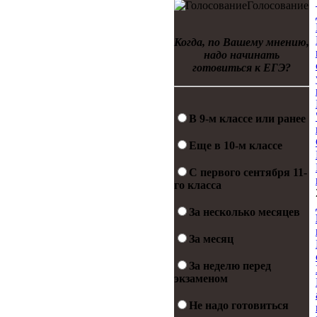
Голосование
Когда, по Вашему мнению,
надо начинать
готовиться к ЕГЭ?
В 9-м классе или ранее
Еще в 10-м классе
С первого сентября 11-
го класса
За несколько месяцев
За месяц
За неделю перед
экзаменом
Не надо готовиться