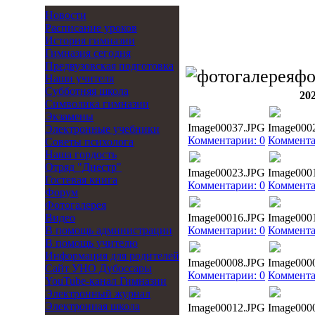
Новости
Расписание уроков
История гимназии
Гимназия сегодня
Предвузовская подготовка
фо
Наши учителя
Субботняя школа
20
Символика гимназии
Экзамены
Image00037.JPG
Image000
Электронные учебники
Комментарии: 0
Коммента
Советы психолога
Наша гордость
Отряд "Днестр"
Image00023.JPG
Image000
Гостевая книга
Комментарии: 0
Коммента
Форум
Фотогалерея
Видео
Image00016.JPG
Image000
В помощь администрации
Комментарии: 0
Коммента
В помощь учителю
Информация для родителей
Image00008.JPG
Image000
Cайт УНО Дубоссары
Комментарии: 0
Коммента
YouTube-канал Гимназии
Электронный журнал
Электронная школа
Image00012.JPG
Image000