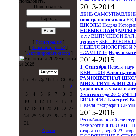
пожаловать,
2013-2014
Пользователь:
ДЕНЬ САМОУПРАВЛЕН
Пароль:
иностранного языка
НЕД
ШКОЛЫ
Неделя Истори
НОВЫЕ СТАНДАРТЫ 
♫♫♫ВЫПУСКНОЙ БАЛ 
туризму
БЫСТРЕЕ! ВЫШ
[
Регистрация
]
НЕДЕЛЯ БИОЛОГИИ И
[
Забыли пароль?
]
«САМШИТ»
Неделя мат
[
Активировать снова
]
2014-2015
Новости
за 2026
1_Сентября
Неделя_наук
КВН – 2014
Юность, твор
РАЗНОЦВЕТНАЯ ШКО
Пн
Вт
Ср
Чт
Пт
Сб
Вс
МИСС ГИМНАЗИИ-201
1
2
украинского языка и ли
3
4
5
6
7
8
9
Учитель года 2015
УЧЕН
БИОЛОГИИ
Быстрее! Вы
10
11
12
13
14
15
16
Неделя_географии
СЕМИ
17
18
19
20
21
22
23
2015-2016
24
25
26
27
28
29
30
Республиканский слет ту
31
технологии и ИЗО
КВН
Н
Архив
открытых дверей
23 февра