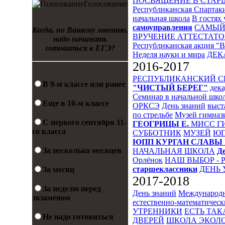
ПОСВЯЩЕНИЕ В СТА
Голосование
Республиканская Спартак
начальная школа
В гостях 
самоуправления
САМЫЙ
Когда, по Вашему мнению,
ВРУЧЕНИЕ АТТЕСТАТО
надо начинать
Республиканская акция "
готовиться к ЕГЭ?
Неделя науки и мира
ДЕК
2016-2017
РЕСПУБЛИКАНСКИЙ 
В 9-м классе или ранее
"ЧИСТЫЙ БЕРЕГ"
дека
Семинар в начальной шко
Еще в 10-м классе
ОРКСЭ
День знаний
выст
по стрельбе
Музей гимназ
С первого сентября 11-
ГЕОГРИЦЫ Е.
МИСС Г
го класса
СУББОТНИК
МУЗЕЙ
Ю
ЮПП
КУРГАН СЛАВЫ
За несколько месяцев
НАЧАЛЬНАЯ ШКОЛА
Д
Орлёнок
НАШ ВЫБОР - 
старшеклассники
ДЕНЬ 
За месяц
2017-2018
За неделю перед
День знаний
Международн
экзаменом
естественно-математическ
УТРЕННИКИ
ЕСТЬ ТАК
Не надо готовиться
ДВЕРЕЙ
ШКОЛА ЭКОЛО