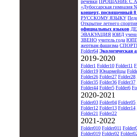
речевки
ПРОЩАНИЕ С 
«Дубоссарская гимназия 
концерт, посвященный 8
РУССКОМУ ЯЗЫКУ
Пед
Открытие летнего спортив
официальных языков
Д
ЭВАКУАЦИЯ
ЮИД
учени
ЗВЕНО
учитель года
ЮПП
жертвам фашизма
СПОРТ
Folder64
Экологическая 
2019-2020
Folder1
Folder10
Folder11
F
Folder19
Юнармейцы
Fold
Folder26
Folder27
Folder28
Folder35
Folder36
Folder37
Folder44
Folder5
Folder6
Fo
2020-2021
Folder03
Folder04
Folder05
Folder12
Folder13
Folder14
Folder21
Folder22
2021-2022
Folder010
Folder011
Folder
Folder019
Folder02
Folder0