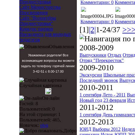
Приднестровья
Комментарии: 0
Коммента
Сайт Министерства
Просвещения
Image00004.JPG
Image000
Сайт "Волонтёры
Комментарии: 0
Коммента
Приднестровья"
[1]
|2|
1-24/37
>>
Конкурс премия
Президента для молодых
педагогов
2008-2009
Объявления
Выпускники
Отдых
Отряд
Уважаемые родители! Все
Отряд "Перекресток"
возникающие вопросы вы можете
2009-2010
задать по телефону горячей линии:
3-42-51 с 8.00-17.00
Экскурсии
Школьные пра
Последний звонок
Выпуск
Случайная картинка
2010-2011
1 сентября
Лето - 2011
Вып
Он-лайн
Новый год
23 февраля
Ист
Гостей: 8
2011-2012
Пользователей: 0
На этой странице: 1
1 сентября
День гимназис
Пользователей: 465,
2012-2013
Новичок:
oleg
ЮИД
Выборы 2012
Недел
Добро
гимназии
Исток
ЮПП 201