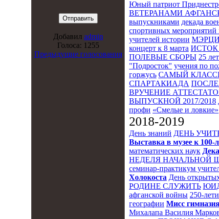
Юный патриот Приднестр
ВЕТЕРАНАМИ АФГАНС
выпускниками
декада во
спортивных мероприятий 
Добавил
admin
учителей истории
МЭРЦ
Голоса: 1255
концерт к 8 марта
ИСТОК 
Предыдущие голосования
ПОЛЕВЫЕ СБОРЫ
25 ле
"Подросток"
учения по п
горжусь
САМЫЙ КЛАСС
СПАРТАКИАДА
ПОСЛЕ
ВРУЧЕНИЕ АТТЕСТАТОВ
ВЫПУСКНОЙ 2017/2018
профи
«Смелые и ловкие»
2018-2019
День знаний
ДЕНЬ УЧИТ
Выставка в музее к 10
математических наук
Дека
НЕДЕЛЯ НАЧАЛЬНОЙ 
семинар-практикум учител
Холокоста
День открытых
РОДИНЕ СЛУЖИТЬ
ЮИ
афганской войны
250-лет
географии
Мисс гимназия
Михалапа Василия Марков