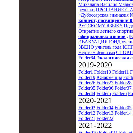
Михалапа Василия Марков
речевки
ПРОЩАНИЕ С 
«Дубоссарская гимназия 
концерт, посвященный 8
РУССКОМУ ЯЗЫКУ
Пед
Открытие летнего спортив
официальных языков
Д
ЭВАКУАЦИЯ
ЮИД
учени
ЗВЕНО
учитель года
ЮПП
жертвам фашизма
СПОРТ
Folder64
Экологическая 
2019-2020
Folder1
Folder10
Folder11
F
Folder19
Юнармейцы
Fold
Folder26
Folder27
Folder28
Folder35
Folder36
Folder37
Folder44
Folder5
Folder6
Fo
2020-2021
Folder03
Folder04
Folder05
Folder12
Folder13
Folder14
Folder21
Folder22
2021-2022
Folder010
Folder011
Folder