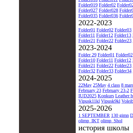
Folder019
Folder02
Folder0
Folder027
Folder028
Folder
Folder035
Folder036
Folder
2022-2023
Folder01
Folder02
Folder03
Folder11
Folder12
Folder13
Folder21
Folder22
Folder23
2023-2024
Folder 29
Folder01
Folder02
Folder10
Folder11
Folder12
Folder21
Folder22
Folder23
Folder32
Folder33
Folder34
2024-2025
22May
25May
4 class
8 mar
February 23
February 23-2
F
IUD2025
Konkurs
Leather b
Vipusk11kl
Vipusk9kl
Voleib
2025-2026
1 SEPTEMBER
130 gimn
D
olimp_IKT
olimp_Shol
история школы