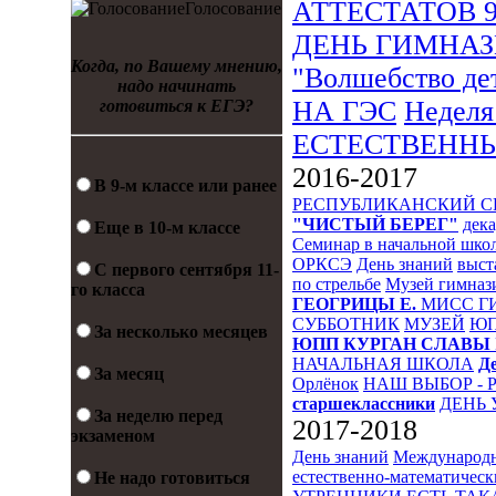
АТТЕСТАТОВ 
Голосование
ДЕНЬ ГИМНА
Когда, по Вашему мнению,
"Волшебство де
надо начинать
НА ГЭС
Неделя
готовиться к ЕГЭ?
ЕСТЕСТВЕНН
2016-2017
В 9-м классе или ранее
РЕСПУБЛИКАНСКИЙ 
"ЧИСТЫЙ БЕРЕГ"
дека
Еще в 10-м классе
Семинар в начальной шко
ОРКСЭ
День знаний
выст
С первого сентября 11-
по стрельбе
Музей гимназ
го класса
ГЕОГРИЦЫ Е.
МИСС Г
СУББОТНИК
МУЗЕЙ
Ю
За несколько месяцев
ЮПП
КУРГАН СЛАВЫ
НАЧАЛЬНАЯ ШКОЛА
Д
За месяц
Орлёнок
НАШ ВЫБОР - 
старшеклассники
ДЕНЬ 
За неделю перед
2017-2018
экзаменом
День знаний
Международн
естественно-математическ
Не надо готовиться