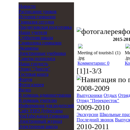
Новости
Расписание уроков
История гимназии
Гимназия сегодня
Предвузовская подготовка
фо
Наши учителя
Субботняя школа
2015-20
Символика гимназии
Экзамены
Meeting of tourists1 (1)
Me
Электронные учебники
.jpg
.jp
Советы психолога
Комментарии: 0
Ко
Наша гордость
Отряд "Днестр"
[1]1-3/3
Гостевая книга
Форум
Фотогалерея
2008-2009
Видео
В помощь администрации
Выпускники
Отдых
Отряд
В помощь учителю
Отряд "Перекресток"
Информация для родителей
2009-2010
Cайт УНО Дубоссары
Экскурсии
Школьные пра
YouTube-канал Гимназии
Последний звонок
Выпуск
Электронный журнал
2010-2011
Электронная школа