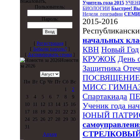
пожаловать,
Учитель года 2015
УЧЕН
Пользователь:
БИОЛОГИИ
Быстрее! Вы
Неделя_географии
СЕМИ
Пароль:
2015-2016
Республикански
начальных кла
[
Регистрация
]
КВН
Новый Год
[
Забыли пароль?
]
[
Активировать снова
]
КРУЖОК
День 
Новости
за 2026
Защитника Отеч
ПОСВЯЩЕНИЕ
Пн
Вт
Ср
Чт
Пт
Сб
Вс
МИСС ГИМНА
1
2
Спартакиада
П
3
4
5
6
7
8
9
Ученик года на
10
11
12
13
14
15
16
17
18
19
20
21
22
23
ЮНЫЙ ПАТРИ
24
25
26
27
28
29
30
самоуправлени
31
СТРЕЛКОВЫ
Архив