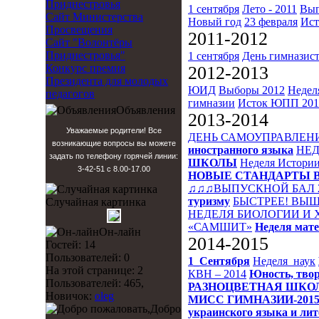
Приднестровья
1 сентября
Лето - 2011
Вып
Сайт Министерства
Новый год
23 февраля
Ист
Просвещения
2011-2012
Сайт "Волонтёры
Приднестровья"
1 сентября
День гимназис
Конкурс премия
2012-2013
Президента для молодых
ЮИД
Выборы 2012
Недел
педагогов
гимназии
Исток
ЮПП 201
Объявления
2013-2014
Уважаемые родители! Все
ДЕНЬ САМОУПРАВЛЕН
возникающие вопросы вы можете
иностранного языка
НЕД
задать по телефону горячей линии:
ШКОЛЫ
Неделя Истори
3-42-51 с 8.00-17.00
НОВЫЕ СТАНДАРТЫ 
♫♫♫ВЫПУСКНОЙ БАЛ 
туризму
БЫСТРЕЕ! ВЫШ
Случайная картинка
НЕДЕЛЯ БИОЛОГИИ И
«САМШИТ»
Неделя мат
Он-лайн
2014-2015
Гостей: 14
Пользователей: 0
1_Сентября
Неделя_наук
На этой странице: 2
КВН – 2014
Юность, твор
Пользователей: 465,
РАЗНОЦВЕТНАЯ ШКО
Новичок:
oleg
МИСС ГИМНАЗИИ-201
Добро
украинского языка и ли