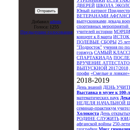
УТРЕННИКИ
ЕСТЬ ТАК
ДВЕРЕЙ
ШКОЛА ЭКОЛО
Юный патриот Приднестр
ВЕТЕРАНАМИ АФГАНС
выпускниками
декада во
Добавил
admin
спортивных мероприятий 
Голоса: 1255
учителей истории
МЭРЦ
Предыдущие голосования
концерт к 8 марта
ИСТОК 
ПОЛЕВЫЕ СБОРЫ
25 ле
"Подросток"
учения по п
горжусь
САМЫЙ КЛАСС
СПАРТАКИАДА
ПОСЛЕ
ВРУЧЕНИЕ АТТЕСТАТОВ
ВЫПУСКНОЙ 2017/2018
профи
«Смелые и ловкие»
2018-2019
День знаний
ДЕНЬ УЧИТ
Выставка в музее к 10
математических наук
Дека
НЕДЕЛЯ НАЧАЛЬНОЙ 
семинар-практикум учител
Холокоста
День открытых
РОДИНЕ СЛУЖИТЬ
ЮИ
афганской войны
250-лет
географии
Мисс гимназия