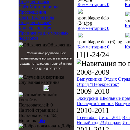
Приднестровья
Комментарии: 0
Ко
Сайт Министерства
Просвещения
Сайт "Волонтёры
sport blagoe delo
sp
Приднестровья"
(24).jpg
Ко
Конкурс премия
Комментарии: 0
Президента для молодых
педагогов
sport blagoe delo (6).jpg
sp
Объявления
Комментарии: 0
Ко
[1]1-24/24
Уважаемые родители! Все
возникающие вопросы вы можете
задать по телефону горячей линии:
3-42-51 с 8.00-17.00
2008-2009
Выпускники
Отдых
Отряд
Случайная картинка
Отряд "Перекресток"
2009-2010
Он-лайн
Экскурсии
Школьные пра
Гостей: 6
Последний звонок
Выпуск
Пользователей: 0
2010-2011
На этой странице: 1
Пользователей: 465,
1 сентября
Лето - 2011
Вып
Новичок:
oleg
Новый год
23 февраля
Ист
Добро
2011-2012