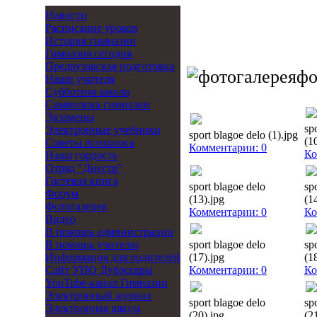
Новости
Расписание уроков
История гимназии
Гимназия сегодня
Предвузовская подготовка
фо
Наши учителя
Субботняя школа
Символика гимназии
Экзамены
sp
Электронные учебники
sport blagoe delo (1).jpg
(1
Советы психолога
Комментарии: 0
Ко
Наша гордость
Отряд "Днестр"
Гостевая книга
sport blagoe delo
sp
Форум
(13).jpg
(1
Фотогалерея
Комментарии: 0
Ко
Видео
В помощь администрации
В помощь учителю
sport blagoe delo
sp
Информация для родителей
(17).jpg
(1
Cайт УНО Дубоссары
Комментарии: 0
Ко
YouTube-канал Гимназии
Электронный журнал
sport blagoe delo
sp
Электронная школа
(20).jpg
(2