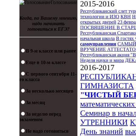
2015-2016
Голосование
Республиканский слет ту
технологии и ИЗО
КВН
Н
Когда, по Вашему мнению,
открытых дверей
23 февра
надо начинать
ПОСВЯЩЕНИЕ В СТА
готовиться к ЕГЭ?
Республиканская Спартак
начальная школа
В гостях 
самоуправления
САМЫЙ
ВРУЧЕНИЕ АТТЕСТАТО
В 9-м классе или ранее
Республиканская акция "
Неделя науки и мира
ДЕК
Еще в 10-м классе
2016-2017
С первого сентября 11-
РЕСПУБЛИКА
го класса
ГИМНАЗИСТА
За несколько месяцев
"ЧИСТЫЙ БЕ
математических
За месяц
Семинар в нача
За неделю перед
экзаменом
УТРЕННИКИ
К
День знаний
вы
Не надо готовиться