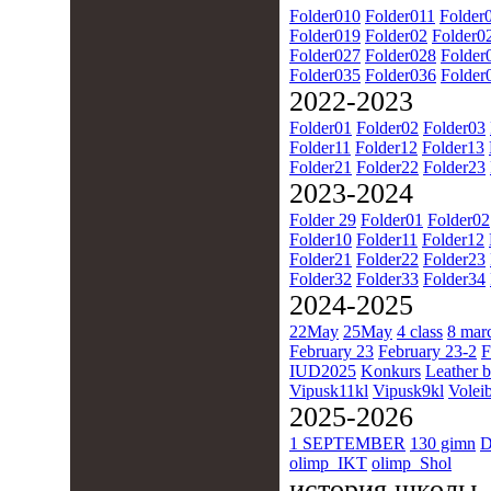
Folder010
Folder011
Folder
Folder019
Folder02
Folder0
Folder027
Folder028
Folder
Folder035
Folder036
Folder
2022-2023
Folder01
Folder02
Folder03
Folder11
Folder12
Folder13
Folder21
Folder22
Folder23
2023-2024
Folder 29
Folder01
Folder02
Folder10
Folder11
Folder12
Folder21
Folder22
Folder23
Folder32
Folder33
Folder34
2024-2025
22May
25May
4 class
8 mar
February 23
February 23-2
F
IUD2025
Konkurs
Leather b
Vipusk11kl
Vipusk9kl
Voleib
2025-2026
1 SEPTEMBER
130 gimn
D
olimp_IKT
olimp_Shol
история школы