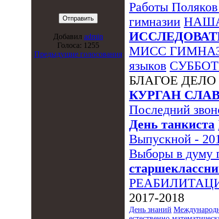
Работы
Поляков
гимназии
НАША
ИССЛЕДОВАТ
Добавил
admin
Голоса: 1255
МИСС ГИМНА
Предыдущие голосования
языков
СУББО
БЛАГОЕ ДЕЛ
КУРГАН СЛА
Последний звон
День танкиста
Выпускной - 20
Выборы в думу 
старшеклассн
РЕАБИЛИТАЦ
2017-2018
День знаний
Международн
естественно-математическ