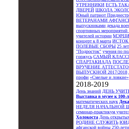
УТРЕННИКИ
ЕСТЬ ТАК
ДВЕРЕЙ
ШКОЛА ЭКОЛО
Юный патриот Приднестр
ВЕТЕРАНАМИ АФГАНС
выпускниками
декада во
спортивных мероприятий 
учителей истории
МЭРЦ
концерт к 8 марта
ИСТОК 
ПОЛЕВЫЕ СБОРЫ
25 ле
"Подросток"
учения по п
горжусь
САМЫЙ КЛАСС
СПАРТАКИАДА
ПОСЛЕ
ВРУЧЕНИЕ АТТЕСТАТОВ
ВЫПУСКНОЙ 2017/2018
профи
«Смелые и ловкие»
2018-2019
День знаний
ДЕНЬ УЧИТ
Выставка в музее к 10
математических наук
Дека
НЕДЕЛЯ НАЧАЛЬНОЙ 
семинар-практикум учител
Холокоста
День открытых
РОДИНЕ СЛУЖИТЬ
ЮИ
афганской войны
250-лет