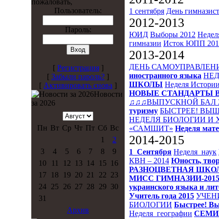
пожаловать,
Пользователь:
1 сентября
День гимназис
2012-2013
Пароль:
ЮИД
Выборы 2012
Недел
гимназии
Исток
ЮПП 201
2013-2014
ДЕНЬ САМОУПРАВЛЕН
[
Регистрация
]
иностранного языка
НЕД
[
Забыли пароль?
]
ШКОЛЫ
Неделя Истори
[
Активировать снова
]
НОВЫЕ СТАНДАРТЫ 
Новости
♫♫♫ВЫПУСКНОЙ БАЛ 
за 2026
туризму
БЫСТРЕЕ! ВЫШ
НЕДЕЛЯ БИОЛОГИИ И
Пн
Вт
Ср
Чт
Пт
Сб
Вс
«САМШИТ»
Неделя мат
2014-2015
1
2
3
4
5
6
7
8
9
1_Сентября
Неделя_наук
КВН – 2014
Юность, твор
10
11
12
13
14
15
16
РАЗНОЦВЕТНАЯ ШКО
17
18
19
20
21
22
23
МИСС ГИМНАЗИИ-201
24
25
26
27
28
29
30
украинского языка и ли
Учитель года 2015
УЧЕН
31
БИОЛОГИИ
Быстрее! Вы
Архив
Неделя_географии
СЕМИ