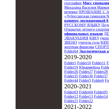
географии
Мисс гимназия
Михалапа Василия Марков
речевки
ПРОЩАНИЕ С 
«Дубоссарская гимназия 
концерт, посвященный 8
РУССКОМУ ЯЗЫКУ
Пед
Открытие летнего спортив
официальных языков
Д
ЭВАКУАЦИЯ
ЮИД
учени
ЗВЕНО
учитель года
ЮПП
жертвам фашизма
СПОРТ
Folder64
Экологическая 
2019-2020
Folder1
Folder10
Folder11
F
Folder19
Юнармейцы
Fold
Folder26
Folder27
Folder28
Folder35
Folder36
Folder37
Folder44
Folder5
Folder6
Fo
2020-2021
Folder03
Folder04
Folder05
Folder12
Folder13
Folder14
Folder21
Folder22
2021-2022