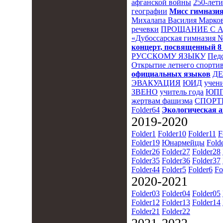
афганской войны
250-лет
географии
Мисс гимназия
Михалапа Василия Марков
речевки
ПРОЩАНИЕ С 
«Дубоссарская гимназия 
концерт, посвященный 8
РУССКОМУ ЯЗЫКУ
Пед
Открытие летнего спортив
официальных языков
Д
ЭВАКУАЦИЯ
ЮИД
учени
ЗВЕНО
учитель года
ЮПП
жертвам фашизма
СПОРТ
Folder64
Экологическая 
2019-2020
Folder1
Folder10
Folder11
F
Folder19
Юнармейцы
Fold
Folder26
Folder27
Folder28
Folder35
Folder36
Folder37
Folder44
Folder5
Folder6
Fo
2020-2021
Folder03
Folder04
Folder05
Folder12
Folder13
Folder14
Folder21
Folder22