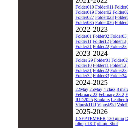
2021-2022
Folder010
Folder011
Folder
Folder019
Folder02
Folder0
Folder027
Folder028
Folder
Folder035
Folder036
Folder
2022-2023
Folder01
Folder02
Folder03
Folder11
Folder12
Folder13
Folder21
Folder22
Folder23
2023-2024
Folder 29
Folder01
Folder02
Folder10
Folder11
Folder12
Folder21
Folder22
Folder23
Folder32
Folder33
Folder34
2024-2025
22May
25May
4 class
8 mar
February 23
February 23-2
F
IUD2025
Konkurs
Leather b
Vipusk11kl
Vipusk9kl
Voleib
2025-2026
1 SEPTEMBER
130 gimn
D
olimp_IKT
olimp_Shol