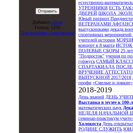
естественно-математическ
УТРЕННИКИ
ЕСТЬ ТАК
ДВЕРЕЙ
ШКОЛА ЭКОЛО
Юный патриот Приднестр
Добавил
admin
ВЕТЕРАНАМИ АФГАНС
Голоса: 1255
выпускниками
декада во
Предыдущие голосования
спортивных мероприятий 
учителей истории
МЭРЦ
концерт к 8 марта
ИСТОК 
ПОЛЕВЫЕ СБОРЫ
25 ле
"Подросток"
учения по п
горжусь
САМЫЙ КЛАСС
СПАРТАКИАДА
ПОСЛЕ
ВРУЧЕНИЕ АТТЕСТАТОВ
ВЫПУСКНОЙ 2017/2018
профи
«Смелые и ловкие»
2018-2019
День знаний
ДЕНЬ УЧИТ
Выставка в музее к 10
математических наук
Дека
НЕДЕЛЯ НАЧАЛЬНОЙ 
семинар-практикум учител
Холокоста
День открытых
РОДИНЕ СЛУЖИТЬ
ЮИ