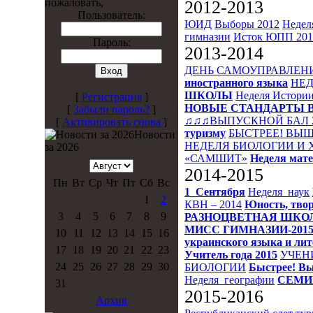
пожаловать,
2012-2013
Пользователь:
ЮИД
Выборы 2012
Недел
гимназии
Исток
ЮПП 201
Пароль:
2013-2014
ДЕНЬ САМОУПРАВЛЕН
иностранного языка
НЕД
ШКОЛЫ
Неделя Истори
[
Регистрация
]
НОВЫЕ СТАНДАРТЫ 
[
Забыли пароль?
]
♫♫♫ВЫПУСКНОЙ БАЛ 
[
Активировать снова
]
туризму
БЫСТРЕЕ! ВЫШ
Новости
НЕДЕЛЯ БИОЛОГИИ И
за 2026
«САМШИТ»
Неделя мат
2014-2015
Пн
Вт
Ср
Чт
Пт
Сб
Вс
1_Сентября
Неделя_наук
1
2
КВН – 2014
Юность, твор
3
4
5
6
7
8
9
РАЗНОЦВЕТНАЯ ШКО
МИСС ГИМНАЗИИ-201
10
11
12
13
14
15
16
украинского языка и ли
17
18
19
20
21
22
23
Учитель года 2015
УЧЕН
24
25
26
27
28
29
30
БИОЛОГИИ
Быстрее! Вы
Неделя_географии
СЕМИ
31
2015-2016
Архив