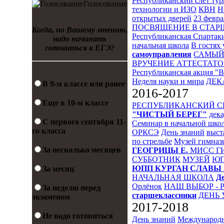
Республиканский слет ту
Голосование
технологии и ИЗО
КВН
Н
открытых дверей
23 февра
ПОСВЯЩЕНИЕ В СТА
Когда, по Вашему мнению,
Республиканская Спартак
надо начинать
начальная школа
В гостях 
готовиться к ЕГЭ?
самоуправления
САМЫЙ
ВРУЧЕНИЕ АТТЕСТАТО
Республиканская акция "
Неделя науки и мира
ДЕК
В 9-м классе или ранее
2016-2017
Еще в 10-м классе
РЕСПУБЛИКАНСКИЙ 
"ЧИСТЫЙ БЕРЕГ"
дека
С первого сентября 11-
Семинар в начальной шко
го класса
ОРКСЭ
День знаний
выст
по стрельбе
Музей гимназ
За несколько месяцев
ГЕОГРИЦЫ Е.
МИСС Г
СУББОТНИК
МУЗЕЙ
Ю
ЮПП
КУРГАН СЛАВЫ
За месяц
НАЧАЛЬНАЯ ШКОЛА
Д
Орлёнок
НАШ ВЫБОР - 
За неделю перед
старшеклассники
ДЕНЬ 
экзаменом
2017-2018
Не надо готовиться
День знаний
Международн