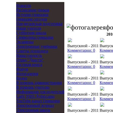
Новости
Расписание уроков
История гимназии
Гимназия сегодня
Предвузовская подготовка
фо
Наши учителя
Субботняя школа
201
Символика гимназии
Экзамены
Выпускной - 2011
Выпуск
Электронные учебники
Комментарии: 0
Коммен
Советы психолога
Наша гордость
Отряд "Днестр"
Выпускной - 2011
Выпуск
Гостевая книга
Комментарии: 0
Коммен
Форум
Фотогалерея
Видео
Выпускной - 2011
Выпуск
В помощь администрации
Комментарии: 0
Коммен
В помощь учителю
Информация для родителей
Выпускной - 2011
Выпуск
Cайт УНО Дубоссары
Комментарии: 0
Коммен
YouTube-канал Гимназии
Электронный журнал
Электронная школа
Выпускной - 2011
Выпуск