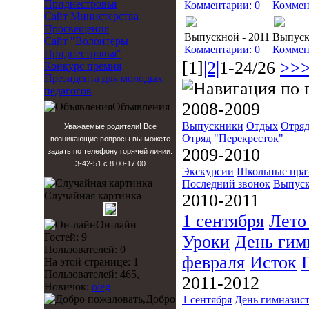
Приднестровья
Комментарии: 0
Коммен
Сайт Министерства
Просвещения
Выпускной - 2011
Выпуск
Сайт "Волонтёры
Комментарии: 0
Коммен
Приднестровья"
[1]
|2|
1-24/26
>>
Конкурс премия
Президента для молодых
педагогов
2008-2009
Объявления
Выпускники
Отдых
Отряд
Уважаемые родители! Все
Отряд "Перекресток"
возникающие вопросы вы можете
2009-2010
задать по телефону горячей линии:
3-42-51 с 8.00-17.00
Экскурсии
Школьные пра
Последний звонок
Выпуск
Случайная картинка
2010-2011
1 сентября
Лето
Он-лайн
Гостей: 9
Уроки
День гим
Пользователей: 0
февраля
Исток
На этой странице: 1
Пользователей: 465,
2011-2012
Новичок:
oleg
Добро
1 сентября
День гимназис